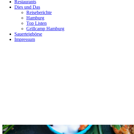
Restaurants
Dies und Das
Reiseberichte
Hamburg
Top Listen
Grillcamp Hamburg
Sauerteigbörse
Impressum