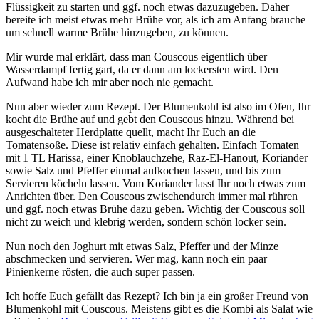
Flüssigkeit zu starten und ggf. noch etwas dazuzugeben. Daher
bereite ich meist etwas mehr Brühe vor, als ich am Anfang brauche
um schnell warme Brühe hinzugeben, zu können.
Mir wurde mal erklärt, dass man Couscous eigentlich über
Wasserdampf fertig gart, da er dann am lockersten wird. Den
Aufwand habe ich mir aber noch nie gemacht.
Nun aber wieder zum Rezept. Der Blumenkohl ist also im Ofen, Ihr
kocht die Brühe auf und gebt den Couscous hinzu. Während bei
ausgeschalteter Herdplatte quellt, macht Ihr Euch an die
Tomatensoße. Diese ist relativ einfach gehalten. Einfach Tomaten
mit 1 TL Harissa, einer Knoblauchzehe, Raz-El-Hanout, Koriander
sowie Salz und Pfeffer einmal aufkochen lassen, und bis zum
Servieren köcheln lassen. Vom Koriander lasst Ihr noch etwas zum
Anrichten über. Den Couscous zwischendurch immer mal rühren
und ggf. noch etwas Brühe dazu geben. Wichtig der Couscous soll
nicht zu weich und klebrig werden, sondern schön locker sein.
Nun noch den Joghurt mit etwas Salz, Pfeffer und der Minze
abschmecken und servieren. Wer mag, kann noch ein paar
Pinienkerne rösten, die auch super passen.
Ich hoffe Euch gefällt das Rezept? Ich bin ja ein großer Freund von
Blumenkohl mit Couscous. Meistens gibt es die Kombi als Salat wie