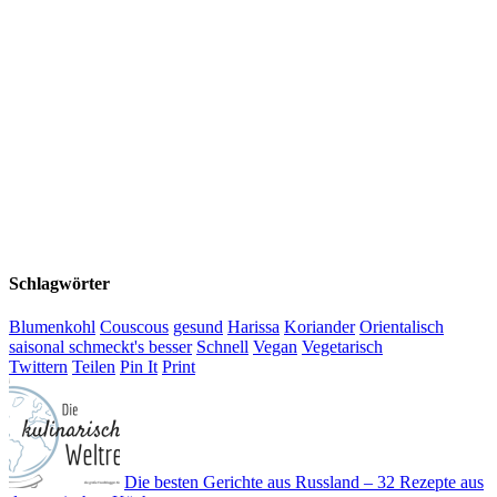
Schlagwörter
Blumenkohl
Couscous
gesund
Harissa
Koriander
Orientalisch
saisonal schmeckt's besser
Schnell
Vegan
Vegetarisch
Twittern
Teilen
Pin It
Print
Die besten Gerichte aus Russland – 32 Rezepte aus