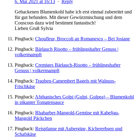
6. Mai 2021 at 16:13
·
Reply
Gebackenen Blumenkohl habe ich erst einmal zubereitet und
für gut befunden. Mit dieser Gewürzmischung und dem
Couscous dazu wird bestimmt fantastisch!
Lieben Gruß Sylvia
Pingback:
Choufleur, Broccoli an Romanesco – Bei Josiane
Pingback:
Bärlauch Risotto – frühlingshafter Genuss |
volkermampft
Pingback:
Cremiges Bärlauch-Risotto – frühlingshafter
Genuss | volkermampft
Pingback:
Trauben-Camembert Bagels mit Walnuss-
Frischkäse
Pingback:
Afghanisches Golpi (Gulpi, Gulpea) – Blumenkohl
in pikanter Tomatensauce
Pingback:
Rhabarber-Mangold-Gemüse mit Kabeljau-
Mangold Päckchen
Pingback:
Reispfanne mit Aubergine, Kichererbsen und
Schafskäse