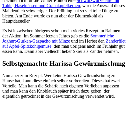
Nachdem ich für die Winter-Edition eine
Schwarzwurzeltarte mit
Tahin, Haselnüssen und Granatapfelkernen
, war die Auswahl dieses
Mal deutlich schwieriger. Der Frühling hat so viel tolle Dinge zu
bieten. Am Ende wurde es nun aber der Blumenkohl als
Hauptdarsteller.
Es ist inzwischen übrigens schon mein viertes Rezept im Rahmen
der Aktion. Im Sommer letzten Jahres gab es die
Sommerliche
Joghurt-Gurken-Gazpacho mit Minze
und im Herbst den
Zanderfilet
auf Apfel-Spitzkohlgemüse
, den man übrigens auch im Frühjahr gut
essen kann. Dann aber vielleicht lieber Skrei als Zander nehmen.
Selbstgemachte Harissa Gewürzmischung
Nun aber zum Rezept. Wer keine Harissa Gewürzmischung zu
Hause hat, kann diese einfach selber vorbereiten. Dieses hat zwei
Vorteile. Man kann die Schärfe nach eigenen Vorlieben anpassen
und man kann den Knoblauch später frisch dazu geben, der
eigentlich getrocknet in der Gewürzmischung verwendet wird.