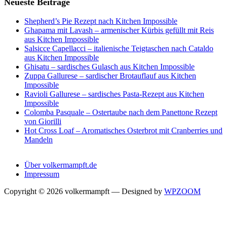
Neueste Beiträge
Shepherd’s Pie Rezept nach Kitchen Impossible
Ghapama mit Lavash – armenischer Kürbis gefüllt mit Reis
aus Kitchen Impossible
Salsicce Capellacci – italienische Teigtaschen nach Cataldo
aus Kitchen Impossible
Ghisatu – sardisches Gulasch aus Kitchen Impossible
Zuppa Gallurese – sardischer Brotauflauf aus Kitchen
Impossible
Ravioli Gallurese – sardisches Pasta-Rezept aus Kitchen
Impossible
Colomba Pasquale – Ostertaube nach dem Panettone Rezept
von Giorilli
Hot Cross Loaf – Aromatisches Osterbrot mit Cranberries und
Mandeln
Über volkermampft.de
Impressum
Copyright © 2026 volkermampft
— Designed by
WPZOOM