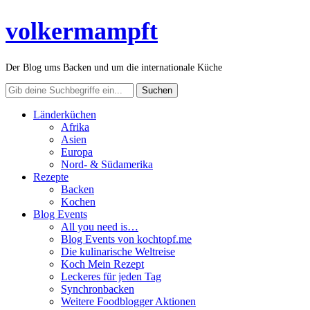
volkermampft
Der Blog ums Backen und um die internationale Küche
Länderküchen
Afrika
Asien
Europa
Nord- & Südamerika
Rezepte
Backen
Kochen
Blog Events
All you need is…
Blog Events von kochtopf.me
Die kulinarische Weltreise
Koch Mein Rezept
Leckeres für jeden Tag
Synchronbacken
Weitere Foodblogger Aktionen