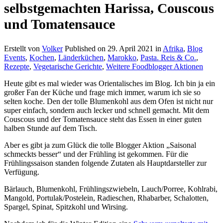
selbstgemachten Harissa, Couscous
und Tomatensauce
Erstellt von
Volker
Published on
29. April 2021
in
Afrika
,
Blog
Events
,
Kochen
,
Länderküchen
,
Marokko
,
Pasta. Reis & Co.
,
Rezepte
,
Vegetarische Gerichte
,
Weitere Foodblogger Aktionen
Heute gibt es mal wieder was Orientalisches im Blog. Ich bin ja ein
großer Fan der Küche und frage mich immer, warum ich sie so
selten koche. Den der tolle Blumenkohl aus dem Ofen ist nicht nur
super einfach, sondern auch lecker und schnell gemacht. Mit dem
Couscous und der Tomatensauce steht das Essen in einer guten
halben Stunde auf dem Tisch.
Aber es gibt ja zum Glück die tolle Blogger Aktion „Saisonal
schmeckts besser“ und der Frühling ist gekommen. Für die
Frühlingssaison standen folgende Zutaten als Hauptdarsteller zur
Verfügung.
Bärlauch, Blumenkohl, Frühlingszwiebeln, Lauch/Porree, Kohlrabi,
Mangold, Portulak/Postelein, Radieschen, Rhabarber, Schalotten,
Spargel, Spinat, Spitzkohl und Wirsing.