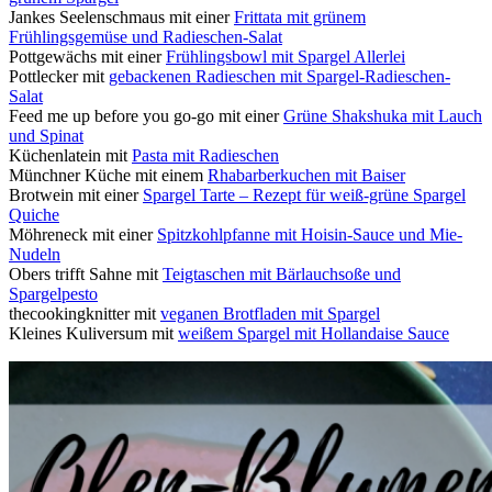
Jankes Seelenschmaus mit einer
Frittata mit grünem
Frühlingsgemüse und Radieschen-Salat
Pottgewächs mit einer
Frühlingsbowl mit Spargel Allerlei
Pottlecker mit
gebackenen Radieschen mit Spargel-Radieschen-
Salat
Feed me up before you go-go mit einer
Grüne Shakshuka mit Lauch
und Spinat
Küchenlatein mit
Pasta mit Radieschen
Münchner Küche mit einem
Rhabarberkuchen mit Baiser
Brotwein mit einer
Spargel Tarte – Rezept für weiß-grüne Spargel
Quiche
Möhreneck mit einer
Spitzkohlpfanne mit Hoisin-Sauce und Mie-
Nudeln
Obers trifft Sahne mit
Teigtaschen mit Bärlauchsoße und
Spargelpesto
thecookingknitter mit
veganen Brotfladen mit Spargel
Kleines Kuliversum mit
weißem Spargel mit Hollandaise Sauce