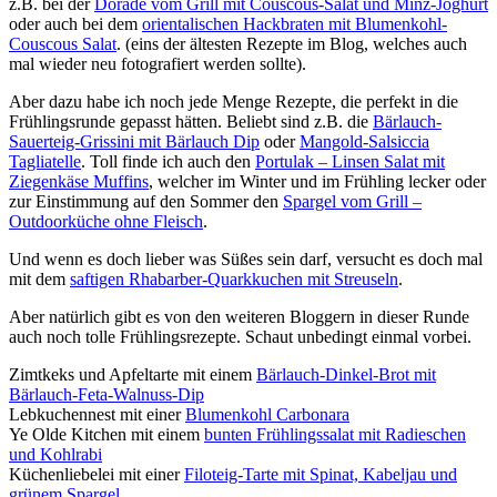
z.B. bei der
Dorade vom Grill mit Couscous-Salat und Minz-Joghurt
oder auch bei dem
orientalischen Hackbraten mit Blumenkohl-
Couscous Salat
. (eins der ältesten Rezepte im Blog, welches auch
mal wieder neu fotografiert werden sollte).
Aber dazu habe ich noch jede Menge Rezepte, die perfekt in die
Frühlingsrunde gepasst hätten. Beliebt sind z.B. die
Bärlauch-
Sauerteig-Grissini mit Bärlauch Dip
oder
Mangold-Salsiccia
Tagliatelle
. Toll finde ich auch den
Portulak – Linsen Salat mit
Ziegenkäse Muffins
, welcher im Winter und im Frühling lecker oder
zur Einstimmung auf den Sommer den
Spargel vom Grill –
Outdoorküche ohne Fleisch
.
Und wenn es doch lieber was Süßes sein darf, versucht es doch mal
mit dem
saftigen Rhabarber-Quarkkuchen mit Streuseln
.
Aber natürlich gibt es von den weiteren Bloggern in dieser Runde
auch noch tolle Frühlingsrezepte. Schaut unbedingt einmal vorbei.
Zimtkeks und Apfeltarte mit einem
Bärlauch-Dinkel-Brot mit
Bärlauch-Feta-Walnuss-Dip
Lebkuchennest mit einer
Blumenkohl Carbonara
Ye Olde Kitchen mit einem
bunten Frühlingssalat mit Radieschen
und Kohlrabi
Küchenliebelei mit einer
Filoteig-Tarte mit Spinat, Kabeljau und
grünem Spargel