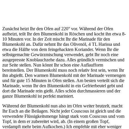
Zunächst heizt Ihr den Ofen auf 220° vor. Während der Ofen
aufheizt, teilt Ihr den Blumenkohl in Röschen und kocht ihn etwa 8-
10 Minuten vor. In der Zeit mischt Ihr die Marinade für den
Blumenkohl an. Dafür nehmt Ihr das Olivenöl, 4 TL Harissa und
etwa die Hälfte von dem feingehackten Koriander. Wenn Ihr die
selbstgemachte Gewürzmischung verwendet, gebt Ihr noch eine
ausgepresste Knoblauchzehe dazu. Alles gründlich vermischen und
zur Seite stellen. Nun könnt Ihr schon eine Auflaufform
bereitstellen. Der Blumenkohl muss noch relativ fest sein, wenn Ihr
ihn abgießt. Den warmen Blumenkohl mit der Marinade vermengen
und für gute 15 Minuten in Ofen stellen. Am besten verteilt sich die
Marinade, wenn Ihr den Blumenkohl in ein Gefrierbeutel gebt und
dort die Marinade rein gießt. Alles schön durchmassieren und der
ganze Blumenkohl ist perfekt mariniert.
Während der Blumenkohl nun also im Ofen weiter brutzelt, macht
Ihr Euch an die Beilagen. Nicht jeder Couscous ist gleich und die
verwendete Flüssigkeitsmenge hängt stark vom Couscous und vom
Topf, in dem er zubereitet wird, ab. (In einem großen Topf,
verdampft mehr beim Aufkochen.) Ich empfehle mit eher weniger