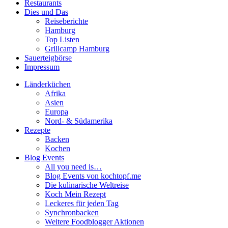
Restaurants
Dies und Das
Reiseberichte
Hamburg
Top Listen
Grillcamp Hamburg
Sauerteigbörse
Impressum
Länderküchen
Afrika
Asien
Europa
Nord- & Südamerika
Rezepte
Backen
Kochen
Blog Events
All you need is…
Blog Events von kochtopf.me
Die kulinarische Weltreise
Koch Mein Rezept
Leckeres für jeden Tag
Synchronbacken
Weitere Foodblogger Aktionen