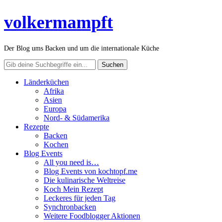
volkermampft
Der Blog ums Backen und um die internationale Küche
Länderküchen
Afrika
Asien
Europa
Nord- & Südamerika
Rezepte
Backen
Kochen
Blog Events
All you need is…
Blog Events von kochtopf.me
Die kulinarische Weltreise
Koch Mein Rezept
Leckeres für jeden Tag
Synchronbacken
Weitere Foodblogger Aktionen