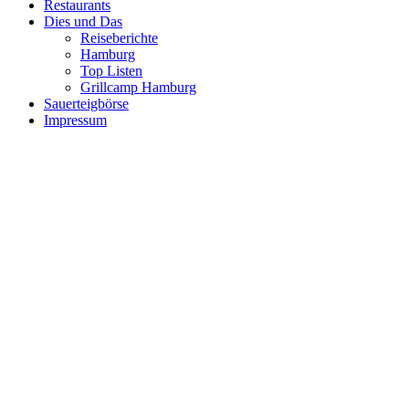
Restaurants
Dies und Das
Reiseberichte
Hamburg
Top Listen
Grillcamp Hamburg
Sauerteigbörse
Impressum