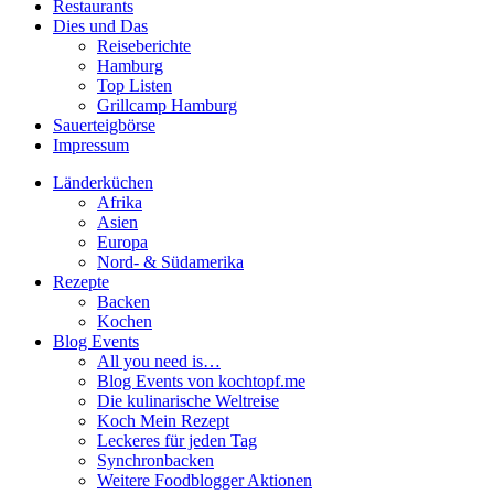
Restaurants
Dies und Das
Reiseberichte
Hamburg
Top Listen
Grillcamp Hamburg
Sauerteigbörse
Impressum
Länderküchen
Afrika
Asien
Europa
Nord- & Südamerika
Rezepte
Backen
Kochen
Blog Events
All you need is…
Blog Events von kochtopf.me
Die kulinarische Weltreise
Koch Mein Rezept
Leckeres für jeden Tag
Synchronbacken
Weitere Foodblogger Aktionen