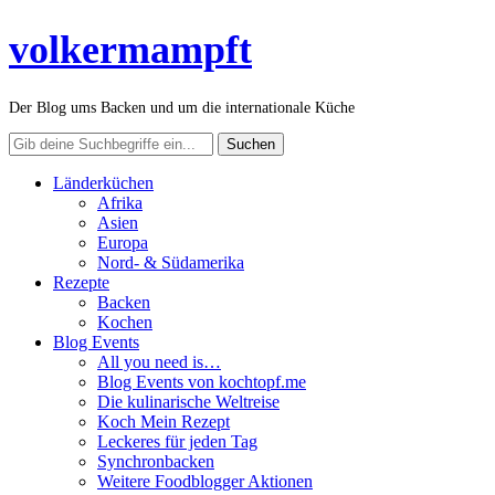
volkermampft
Der Blog ums Backen und um die internationale Küche
Länderküchen
Afrika
Asien
Europa
Nord- & Südamerika
Rezepte
Backen
Kochen
Blog Events
All you need is…
Blog Events von kochtopf.me
Die kulinarische Weltreise
Koch Mein Rezept
Leckeres für jeden Tag
Synchronbacken
Weitere Foodblogger Aktionen