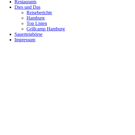
Restaurants
Dies und Das
Reiseberichte
Hamburg
Top Listen
Grillcamp Hamburg
Sauerteigbörse
Impressum