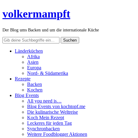
volkermampft
Der Blog ums Backen und um die internationale Küche
Länderküchen
Afrika
Asien
Europa
Nord- & Südamerika
Rezepte
Backen
Kochen
Blog Events
All you need is…
Blog Events von kochtopf.me
Die kulinarische Weltreise
Koch Mein Rezept
Leckeres für jeden Tag
Synchronbacken
Weitere Foodblogger Aktionen