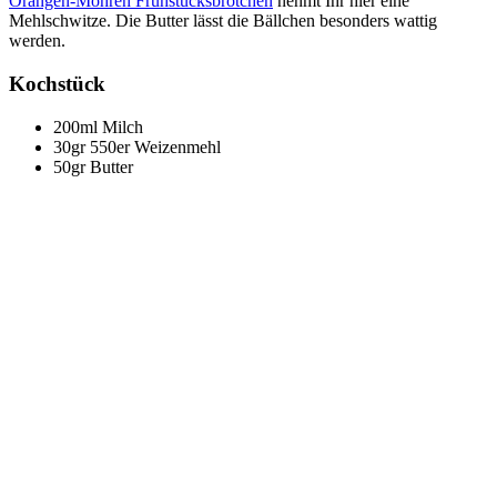
Orangen-Möhren Frühstücksbrötchen
nehmt Ihr hier eine
Mehlschwitze. Die Butter lässt die Bällchen besonders wattig
werden.
Kochstück
200ml Milch
30gr 550er Weizenmehl
50gr Butter