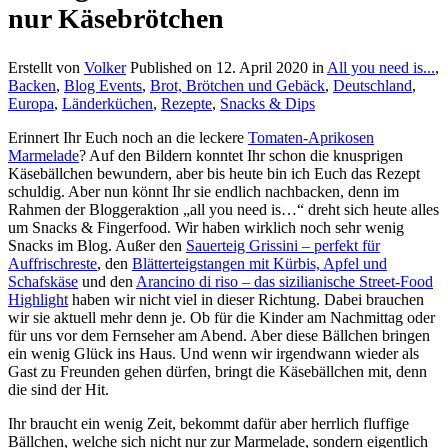
nur Käsebrötchen
Erstellt von
Volker
Published on
12. April 2020
in
All you need is...
,
Backen
,
Blog Events
,
Brot, Brötchen und Gebäck
,
Deutschland
,
Europa
,
Länderküchen
,
Rezepte
,
Snacks & Dips
Erinnert Ihr Euch noch an die leckere
Tomaten-Aprikosen
Marmelade
? Auf den Bildern konntet Ihr schon die knusprigen
Käsebällchen bewundern, aber bis heute bin ich Euch das Rezept
schuldig. Aber nun könnt Ihr sie endlich nachbacken, denn im
Rahmen der Bloggeraktion „all you need is…“ dreht sich heute alles
um Snacks & Fingerfood. Wir haben wirklich noch sehr wenig
Snacks im Blog. Außer den
Sauerteig Grissini – perfekt für
Auffrischreste
, den
Blätterteigstangen mit Kürbis, Apfel und
Schafskäse
und den
Arancino di riso – das sizilianische Street-Food
Highlight
haben wir nicht viel in dieser Richtung. Dabei brauchen
wir sie aktuell mehr denn je. Ob für die Kinder am Nachmittag oder
für uns vor dem Fernseher am Abend. Aber diese Bällchen bringen
ein wenig Glück ins Haus. Und wenn wir irgendwann wieder als
Gast zu Freunden gehen dürfen, bringt die Käsebällchen mit, denn
die sind der Hit.
Ihr braucht ein wenig Zeit, bekommt dafür aber herrlich fluffige
Bällchen, welche sich nicht nur zur Marmelade, sondern eigentlich