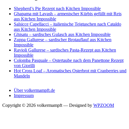
Shepherd’s Pie Rezept nach Kitchen Impossible
Ghapama mit Lavash – armenischer Kürbis gefüllt mit Reis
aus Kitchen Impossible
Salsicce Capellacci – italienische Teigtaschen nach Cataldo
aus Kitchen Impossible
Ghisatu – sardisches Gulasch aus Kitchen Impossible
Zuppa Gallurese – sardischer Brotauflauf aus Kitchen
Impossible
Ravioli Gallurese – sardisches Pasta-Rezept aus Kitchen
Impossible
Colomba Pasquale – Ostertaube nach dem Panettone Rezept
von Giorilli
Hot Cross Loaf – Aromatisches Osterbrot mit Cranberries und
Mandeln
Über volkermampft.de
Impressum
Copyright © 2026 volkermampft
— Designed by
WPZOOM