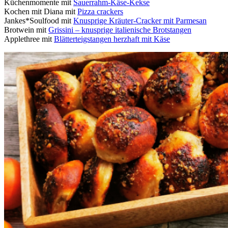
Küchenmomente mit
Sauerrahm-Käse-Kekse
Kochen mit Diana mit
Pizza crackers
Jankes*Soulfood mit
Knusprige Kräuter-Cracker mit Parmesan
Brotwein mit
Grissini – knusprige italienische Brotstangen
Applethree mit
Blätterteigstangen herzhaft mit Käse