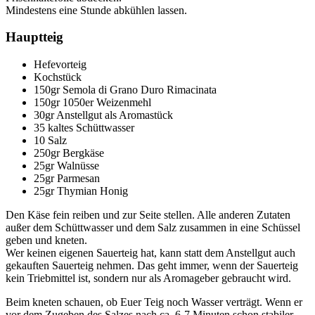
Mindestens eine Stunde abkühlen lassen.
Hauptteig
Hefevorteig
Kochstück
150gr Semola di Grano Duro Rimacinata
150gr 1050er Weizenmehl
30gr Anstellgut als Aromastück
35 kaltes Schüttwasser
10 Salz
250gr Bergkäse
25gr Walnüsse
25gr Parmesan
25gr Thymian Honig
Den Käse fein reiben und zur Seite stellen. Alle anderen Zutaten
außer dem Schüttwasser und dem Salz zusammen in eine Schüssel
geben und kneten.
Wer keinen eigenen Sauerteig hat, kann statt dem Anstellgut auch
gekauften Sauerteig nehmen. Das geht immer, wenn der Sauerteig
kein Triebmittel ist, sondern nur als Aromageber gebraucht wird.
Beim kneten schauen, ob Euer Teig noch Wasser verträgt. Wenn er
vor dem Zugeben des Salzes nach ca. 6-7 Minuten schon stabiler