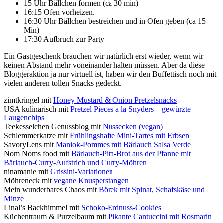
15 Uhr Bällchen formen (ca 30 min)
16:15 Ofen vorheizen.
16:30 Uhr Bällchen bestreichen und in Ofen geben (ca 15
Min)
17:30 Aufbruch zur Party
Ein Gastgeschenk brauchen wir natürlich erst wieder, wenn wir
keinen Abstand mehr voneinander halten müssen. Aber da diese
Bloggeraktion ja nur virtuell ist, haben wir den Buffettisch noch mit
vielen anderen tollen Snacks gedeckt.
zimtkringel mit
Honey Mustard & Onion Pretzelsnacks
USA kulinarisch mit
Pretzel Pieces a la Snyders – gewürzte
Laugenchips
Teekesselchen Genussblog mit
Nussecken (vegan)
Schlemmerkatze mit
Frühlingshafte Mini-Tartes mit Erbsen
SavoryLens mit
Maniok-Pommes mit Bärlauch Salsa Verde
Nom Noms food mit
Bärlauch-Pita-Brot aus der Pfanne mit
Bärlauch-Curry-Aufstrich und Curry-Möhren
ninamanie mit
Grissini-Variationen
Möhreneck mit
vegane Knusperstangen
Mein wunderbares Chaos mit
Börek mit Spinat, Schafskäse und
Minze
Linal’s Backhimmel mit
Schoko-Erdnuss-Cookies
Küchentraum & Purzelbaum mit
Pikante Cantuccini mit Rosmarin