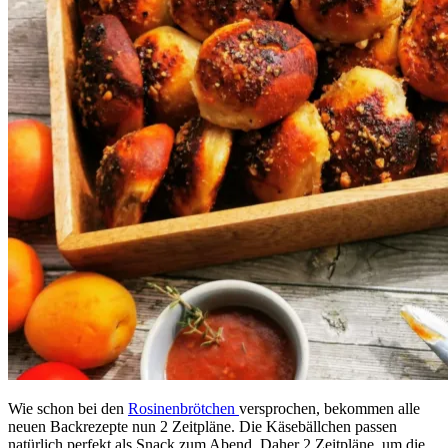
Wie schon bei den
Rosinenbrötchen
versprochen, bekommen alle
neuen Backrezepte nun 2 Zeitpläne. Die Käsebällchen passen
natürlich perfekt als Snack zum Abend. Daher 2 Zeitpläne, um die