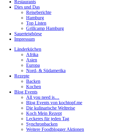
Restaurants
Dies und Das
Reiseberichte
Hamburg
Top Listen
Grillcamp Hamburg
Sauerteigbörse
Impressum
Länderküchen
Afrika
Asien
Europa
Nord- & Südamerika
Rezepte
Backen
Kochen
Blog Events
All you need is…
Blog Events von kochtopf.me
Die kulinarische Weltreise
Koch Mein Rezept
Leckeres für jeden Tag
Synchronbacken
Weitere Foodblogger Aktionen