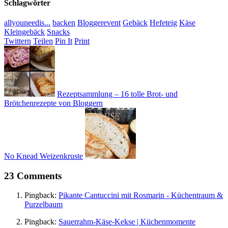
Schlagwörter
allyouneedis...
backen
Bloggerevent
Gebäck
Hefeteig
Käse
Kleingebäck
Snacks
Twittern
Teilen
Pin It
Print
Rezeptsammlung – 16 tolle Brot- und
Brötchenrezepte von Bloggern
No Knead Weizenkruste
23 Comments
Pingback:
Pikante Cantuccini mit Rosmarin - Küchentraum &
Purzelbaum
Pingback:
Sauerrahm-Käse-Kekse | Küchenmomente