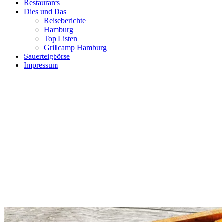
Restaurants
Dies und Das
Reiseberichte
Hamburg
Top Listen
Grillcamp Hamburg
Sauerteigbörse
Impressum