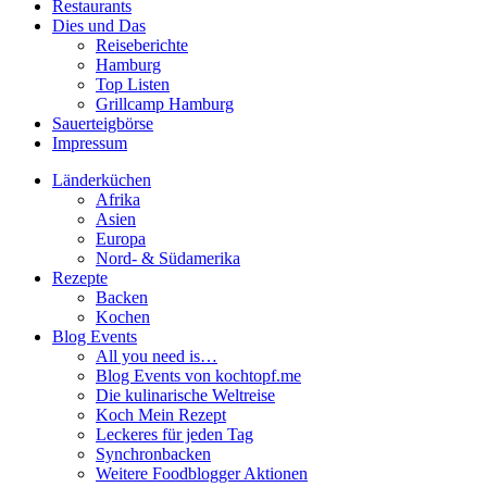
Restaurants
Dies und Das
Reiseberichte
Hamburg
Top Listen
Grillcamp Hamburg
Sauerteigbörse
Impressum
Länderküchen
Afrika
Asien
Europa
Nord- & Südamerika
Rezepte
Backen
Kochen
Blog Events
All you need is…
Blog Events von kochtopf.me
Die kulinarische Weltreise
Koch Mein Rezept
Leckeres für jeden Tag
Synchronbacken
Weitere Foodblogger Aktionen