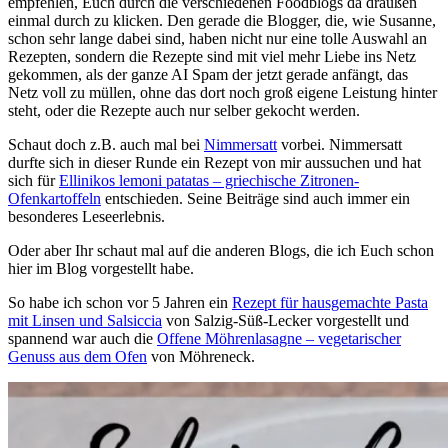
empfehlen, Euch durch die verschiedenen Foodblogs da draußen
einmal durch zu klicken. Den gerade die Blogger, die, wie Susanne,
schon sehr lange dabei sind, haben nicht nur eine tolle Auswahl an
Rezepten, sondern die Rezepte sind mit viel mehr Liebe ins Netz
gekommen, als der ganze AI Spam der jetzt gerade anfängt, das
Netz voll zu müllen, ohne das dort noch groß eigene Leistung hinter
steht, oder die Rezepte auch nur selber gekocht werden.
Schaut doch z.B. auch mal bei
Nimmersatt
vorbei. Nimmersatt
durfte sich in dieser Runde ein Rezept von mir aussuchen und hat
sich für
Ellinikos lemoni patatas – griechische Zitronen-
Ofenkartoffeln
entschieden. Seine Beiträge sind auch immer ein
besonderes Leseerlebnis.
Oder aber Ihr schaut mal auf die anderen Blogs, die ich Euch schon
hier im Blog vorgestellt habe.
So habe ich schon vor 5 Jahren ein
Rezept für hausgemachte Pasta
mit Linsen und Salsiccia
von Salzig-Süß-Lecker vorgestellt und
spannend war auch die
Offene Möhrenlasagne – vegetarischer
Genuss aus dem Ofen
von Möhreneck.