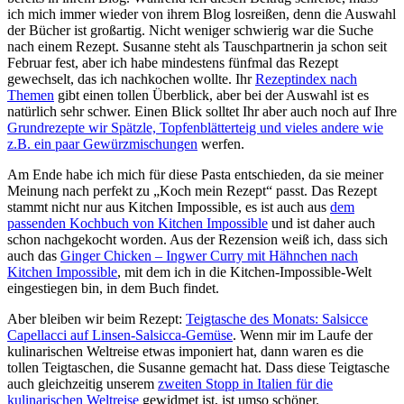
ich mich immer wieder von ihrem Blog losreißen, denn die Auswahl
der Bücher ist großartig. Nicht weniger schwierig war die Suche
nach einem Rezept. Susanne steht als Tauschpartnerin ja schon seit
Februar fest, aber ich habe mindestens fünfmal das Rezept
gewechselt, das ich nachkochen wollte. Ihr
Rezeptindex nach
Themen
gibt einen tollen Überblick, aber bei der Auswahl ist es
natürlich sehr schwer. Einen Blick solltet Ihr aber auch noch auf Ihre
Grundrezepte wir Spätzle, Topfenblätterteig und vieles andere wie
z.B. ein paar Gewürzmischungen
werfen.
Am Ende habe ich mich für diese Pasta entschieden, da sie meiner
Meinung nach perfekt zu „Koch mein Rezept“ passt. Das Rezept
stammt nicht nur aus Kitchen Impossible, es ist auch aus
dem
passenden Kochbuch von Kitchen Impossible
und ist daher auch
schon nachgekocht worden. Aus der Rezension weiß ich, dass sich
auch das
Ginger Chicken – Ingwer Curry mit Hähnchen nach
Kitchen Impossible
, mit dem ich in die Kitchen-Impossible-Welt
eingestiegen bin, in dem Buch findet.
Aber bleiben wir beim Rezept:
Teigtasche des Monats: Salsicce
Capellacci auf Linsen-Salsicca-Gemüse
. Wenn mir im Laufe der
kulinarischen Weltreise etwas imponiert hat, dann waren es die
tollen Teigtaschen, die Susanne gemacht hat. Dass diese Teigtasche
auch gleichzeitig unserem
zweiten Stopp in Italien für die
kulinarischen Weltreise
gewidmet ist, ist umso schöner.