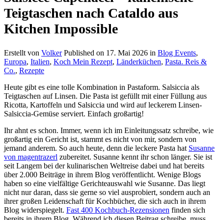
Teigtaschen nach Cataldo aus
Kitchen Impossible
Erstellt von
Volker
Published on
17. Mai 2026
in
Blog Events
,
Europa
,
Italien
,
Koch Mein Rezept
,
Länderküchen
,
Pasta. Reis &
Co.
,
Rezepte
Heute gibt es eine tolle Kombination in Pastaform. Salsiccia als
Teigtaschen auf Linsen. Die Pasta ist gefüllt mit einer Füllung aus
Ricotta, Kartoffeln und Salsiccia und wird auf leckerem Linsen-
Salsiccia-Gemüse serviert. Einfach großartig!
Ihr ahnt es schon. Immer, wenn ich im Einleitungssatz schreibe, wie
großartig ein Gericht ist, stammt es nicht von mir, sondern von
jemand anderem. So auch heute, denn die leckere Pasta hat
Susanne
von magentrazerl
zubereitet. Susanne kennt ihr schon länger. Sie ist
seit Langem bei der kulinarischen Weltreise dabei und hat bereits
über 2.000 Beiträge in ihrem Blog veröffentlicht. Wenige Blogs
haben so eine vielfältige Gerichteauswahl wie Susanne. Das liegt
nicht nur daran, dass sie gerne so viel ausprobiert, sondern auch an
ihrer großen Leidenschaft für Kochbücher, die sich auch in ihrem
Blog widerspiegelt.
Fast 400 Kochbuch-Rezensionen
finden sich
bereits in ihrem Blog. Während ich diesen Beitrag schreibe, muss