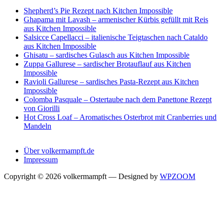
Shepherd’s Pie Rezept nach Kitchen Impossible
Ghapama mit Lavash – armenischer Kürbis gefüllt mit Reis
aus Kitchen Impossible
Salsicce Capellacci – italienische Teigtaschen nach Cataldo
aus Kitchen Impossible
Ghisatu – sardisches Gulasch aus Kitchen Impossible
Zuppa Gallurese – sardischer Brotauflauf aus Kitchen
Impossible
Ravioli Gallurese – sardisches Pasta-Rezept aus Kitchen
Impossible
Colomba Pasquale – Ostertaube nach dem Panettone Rezept
von Giorilli
Hot Cross Loaf – Aromatisches Osterbrot mit Cranberries und
Mandeln
Über volkermampft.de
Impressum
Copyright © 2026 volkermampft
— Designed by
WPZOOM