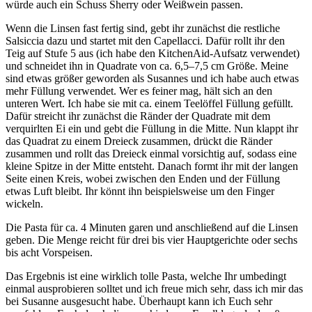
würde auch ein Schuss Sherry oder Weißwein passen.
Wenn die Linsen fast fertig sind, gebt ihr zunächst die restliche
Salsiccia dazu und startet mit den Capellacci. Dafür rollt ihr den
Teig auf Stufe 5 aus (ich habe den KitchenAid-Aufsatz verwendet)
und schneidet ihn in Quadrate von ca. 6,5–7,5 cm Größe. Meine
sind etwas größer geworden als Susannes und ich habe auch etwas
mehr Füllung verwendet. Wer es feiner mag, hält sich an den
unteren Wert. Ich habe sie mit ca. einem Teelöffel Füllung gefüllt.
Dafür streicht ihr zunächst die Ränder der Quadrate mit dem
verquirlten Ei ein und gebt die Füllung in die Mitte. Nun klappt ihr
das Quadrat zu einem Dreieck zusammen, drückt die Ränder
zusammen und rollt das Dreieck einmal vorsichtig auf, sodass eine
kleine Spitze in der Mitte entsteht. Danach formt ihr mit der langen
Seite einen Kreis, wobei zwischen den Enden und der Füllung
etwas Luft bleibt. Ihr könnt ihn beispielsweise um den Finger
wickeln.
Die Pasta für ca. 4 Minuten garen und anschließend auf die Linsen
geben. Die Menge reicht für drei bis vier Hauptgerichte oder sechs
bis acht Vorspeisen.
Das Ergebnis ist eine wirklich tolle Pasta, welche Ihr umbedingt
einmal ausprobieren solltet und ich freue mich sehr, dass ich mir das
bei Susanne ausgesucht habe. Überhaupt kann ich Euch sehr