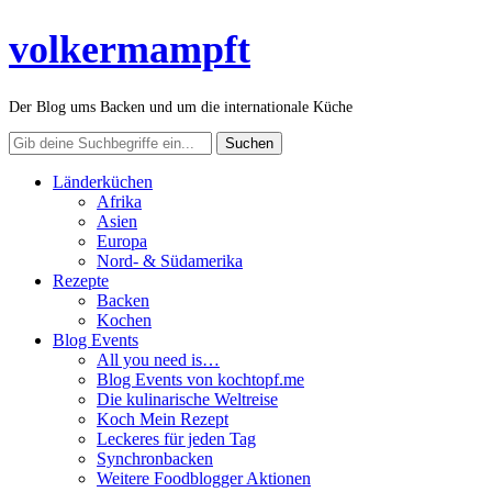
volkermampft
Der Blog ums Backen und um die internationale Küche
Länderküchen
Afrika
Asien
Europa
Nord- & Südamerika
Rezepte
Backen
Kochen
Blog Events
All you need is…
Blog Events von kochtopf.me
Die kulinarische Weltreise
Koch Mein Rezept
Leckeres für jeden Tag
Synchronbacken
Weitere Foodblogger Aktionen