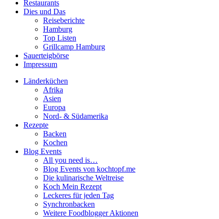
Restaurants
Dies und Das
Reiseberichte
Hamburg
Top Listen
Grillcamp Hamburg
Sauerteigbörse
Impressum
Länderküchen
Afrika
Asien
Europa
Nord- & Südamerika
Rezepte
Backen
Kochen
Blog Events
All you need is…
Blog Events von kochtopf.me
Die kulinarische Weltreise
Koch Mein Rezept
Leckeres für jeden Tag
Synchronbacken
Weitere Foodblogger Aktionen