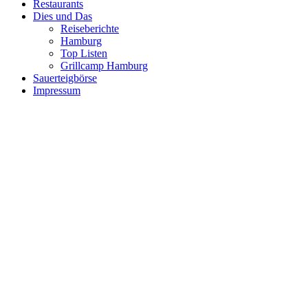
Restaurants
Dies und Das
Reiseberichte
Hamburg
Top Listen
Grillcamp Hamburg
Sauerteigbörse
Impressum