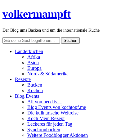
volkermampft
Der Blog ums Backen und um die internationale Küche
Länderküchen
Afrika
Asien
Europa
Nord- & Südamerika
Rezepte
Backen
Kochen
Blog Events
All you need is…
Blog Events von kochtopf.me
Die kulinarische Weltreise
Koch Mein Rezept
Leckeres für jeden Tag
Synchronbacken
Weitere Foodblogger Aktionen