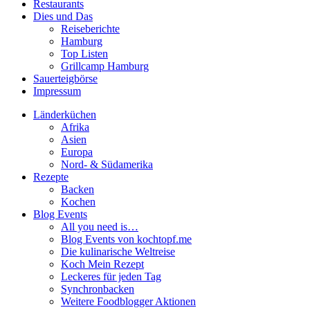
Restaurants
Dies und Das
Reiseberichte
Hamburg
Top Listen
Grillcamp Hamburg
Sauerteigbörse
Impressum
Länderküchen
Afrika
Asien
Europa
Nord- & Südamerika
Rezepte
Backen
Kochen
Blog Events
All you need is…
Blog Events von kochtopf.me
Die kulinarische Weltreise
Koch Mein Rezept
Leckeres für jeden Tag
Synchronbacken
Weitere Foodblogger Aktionen