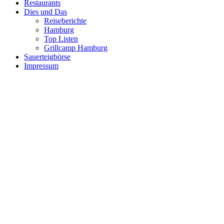
Restaurants
Dies und Das
Reiseberichte
Hamburg
Top Listen
Grillcamp Hamburg
Sauerteigbörse
Impressum