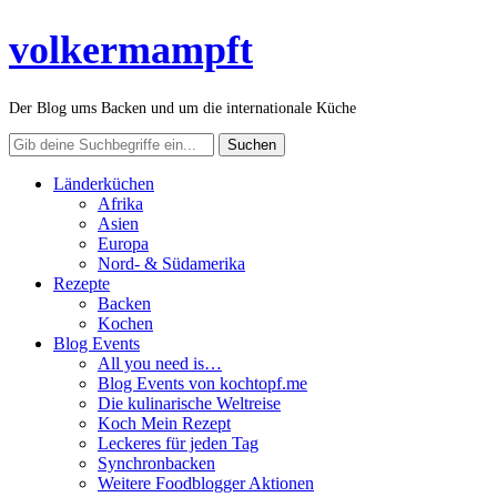
volkermampft
Der Blog ums Backen und um die internationale Küche
Länderküchen
Afrika
Asien
Europa
Nord- & Südamerika
Rezepte
Backen
Kochen
Blog Events
All you need is…
Blog Events von kochtopf.me
Die kulinarische Weltreise
Koch Mein Rezept
Leckeres für jeden Tag
Synchronbacken
Weitere Foodblogger Aktionen