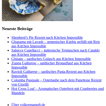
Neueste Beiträge
Shepherd’s Pie Rezept nach Kitchen Impossible
Ghapama mit Lavash – armenischer Kürbis gefüllt mit Reis
aus Kitchen Impossible
Salsicce Capellacci – italienische Teigtaschen nach Cataldo
aus Kitchen Impossible
Ghisatu – sardisches Gulasch aus Kitchen Impossible
Zuppa Gallurese – sardischer Brotauflauf aus Kitchen
Impossible
Ravioli Gallurese – sardisches Pasta-Rezept aus Kitchen
Impossible
Colomba Pasquale – Ostertaube nach dem Panettone Rezept
von Giorilli
Hot Cross Loaf – Aromatisches Osterbrot mit Cranberries und
Mandeln
Über volkermampft.de