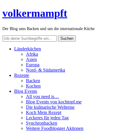
volkermampft
Der Blog ums Backen und um die internationale Küche
Länderküchen
Afrika
Asien
Europa
Nord- & Südamerika
Rezepte
Backen
Kochen
Blog Events
All you need is…
Blog Events von kochtopf.me
Die kulinarische Weltreise
Koch Mein Rezept
Leckeres für jeden Tag
Synchronbacken
Weitere Foodblogger Aktionen