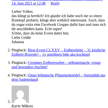
14. Juni 2021 at 12:48
·
Reply
Lieber Volker,
das klingt ja herrlich! Ich glaube ich habe noch nie so einen
Rumtopf probiert, klingt aber wirklich interessant. Auch, dass
du sogar extra eine Facebook Gruppe dafür hast und man sich
dir anschließen kann. Echt super!
Schön, dass du beim Event dabei bist.
Liebe Grüße
Johanna
Pingback:
Blog-Event CLXXV – Erdbeerliebe – 31 köstliche
Erdbeer-Rezepte! – 1x umrühren bitte aka kochtopf
Pingback:
Cremiges Erdbeersorbet – selbstgemacht, vegan
und besonders fruchtig!
Pingback:
Omas böhmische Pflaumenknödel – Spezialität aus
dem Sudetenland
Karin Wilkens