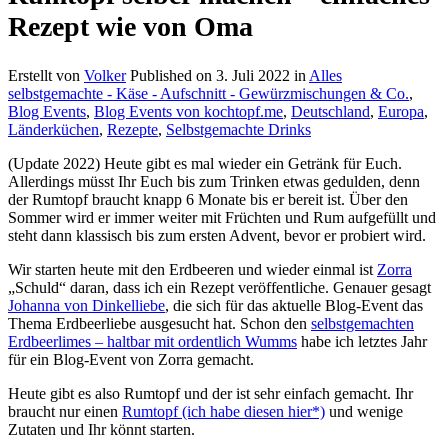
Rezept wie von Oma
Erstellt von
Volker
Published on
3. Juli 2022
in
Alles
selbstgemachte - Käse - Aufschnitt - Gewürzmischungen & Co.
,
Blog Events
,
Blog Events von kochtopf.me
,
Deutschland
,
Europa
,
Länderküchen
,
Rezepte
,
Selbstgemachte Drinks
(Update 2022) Heute gibt es mal wieder ein Getränk für Euch.
Allerdings müsst Ihr Euch bis zum Trinken etwas gedulden, denn
der Rumtopf braucht knapp 6 Monate bis er bereit ist. Über den
Sommer wird er immer weiter mit Früchten und Rum aufgefüllt und
steht dann klassisch bis zum ersten Advent, bevor er probiert wird.
Wir starten heute mit den Erdbeeren und wieder einmal ist
Zorra
„Schuld“ daran, dass ich ein Rezept veröffentliche. Genauer gesagt
Johanna von Dinkelliebe
, die sich für das aktuelle Blog-Event das
Thema Erdbeerliebe ausgesucht hat. Schon den
selbstgemachten
Erdbeerlimes – haltbar mit ordentlich Wumms
habe ich letztes Jahr
für ein Blog-Event von Zorra gemacht.
Heute gibt es also Rumtopf und der ist sehr einfach gemacht. Ihr
braucht nur einen
Rumtopf (ich habe diesen hier*)
und wenige
Zutaten und Ihr könnt starten.