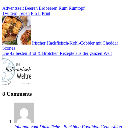
Adventszeit
Beeren
Erdbeeren
Rum
Rumtopf
Twittern
Teilen
Pin It
Print
Irischer Hackfleisch-Kohl-Cobbler mit Cheddar
Scones
Die 42 besten Brot & Brötchen Rezepte aus der ganzen Welt
8 Comments
Johanna vom Dinkelliebe | Backblog Foodblog Genussblog