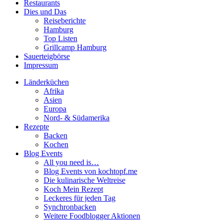
Restaurants
Dies und Das
Reiseberichte
Hamburg
Top Listen
Grillcamp Hamburg
Sauerteigbörse
Impressum
Länderküchen
Afrika
Asien
Europa
Nord- & Südamerika
Rezepte
Backen
Kochen
Blog Events
All you need is…
Blog Events von kochtopf.me
Die kulinarische Weltreise
Koch Mein Rezept
Leckeres für jeden Tag
Synchronbacken
Weitere Foodblogger Aktionen