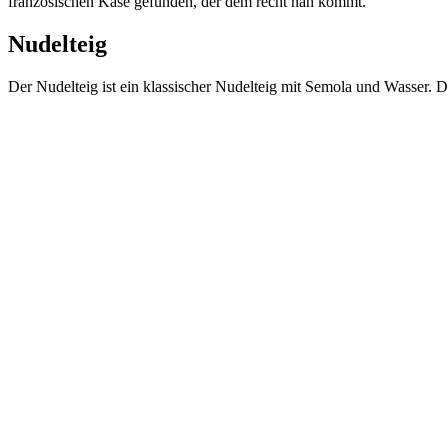
französischen Käse gefunden, der dem recht nah kommt.
Nudelteig
Der Nudelteig ist ein klassischer Nudelteig mit Semola und Wasser. 