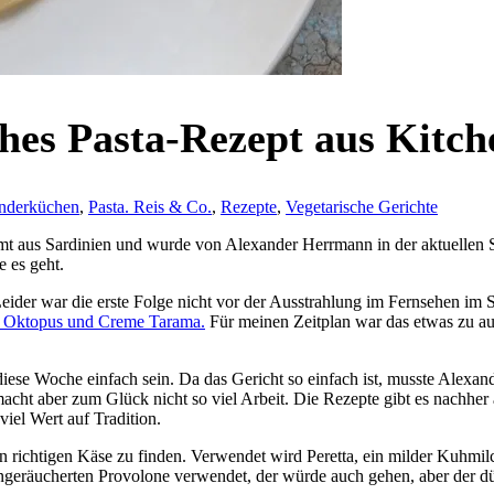
ches Pasta-Rezept aus Kitc
nderküchen
,
Pasta. Reis & Co.
,
Rezepte
,
Vegetarische Gerichte
mt aus Sardinien und wurde von Alexander Herrmann in der aktuellen St
e es geht.
 Leider war die erste Folge nicht vor der Ausstrahlung im Fernsehen im
em Oktopus und Creme Tarama.
Für meinen Zeitplan war das etwas zu a
diese Woche einfach sein. Da das Gericht so einfach ist, musste Alexa
 macht aber zum Glück nicht so viel Arbeit. Die Rezepte gibt es nachhe
iel Wert auf Tradition.
richtigen Käse zu finden. Verwendet wird Peretta, ein milder Kuhmilchk
e ungeräucherten Provolone verwendet, der würde auch gehen, aber der dü