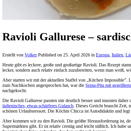
Ravioli Gallurese – sardis
Erstellt von
Volker
Published on
25. April 2026
in
Europa
,
Italien
,
Lä
Heute gibt es leckere, große und großartige Ravioli. Das Rezept stam
lecker, sondern auch relativ einfach zuzubereiten, wenn man weiß, wi
Aber starten wir mit der aktuellen Staffel von „Kitchen Impossible”.
zum Nachkochen angesprochen hat, war die
Sepia-Pita mit gegrillt
nachgekocht.
Die Ravioli Gallurese passten mir deutlich besser und mussten daher 
italienisches, etwas schärferes Gulasch
. Dieses Gericht braucht Zeit,
schönen Urlaubsressort. Die Köchin Chicca ist Autodidaktin und legt v
Aber kommen wir zu den Ravioli. Die größte Herausforderung ist, den 
Supermärkten gibt. Er ist relativ cremig und leicht süßlich. Ich hab