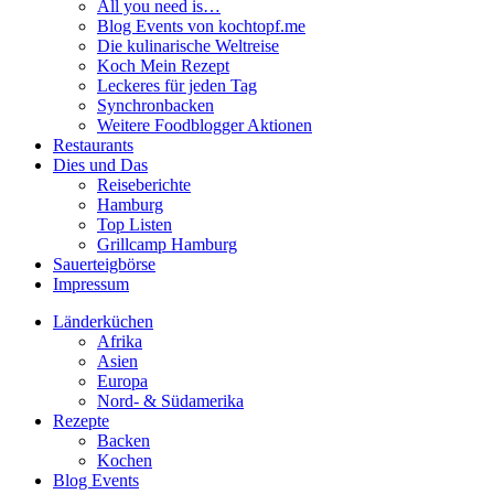
All you need is…
Blog Events von kochtopf.me
Die kulinarische Weltreise
Koch Mein Rezept
Leckeres für jeden Tag
Synchronbacken
Weitere Foodblogger Aktionen
Restaurants
Dies und Das
Reiseberichte
Hamburg
Top Listen
Grillcamp Hamburg
Sauerteigbörse
Impressum
Länderküchen
Afrika
Asien
Europa
Nord- & Südamerika
Rezepte
Backen
Kochen
Blog Events