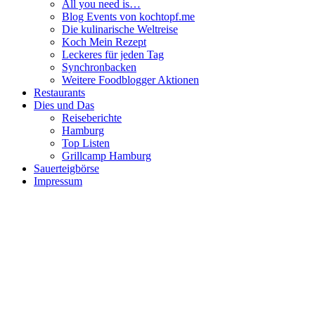
All you need is…
Blog Events von kochtopf.me
Die kulinarische Weltreise
Koch Mein Rezept
Leckeres für jeden Tag
Synchronbacken
Weitere Foodblogger Aktionen
Restaurants
Dies und Das
Reiseberichte
Hamburg
Top Listen
Grillcamp Hamburg
Sauerteigbörse
Impressum