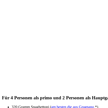
Für 4 Personen als primo und 2 Personen als Hauptga
320 Gramm Spaghettoni (
am besten die aus Gragnano
*)