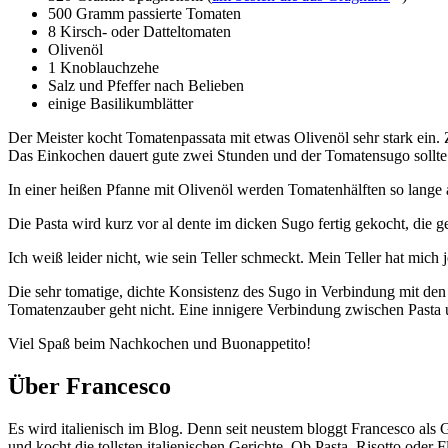
500 Gramm passierte Tomaten
8 Kirsch- oder Datteltomaten
Olivenöl
1 Knoblauchzehe
Salz und Pfeffer nach Belieben
einige Basilikumblätter
Der Meister kocht Tomatenpassata mit etwas Olivenöl sehr stark ein.
Das Einkochen dauert gute zwei Stunden und der Tomatensugo sollte i
In einer heißen Pfanne mit Olivenöl werden Tomatenhälften so lange a
Die Pasta wird kurz vor al dente im dicken Sugo fertig gekocht, die 
Ich weiß leider nicht, wie sein Teller schmeckt. Mein Teller hat mich
Die sehr tomatige, dichte Konsistenz des Sugo in Verbindung mit 
Tomatenzauber geht nicht. Eine innigere Verbindung zwischen Pasta u
Viel Spaß beim Nachkochen und Buonappetito!
Über Francesco
Es wird italienisch im Blog. Denn seit neustem bloggt Francesco als G
und kocht die tollsten italienischen Gerichte. Ob Pasta, Risotto oder 