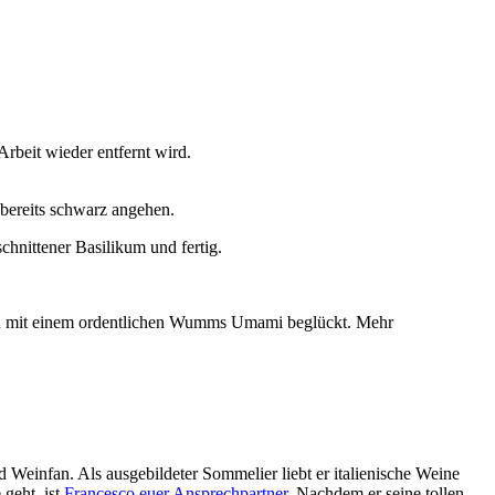
rbeit wieder entfernt wird.
 bereits schwarz angehen.
chnittener Basilikum und fertig.
ven mit einem ordentlichen Wumms Umami beglückt. Mehr
d Weinfan. Als ausgebildeter Sommelier liebt er italienische Weine
 geht, ist
Francesco euer Ansprechpartner
. Nachdem er seine tollen