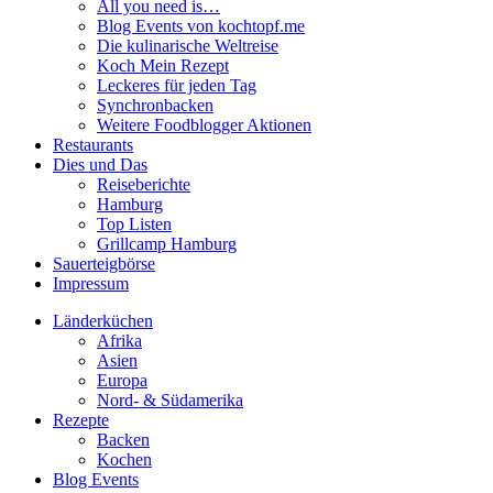
All you need is…
Blog Events von kochtopf.me
Die kulinarische Weltreise
Koch Mein Rezept
Leckeres für jeden Tag
Synchronbacken
Weitere Foodblogger Aktionen
Restaurants
Dies und Das
Reiseberichte
Hamburg
Top Listen
Grillcamp Hamburg
Sauerteigbörse
Impressum
Länderküchen
Afrika
Asien
Europa
Nord- & Südamerika
Rezepte
Backen
Kochen
Blog Events