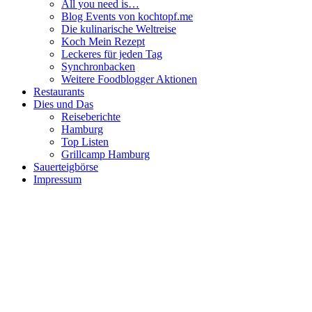
All you need is…
Blog Events von kochtopf.me
Die kulinarische Weltreise
Koch Mein Rezept
Leckeres für jeden Tag
Synchronbacken
Weitere Foodblogger Aktionen
Restaurants
Dies und Das
Reiseberichte
Hamburg
Top Listen
Grillcamp Hamburg
Sauerteigbörse
Impressum