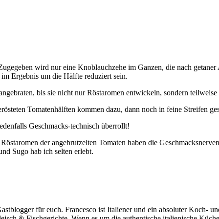
 Zugegeben wird nur eine Knoblauchzehe im Ganzen, die nach getaner A
m Ergebnis um die Hälfte reduziert sein.
ngebraten, bis sie nicht nur Röstaromen entwickeln, sondern teilweise
gerösteten Tomatenhälften kommen dazu, dann noch in feine Streifen ges
 jedenfalls Geschmacks-technisch überrollt!
den Röstaromen der angebrutzelten Tomaten haben die Geschmacksner
nd Sugo hab ich selten erlebt.
astblogger für euch. Francesco ist Italiener und ein absoluter Koch- un
Fleisch & Fischgerichte. Wenn es um die authentische italienische Küche