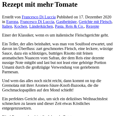
Rezept mit mehr Tomate
Erstellt von
Francesco Di Luccia
Published on
17. Dezember 2020
in
Europa
,
Francesco Di Luccia
,
Gastbeiträge
,
Gerichte mit Fleisch
,
Italien
,
Kochen
,
Länderküchen
,
Pasta. Reis & Co.
,
Rezepte
Einer der Klassiker, wenn es um italienische Fleischgerichte geht.
Ein Teller, der alles beinhaltet, was man von Soulfood erwartet, und
davon im Überfluss: zart geschmortes Fleisch, eine leckere, würzige
Sauce, dazu ein schlotziges, buttriges Risotto mit feinen
aromatischen Nuancen vom Safran, der dem Reis eine dezente
nussige Note mitgibt und last but not least eine gehörige Portion
Umami durch die großzügige Verwendung von geriebenem
Parmesan.
Und wem das alles noch nicht reicht, dann kommt on top die
Gremolata mit ihrer Aromen-Säure-Knofi-Bazooka, die die
Geschmackspapillen auf den Mond schießt!
Ein perfektes Gericht also, um sich ein deliziöses Weihnachtsfest
schmecken zu lassen und dieser Zeit etwas Köstliches
entgegenzusetzen.