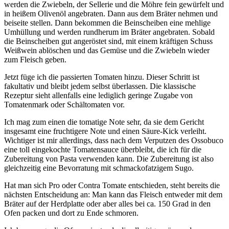
werden die Zwiebeln, der Sellerie und die Möhre fein gewürfelt und
in heißem Olivenöl angebraten. Dann aus dem Bräter nehmen und
beiseite stellen. Dann bekommen die Beinscheiben eine mehlige
Umhüllung und werden rundherum im Bräter angebraten. Sobald
die Beinscheiben gut angeröstet sind, mit einem kräftigen Schuss
Weißwein ablöschen und das Gemüse und die Zwiebeln wieder
zum Fleisch geben.
Jetzt füge ich die passierten Tomaten hinzu. Dieser Schritt ist
fakultativ und bleibt jedem selbst überlassen. Die klassische
Rezeptur sieht allenfalls eine lediglich geringe Zugabe von
Tomatenmark oder Schältomaten vor.
Ich mag zum einen die tomatige Note sehr, da sie dem Gericht
insgesamt eine fruchtigere Note und einen Säure-Kick verleiht.
Wichtiger ist mir allerdings, dass nach dem Verputzen des Ossobuco
eine toll eingekochte Tomatensauce überbleibt, die ich für die
Zubereitung von Pasta verwenden kann. Die Zubereitung ist also
gleichzeitig eine Bevorratung mit schmackofatzigem Sugo.
Hat man sich Pro oder Contra Tomate entschieden, steht bereits die
nächsten Entscheidung an: Man kann das Fleisch entweder mit dem
Bräter auf der Herdplatte oder aber alles bei ca. 150 Grad in den
Ofen packen und dort zu Ende schmoren.