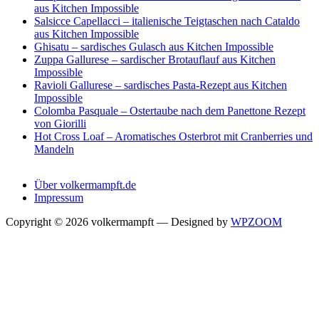
aus Kitchen Impossible
Salsicce Capellacci – italienische Teigtaschen nach Cataldo
aus Kitchen Impossible
Ghisatu – sardisches Gulasch aus Kitchen Impossible
Zuppa Gallurese – sardischer Brotauflauf aus Kitchen
Impossible
Ravioli Gallurese – sardisches Pasta-Rezept aus Kitchen
Impossible
Colomba Pasquale – Ostertaube nach dem Panettone Rezept
von Giorilli
Hot Cross Loaf – Aromatisches Osterbrot mit Cranberries und
Mandeln
Über volkermampft.de
Impressum
Copyright © 2026 volkermampft
— Designed by
WPZOOM