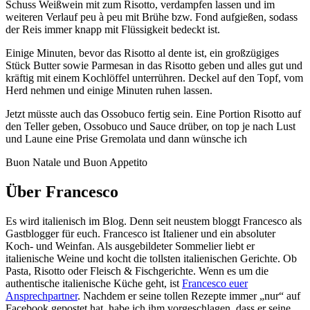
Schuss Weißwein mit zum Risotto, verdampfen lassen und im
weiteren Verlauf peu à peu mit Brühe bzw. Fond aufgießen, sodass
der Reis immer knapp mit Flüssigkeit bedeckt ist.
Einige Minuten, bevor das Risotto al dente ist, ein großzügiges
Stück Butter sowie Parmesan in das Risotto geben und alles gut und
kräftig mit einem Kochlöffel unterrühren. Deckel auf den Topf, vom
Herd nehmen und einige Minuten ruhen lassen.
Jetzt müsste auch das Ossobuco fertig sein. Eine Portion Risotto auf
den Teller geben, Ossobuco und Sauce drüber, on top je nach Lust
und Laune eine Prise Gremolata und dann wünsche ich
Buon Natale und Buon Appetito
Über Francesco
Es wird italienisch im Blog. Denn seit neustem bloggt Francesco als
Gastblogger für euch. Francesco ist Italiener und ein absoluter
Koch- und Weinfan. Als ausgebildeter Sommelier liebt er
italienische Weine und kocht die tollsten italienischen Gerichte. Ob
Pasta, Risotto oder Fleisch & Fischgerichte. Wenn es um die
authentische italienische Küche geht, ist
Francesco euer
Ansprechpartner
. Nachdem er seine tollen Rezepte immer „nur“ auf
Facebook gepostet hat, habe ich ihm vorgeschlagen, dass er seine