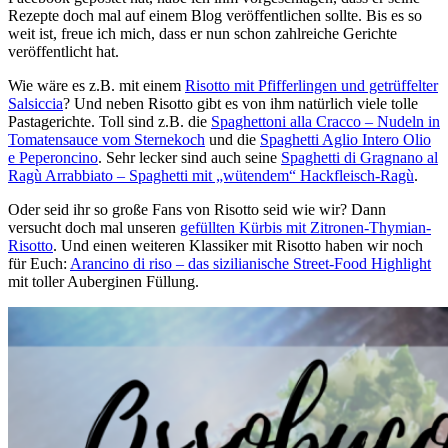
Rezepte doch mal auf einem Blog veröffentlichen sollte. Bis es so
weit ist, freue ich mich, dass er nun schon zahlreiche Gerichte
veröffentlicht hat.
Wie wäre es z.B. mit einem
Risotto mit Pfifferlingen und getrüffelter
Salsiccia
? Und neben Risotto gibt es von ihm natürlich viele tolle
Pastagerichte. Toll sind z.B. die
Spaghettoni alla Cracco – Nudeln in
Tomatensauce vom Sternekoch
und die
Spaghetti Aglio Intero Olio
e Peperoncino
. Sehr lecker sind auch seine
Spaghetti di Gragnano al
Ragù Arrabbiato – Spaghetti mit „wütendem“ Hackfleisch-Ragù
.
Oder seid ihr so große Fans von Risotto seid wie wir? Dann
versucht doch mal unseren
gefüllten Kürbis mit Zitronen-Thymian-
Risotto
. Und einen weiteren Klassiker mit Risotto haben wir noch
für Euch:
Arancino di riso – das sizilianische Street-Food Highlight
mit toller Auberginen Füllung.