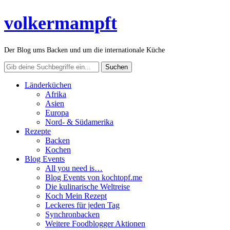
volkermampft
Der Blog ums Backen und um die internationale Küche
Länderküchen
Afrika
Asien
Europa
Nord- & Südamerika
Rezepte
Backen
Kochen
Blog Events
All you need is…
Blog Events von kochtopf.me
Die kulinarische Weltreise
Koch Mein Rezept
Leckeres für jeden Tag
Synchronbacken
Weitere Foodblogger Aktionen