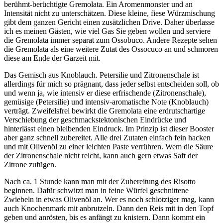
berühmt-berüchtigte Gremolata. Ein Aromenmonster und an
Intensität nicht zu unterschätzen. Diese kleine, fiese Würzmischung
gibt dem ganzen Gericht einen zusätzlichen Drive. Daher überlasse
ich es meinen Gästen, wie viel Gas Sie geben wollen und serviere
die Gremolata immer separat zum Ossobuco. Andere Rezepte sehen
die Gremolata als eine weitere Zutat des Ossocuco an und schmoren
diese am Ende der Garzeit mit.
Das Gemisch aus Knoblauch. Petersilie und Zitronenschale ist
allerdings für mich so prägnant, dass jeder selbst entscheiden soll, ob
und wenn ja, wie intensiv er diese erfrischende (Zitronenschale),
gemüsige (Petersilie) und intensiv-aromatische Note (Knoblauch)
verträgt. Zweifelsfrei bewirkt die Gremolata eine erdrutschartige
Verschiebung der geschmackstektonischen Eindrücke und
hinterlässt einen bleibenden Eindruck. Im Prinzip ist dieser Booster
aber ganz schnell zubereitet. Alle drei Zutaten einfach fein hacken
und mit Olivenöl zu einer leichten Paste verrühren. Wem die Säure
der Zitronenschale nicht reicht, kann auch gern etwas Saft der
Zitrone zufügen.
Nach ca. 1 Stunde kann man mit der Zubereitung des Risotto
beginnen. Dafür schwitzt man in feine Würfel geschnittene
Zwiebeln in etwas Olivenöl an. Wer es noch schlotziger mag, kann
auch Knochenmark mit anbrutzeln. Dann den Reis mit in den Topf
geben und anrösten, bis es anfängt zu knistern. Dann kommt ein