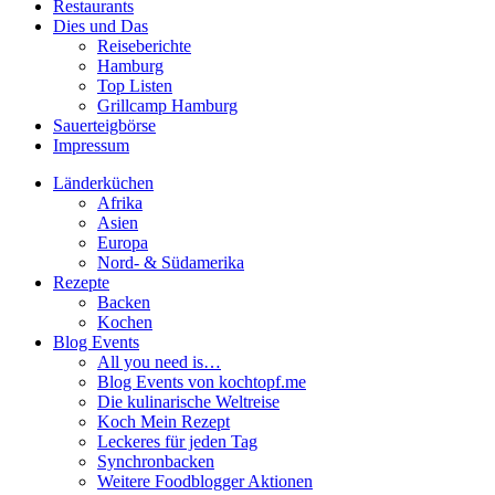
Restaurants
Dies und Das
Reiseberichte
Hamburg
Top Listen
Grillcamp Hamburg
Sauerteigbörse
Impressum
Länderküchen
Afrika
Asien
Europa
Nord- & Südamerika
Rezepte
Backen
Kochen
Blog Events
All you need is…
Blog Events von kochtopf.me
Die kulinarische Weltreise
Koch Mein Rezept
Leckeres für jeden Tag
Synchronbacken
Weitere Foodblogger Aktionen