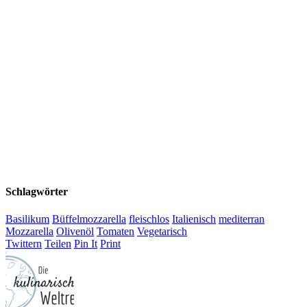
Schlagwörter
Basilikum
Büffelmozzarella
fleischlos
Italienisch
mediterran
Mozzarella
Olivenöl
Tomaten
Vegetarisch
Twittern
Teilen
Pin It
Print