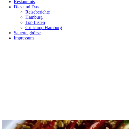
Restaurants
Dies und Das
Reiseberichte
Hamburg
Top Listen
Grillcamp Hamburg
Sauerteigbörse
Impressum