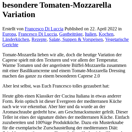
besondere Tomaten-Mozzarella
Variation
Erstellt von
Francesco Di Luccia
Published on
22. April 2022
in
Europa
,
Francesco Di Luccia
,
Gastbeiträge
,
Italien
,
Kochen
,
Länderküchen
,
Rezepte
,
Salate, Suppen & Vorspeisen
,
Vegetarische
Gerichte
Tomate-Mozarella lieben wir alle, doch die heutige Variation der
Caprese spielt mit den Texturen und vor allem der Temperatur.
Warme Tomaten und der angeröstete Büffel-Mozzarella zusammen
mit einer Basilikumcreme und einem Tomate-Mozzarella Dressing
machen das ganze zu einem besonderen Caprese 2.0
Aber lest selbst, was Euch Francesco tolles gezaubert hat:
Heute gibts einen Klassiker der Cucina Italiana in etwas anderer
Form. Rein optisch ist dieser Evergreen der mediterranen Küche
nach wie vor erkennbar. Aber hier und da wurde an der
Aromaschraube gedreht bzw. am Geschmacksmuster gefeilt. Dieser
Teller ist eines der signature dishes der mediterranen Küche. Einfach
zuzubereiten und 100%ige Produktküche. Dazu ein Musterknabe
für die exemplarische Zurschaustellung der mediterranen Diät: