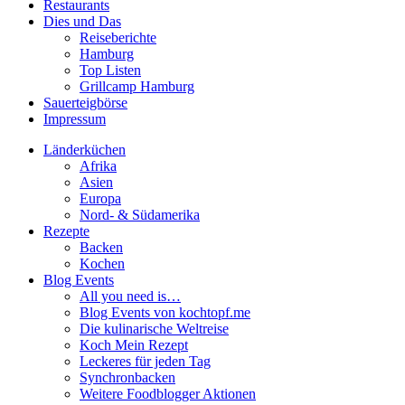
Restaurants
Dies und Das
Reiseberichte
Hamburg
Top Listen
Grillcamp Hamburg
Sauerteigbörse
Impressum
Länderküchen
Afrika
Asien
Europa
Nord- & Südamerika
Rezepte
Backen
Kochen
Blog Events
All you need is…
Blog Events von kochtopf.me
Die kulinarische Weltreise
Koch Mein Rezept
Leckeres für jeden Tag
Synchronbacken
Weitere Foodblogger Aktionen