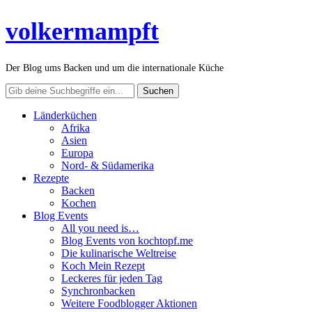
volkermampft
Der Blog ums Backen und um die internationale Küche
Länderküchen
Afrika
Asien
Europa
Nord- & Südamerika
Rezepte
Backen
Kochen
Blog Events
All you need is…
Blog Events von kochtopf.me
Die kulinarische Weltreise
Koch Mein Rezept
Leckeres für jeden Tag
Synchronbacken
Weitere Foodblogger Aktionen