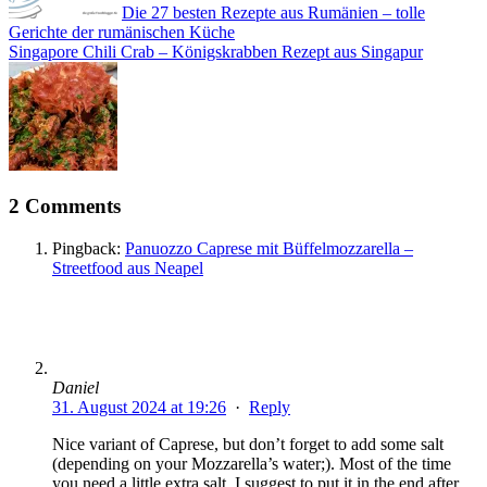
Die 27 besten Rezepte aus Rumänien – tolle
Gerichte der rumänischen Küche
Singapore Chili Crab – Königskrabben Rezept aus Singapur
2 Comments
Pingback:
Panuozzo Caprese mit Büffelmozzarella –
Streetfood aus Neapel
Daniel
31. August 2024 at 19:26
·
Reply
Nice variant of Caprese, but don’t forget to add some salt
(depending on your Mozzarella’s water;). Most of the time
you need a little extra salt. I suggest to put it in the end after