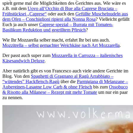
spielt gerne mal die Möglichkeiten des Gerichtes aus. Wie wäre es
z.B. mit dem
Uovo all’Occhio di Bue alla Caprese Bruciata –
Frühstücksei „Caprese“
oder auch den
Gefüllte Muschelnudeln aus
dem Ofen – Conchiglioni ripieni alla Nonna Rosa
? Vielleicht gefällt
Euch ja auch unser
Caprese spezial – Burrata mit Tomaten-
Basilikum Reduktion und gegrilltem Pfirsich
?
Wie Ihr Mozzarella selber macht, erfahrt Ihr bei uns auch.
Mozzitrella – selbst gemachter Weichkäse nach Art Mozzarella
.
Der passt auch super zum
Mozzarella in Carrozza – italienisches
Käsesandwich Deluxe
.
Aber natürlich gibt es von Francesco auch viele andere Gerichte im
Blog. Von den
Spaghetti di Gragnano al Ragù Arrabbiato –
“wütendes” Hackfleisch-Ragù
über die
Parmigiana di Melanzane –
Auberginen-Lasagne Low Carb & ohne Fleisch
bis zum
Ossobuco
& Risotto alla Milanese – Rezept mit mehr Tomate
um nur ein paar
zu nennen.