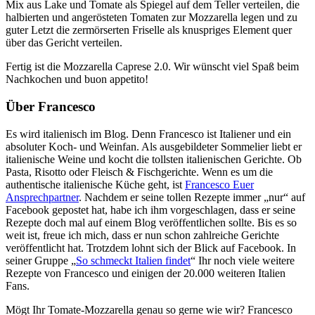
Mix aus Lake und Tomate als Spiegel auf dem Teller verteilen, die
halbierten und angerösteten Tomaten zur Mozzarella legen und zu
guter Letzt die zermörserten Friselle als knuspriges Element quer
über das Gericht verteilen.
Fertig ist die Mozzarella Caprese 2.0. Wir wünscht viel Spaß beim
Nachkochen und buon appetito!
Über Francesco
Es wird italienisch im Blog. Denn Francesco ist Italiener und ein
absoluter Koch- und Weinfan. Als ausgebildeter Sommelier liebt er
italienische Weine und kocht die tollsten italienischen Gerichte. Ob
Pasta, Risotto oder Fleisch & Fischgerichte. Wenn es um die
authentische italienische Küche geht, ist
Francesco Euer
Ansprechpartner
. Nachdem er seine tollen Rezepte immer „nur“ auf
Facebook gepostet hat, habe ich ihm vorgeschlagen, dass er seine
Rezepte doch mal auf einem Blog veröffentlichen sollte. Bis es so
weit ist, freue ich mich, dass er nun schon zahlreiche Gerichte
veröffentlicht hat. Trotzdem lohnt sich der Blick auf Facebook. In
seiner Gruppe „
So schmeckt Italien findet
“ Ihr noch viele weitere
Rezepte von Francesco und einigen der 20.000 weiteren Italien
Fans.
Mögt Ihr Tomate-Mozzarella genau so gerne wie wir? Francesco