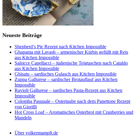
Neueste Beiträge
Shepherd’s Pie Rezept nach Kitchen Impossible
Ghapama mit Lavash – armenischer Kürbis gefüllt mit Reis
aus Kitchen Impossible
Salsicce Capellacci – italienische Teigtaschen nach Cataldo
aus Kitchen Impossible
Ghisatu – sardisches Gulasch aus Kitchen Impossible
Zuppa Gallurese – sardischer Brotauflauf aus Kitchen
Impossible
Ravioli Gallurese – sardisches Pasta-Rezept aus Kitchen
Impossible
Colomba Pasquale – Ostertaube nach dem Panettone Rezept
von Giorilli
Hot Cross Loaf – Aromatisches Osterbrot mit Cranberries und
Mandeln
Über volkermampft.de