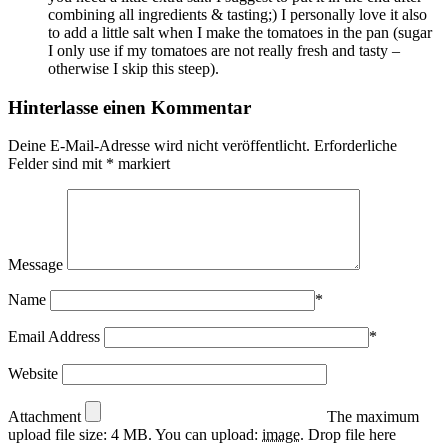
combining all ingredients & tasting;) I personally love it also
to add a little salt when I make the tomatoes in the pan (sugar
I only use if my tomatoes are not really fresh and tasty –
otherwise I skip this steep).
Hinterlasse einen Kommentar
Deine E-Mail-Adresse wird nicht veröffentlicht.
Erforderliche
Felder sind mit
*
markiert
Message
Name
*
Email Address
*
Website
Attachment
The maximum
upload file size: 4 MB.
You can upload:
image
.
Drop file here