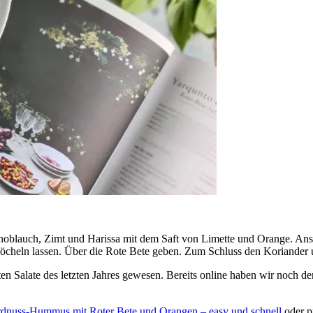
oblauch, Zimt und Harissa mit dem Saft von Limette und Orange. Anschli
cheln lassen. Über die Rote Bete geben. Zum Schluss den Koriander un
ten Salate des letzten Jahres gewesen. Bereits online haben wir noch d
dnuss-Hummus mit Roter Bete und Orangen – easy und schnell
oder p