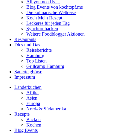
All you need is…
Blog Events von kochtopf.me
Die kulinarische Weltreise
Koch Mein Rezept
Leckeres für jeden Tag
Synchronbacken
Weitere Foodblogger Aktionen
Restaurants
Dies und Das
Reiseberichte
Hamburg
Top Listen
Grillcamp Hamburg
Sauerteigbörse
Impressum
Länderküchen
Afrika
Asien
Europa
Nord- & Südamerika
Rezepte
Backen
Kochen
Blog Events