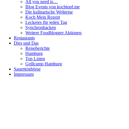
All you need is…
Blog Events von kochtopf.me
Die kulinarische Weltreise
Koch Mein Rezept
Leckeres für jeden Tag
Synchronbacken
Weitere Foodblogger Aktionen
Restaurants
Dies und Das
Reiseberichte
Hamburg
Top Listen
Grillcamp Hamburg
Sauerteigbörse
Impressum