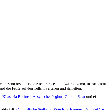
eßend röstet ihr die Kichererbsen in etwas Olivenöl, bis sie leicht
d die Feige auf den Tellern verteilen und genießen.
en
Khase da Bosine – Assyrischer Joghurt-Gurken-Salat
und ein
robiert die
Orientalische Stulle mit Rote Bete Hummus, Ziegenkäse