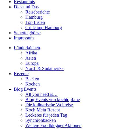
Restaurants
Dies und Das
Reiseberichte
Hamburg
Top Listen
Grillcamp Hamburg
Sauerteigbörse
Impressum
Länderküchen
Afrika
Asien
Europa
Nord- & Südamerika
Rezepte
Backen
Kochen
Blog Events
All you need is…
Blog Events von kochtopf.me
Die kulinarische Weltreise
Koch Mein Rezept
Leckeres für jeden Tag
Synchronbacken
Weitere Foodblogger Aktionen