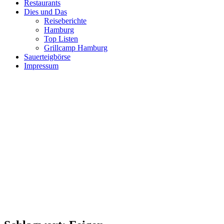
Restaurants
Dies und Das
Reiseberichte
Hamburg
Top Listen
Grillcamp Hamburg
Sauerteigbörse
Impressum