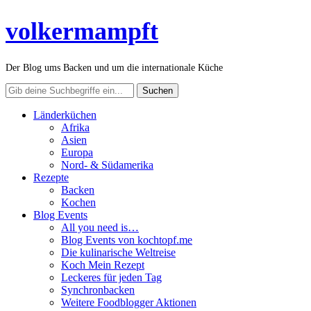
volkermampft
Der Blog ums Backen und um die internationale Küche
Länderküchen
Afrika
Asien
Europa
Nord- & Südamerika
Rezepte
Backen
Kochen
Blog Events
All you need is…
Blog Events von kochtopf.me
Die kulinarische Weltreise
Koch Mein Rezept
Leckeres für jeden Tag
Synchronbacken
Weitere Foodblogger Aktionen