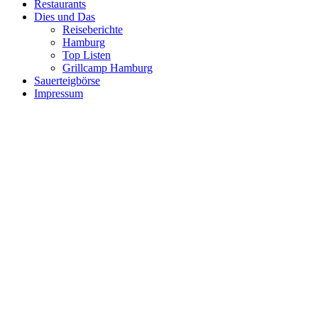
Restaurants
Dies und Das
Reiseberichte
Hamburg
Top Listen
Grillcamp Hamburg
Sauerteigbörse
Impressum