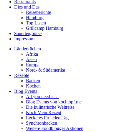
Restaurants
Dies und Das
Reiseberichte
Hamburg
Top Listen
Grillcamp Hamburg
Sauerteigbörse
Impressum
Länderküchen
Afrika
Asien
Europa
Nord- & Südamerika
Rezepte
Backen
Kochen
Blog Events
All you need is…
Blog Events von kochtopf.me
Die kulinarische Weltreise
Koch Mein Rezept
Leckeres für jeden Tag
Synchronbacken
Weitere Foodblogger Aktionen