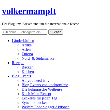
volkermampft
Der Blog ums Backen und um die internationale Küche
Länderküchen
Afrika
Asien
Europa
Nord- & Südamerika
Rezepte
Backen
Kochen
Blog Events
All you need is…
Blog Events von kochtopf.me
Die kulinarische Weltreise
Koch Mein Rezept
Leckeres für jeden Tag
Synchronbacken
Weitere Foodblogger Aktionen