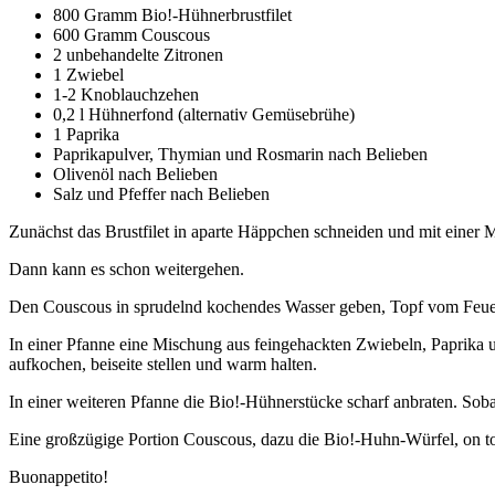
800 Gramm Bio!-Hühnerbrustfilet
600 Gramm Couscous
2 unbehandelte Zitronen
1 Zwiebel
1-2 Knoblauchzehen
0,2 l Hühnerfond (alternativ Gemüsebrühe)
1 Paprika
Paprikapulver, Thymian und Rosmarin nach Belieben
Olivenöl nach Belieben
Salz und Pfeffer nach Belieben
Zunächst das Brustfilet in aparte Häppchen schneiden und mit einer 
Dann kann es schon weitergehen.
Den Couscous in sprudelnd kochendes Wasser geben, Topf vom Feuer n
In einer Pfanne eine Mischung aus feingehackten Zwiebeln, Paprika
aufkochen, beiseite stellen und warm halten.
In einer weiteren Pfanne die Bio!-Hühnerstücke scharf anbraten. Soba
Eine großzügige Portion Couscous, dazu die Bio!-Huhn-Würfel, on to
Buonappetito!