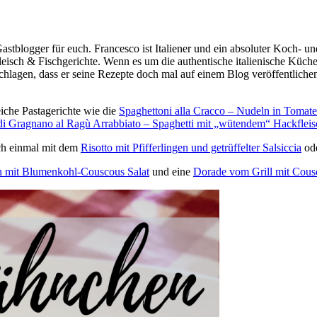
astblogger für euch. Francesco ist Italiener und ein absoluter Koch- un
Fleisch & Fischgerichte. Wenn es um die authentische italienische Küche
agen, dass er seine Rezepte doch mal auf einem Blog veröffentlichen so
eiche Pastagerichte wie die
Spaghettoni alla Cracco – Nudeln in Tomat
 di Gragnano al Ragù Arrabbiato – Spaghetti mit „wütendem“ Hackflei
och einmal mit dem
Risotto mit Pfifferlingen und getrüffelter Salsiccia
od
en mit Blumenkohl-Couscous Salat
und eine
Dorade vom Grill mit Cous