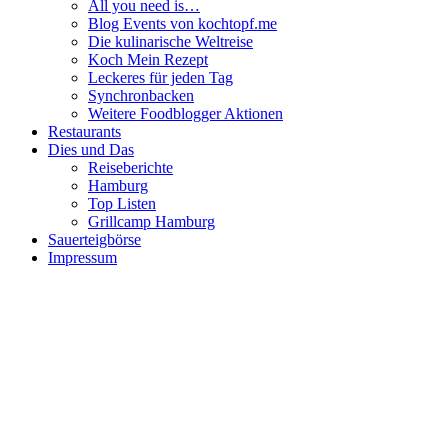
All you need is…
Blog Events von kochtopf.me
Die kulinarische Weltreise
Koch Mein Rezept
Leckeres für jeden Tag
Synchronbacken
Weitere Foodblogger Aktionen
Restaurants
Dies und Das
Reiseberichte
Hamburg
Top Listen
Grillcamp Hamburg
Sauerteigbörse
Impressum