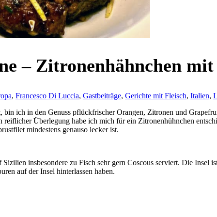
one – Zitronenhähnchen mi
ropa
,
Francesco Di Luccia
,
Gastbeiträge
,
Gerichte mit Fleisch
,
Italien
,
L
ut, bin ich in den Genuss pflückfrischer Orangen, Zitronen und Grapef
h reiflicher Überlegung habe ich mich für ein Zitronenhühnchen entschi
rustfilet mindestens genauso lecker ist.
uf Sizilien insbesondere zu Fisch sehr gern Coscous serviert. Die Insel 
uren auf der Insel hinterlassen haben.