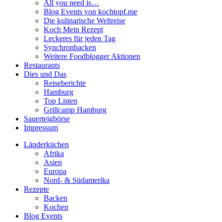
All you need is…
Blog Events von kochtopf.me
Die kulinarische Weltreise
Koch Mein Rezept
Leckeres für jeden Tag
Synchronbacken
Weitere Foodblogger Aktionen
Restaurants
Dies und Das
Reiseberichte
Hamburg
Top Listen
Grillcamp Hamburg
Sauerteigbörse
Impressum
Länderküchen
Afrika
Asien
Europa
Nord- & Südamerika
Rezepte
Backen
Kochen
Blog Events