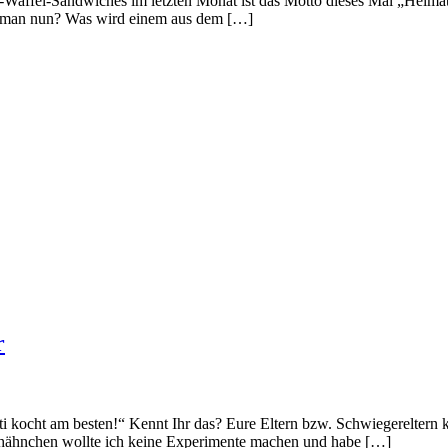
affel-Sandwiches im letzten Monat ist das Motto dieses Mal „Heimatkü
t man nun? Was wird einem aus dem […]
r
i kocht am besten!“ Kennt Ihr das? Eure Eltern bzw. Schwiegereltern k
rhähnchen wollte ich keine Experimente machen und habe […]