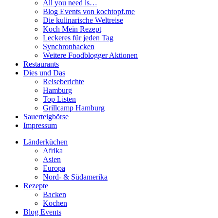
All you need is…
Blog Events von kochtopf.me
Die kulinarische Weltreise
Koch Mein Rezept
Leckeres für jeden Tag
Synchronbacken
Weitere Foodblogger Aktionen
Restaurants
Dies und Das
Reiseberichte
Hamburg
Top Listen
Grillcamp Hamburg
Sauerteigbörse
Impressum
Länderküchen
Afrika
Asien
Europa
Nord- & Südamerika
Rezepte
Backen
Kochen
Blog Events