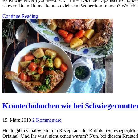
Es ist wieder „All you need is…“ Time. Nach den Spanische Chorizo-W
schwer. Denn Heimat kann so viel sein. Woher kommt man? Wo leb
Continue Reading
Kräuterhähnchen wie bei Schwiegermutte
15. März 2019
2 Kommentare
Heute gibt es mal wieder ein Rezept aus der Rubrik „(Schwieger)Mutt
Original. Und Ihr wisst nicht genau warum? Nun, bei diesem Kräute