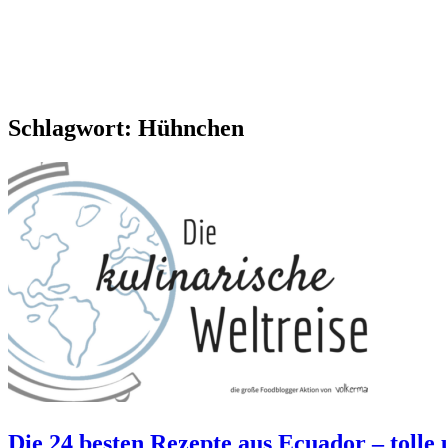
Schlagwort:
Hühnchen
Die 24 besten Rezepte aus Ecuador – tolle