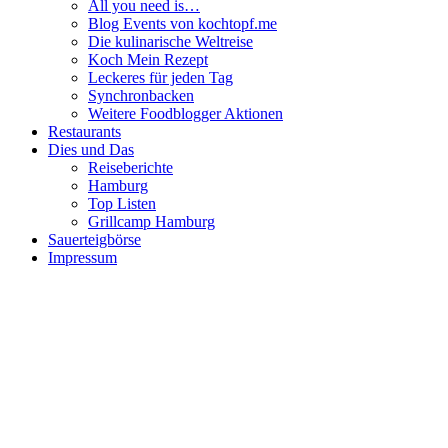
All you need is…
Blog Events von kochtopf.me
Die kulinarische Weltreise
Koch Mein Rezept
Leckeres für jeden Tag
Synchronbacken
Weitere Foodblogger Aktionen
Restaurants
Dies und Das
Reiseberichte
Hamburg
Top Listen
Grillcamp Hamburg
Sauerteigbörse
Impressum