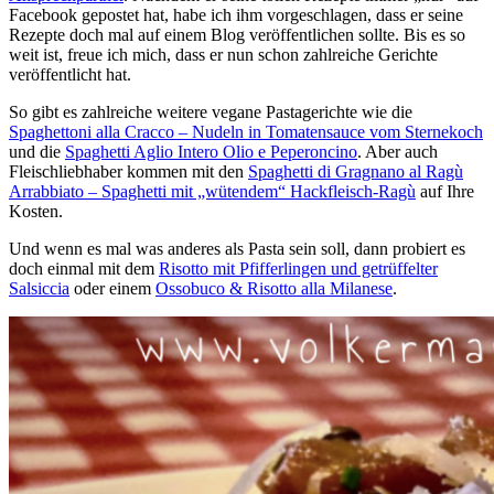
Facebook gepostet hat, habe ich ihm vorgeschlagen, dass er seine
Rezepte doch mal auf einem Blog veröffentlichen sollte. Bis es so
weit ist, freue ich mich, dass er nun schon zahlreiche Gerichte
veröffentlicht hat.
So gibt es zahlreiche weitere vegane Pastagerichte wie die
Spaghettoni alla Cracco – Nudeln in Tomatensauce vom Sternekoch
und die
Spaghetti Aglio Intero Olio e Peperoncino
. Aber auch
Fleischliebhaber kommen mit den
Spaghetti di Gragnano al Ragù
Arrabbiato – Spaghetti mit „wütendem“ Hackfleisch-Ragù
auf Ihre
Kosten.
Und wenn es mal was anderes als Pasta sein soll, dann probiert es
doch einmal mit dem
Risotto mit Pfifferlingen und getrüffelter
Salsiccia
oder einem
Ossobuco & Risotto alla Milanese
.