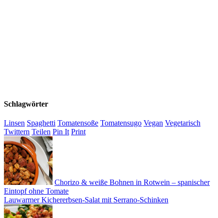
Schlagwörter
Linsen
Spaghetti
Tomatensoße
Tomatensugo
Vegan
Vegetarisch
Twittern
Teilen
Pin It
Print
Chorizo & weiße Bohnen in Rotwein – spanischer
Eintopf ohne Tomate
Lauwarmer Kichererbsen-Salat mit Serrano-Schinken