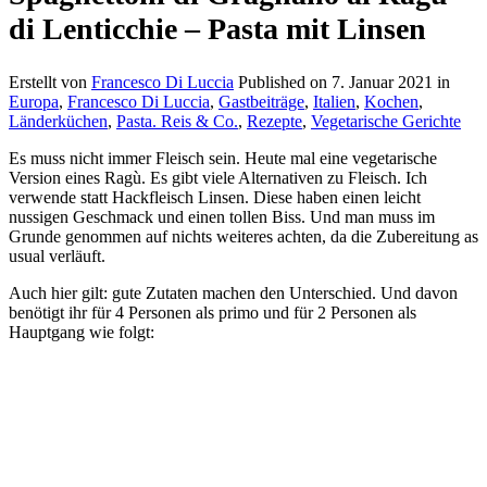
di Lenticchie – Pasta mit Linsen
Erstellt von
Francesco Di Luccia
Published on
7. Januar 2021
in
Europa
,
Francesco Di Luccia
,
Gastbeiträge
,
Italien
,
Kochen
,
Länderküchen
,
Pasta. Reis & Co.
,
Rezepte
,
Vegetarische Gerichte
Es muss nicht immer Fleisch sein. Heute mal eine vegetarische
Version eines Ragù. Es gibt viele Alternativen zu Fleisch. Ich
verwende statt Hackfleisch Linsen. Diese haben einen leicht
nussigen Geschmack und einen tollen Biss. Und man muss im
Grunde genommen auf nichts weiteres achten, da die Zubereitung as
usual verläuft.
Auch hier gilt: gute Zutaten machen den Unterschied. Und davon
benötigt ihr für 4 Personen als primo und für 2 Personen als
Hauptgang wie folgt: