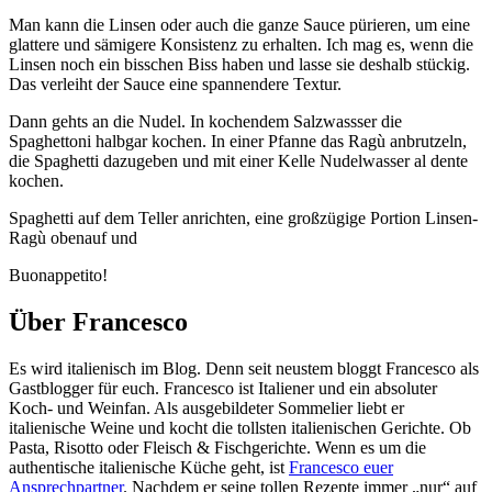
Man kann die Linsen oder auch die ganze Sauce pürieren, um eine
glattere und sämigere Konsistenz zu erhalten. Ich mag es, wenn die
Linsen noch ein bisschen Biss haben und lasse sie deshalb stückig.
Das verleiht der Sauce eine spannendere Textur.
Dann gehts an die Nudel. In kochendem Salzwassser die
Spaghettoni halbgar kochen. In einer Pfanne das Ragù anbrutzeln,
die Spaghetti dazugeben und mit einer Kelle Nudelwasser al dente
kochen.
Spaghetti auf dem Teller anrichten, eine großzügige Portion Linsen-
Ragù obenauf und
Buonappetito!
Über Francesco
Es wird italienisch im Blog. Denn seit neustem bloggt Francesco als
Gastblogger für euch. Francesco ist Italiener und ein absoluter
Koch- und Weinfan. Als ausgebildeter Sommelier liebt er
italienische Weine und kocht die tollsten italienischen Gerichte. Ob
Pasta, Risotto oder Fleisch & Fischgerichte. Wenn es um die
authentische italienische Küche geht, ist
Francesco euer
Ansprechpartner
. Nachdem er seine tollen Rezepte immer „nur“ auf