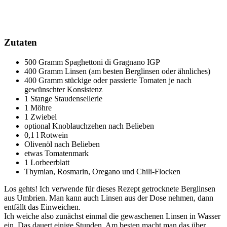
Zutaten
500 Gramm Spaghettoni di Gragnano IGP
400 Gramm Linsen (am besten Berglinsen oder ähnliches)
400 Gramm stückige oder passierte Tomaten je nach
gewünschter Konsistenz
1 Stange Staudensellerie
1 Möhre
1 Zwiebel
optional Knoblauchzehen nach Belieben
0,1 l Rotwein
Olivenöl nach Belieben
etwas Tomatenmark
1 Lorbeerblatt
Thymian, Rosmarin, Oregano und Chili-Flocken
Los gehts! Ich verwende für dieses Rezept getrocknete Berglinsen
aus Umbrien. Man kann auch Linsen aus der Dose nehmen, dann
entfällt das Einweichen.
Ich weiche also zunächst einmal die gewaschenen Linsen in Wasser
ein. Das dauert einige Stunden. Am besten macht man das über