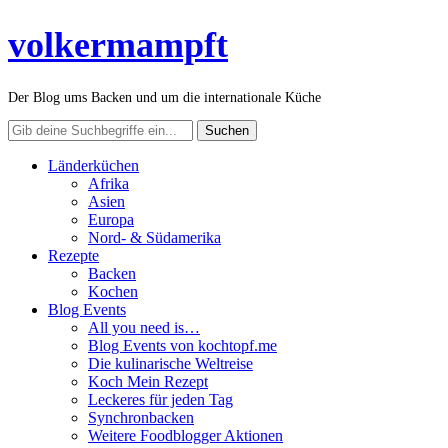
volkermampft
Der Blog ums Backen und um die internationale Küche
Länderküchen
Afrika
Asien
Europa
Nord- & Südamerika
Rezepte
Backen
Kochen
Blog Events
All you need is…
Blog Events von kochtopf.me
Die kulinarische Weltreise
Koch Mein Rezept
Leckeres für jeden Tag
Synchronbacken
Weitere Foodblogger Aktionen