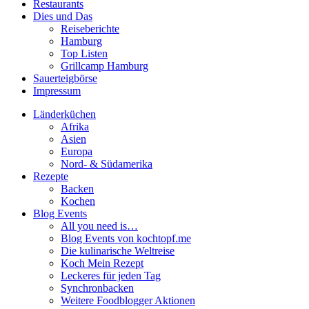
Restaurants
Dies und Das
Reiseberichte
Hamburg
Top Listen
Grillcamp Hamburg
Sauerteigbörse
Impressum
Länderküchen
Afrika
Asien
Europa
Nord- & Südamerika
Rezepte
Backen
Kochen
Blog Events
All you need is…
Blog Events von kochtopf.me
Die kulinarische Weltreise
Koch Mein Rezept
Leckeres für jeden Tag
Synchronbacken
Weitere Foodblogger Aktionen