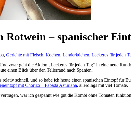
 Rotwein – spanischer Ein
pa
,
Gerichte mit Fleisch
,
Kochen
,
Länderküchen
,
Leckeres für jeden T
 Und zwar geht die Aktion „Leckeres für jeden Tag“ in eine neue Rund
ute einen Blick über den Tellerrand nach Spanien.
relativ schnell, und so habe ich heute einen spanischen Eintopf für E
neintopf mit Chorizo – Fabada Asturiana
, allerdings mit viel Tomate.
vertragen, war ich gespannt wie gut die Kombi ohne Tomaten funktionie