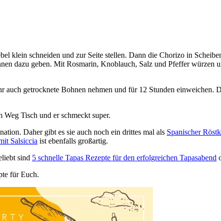
bel klein schneiden und zur Seite stellen. Dann die Chorizo in Scheib
nen dazu geben. Mit Rosmarin, Knoblauch, Salz und Pfeffer würzen u
 auch getrocknete Bohnen nehmen und für 12 Stunden einweichen. Die
em Weg Tisch und er schmeckt super.
tion. Daher gibt es sie auch noch ein drittes mal als
Spanischer Röstk
mit Salsiccia
ist ebenfalls großartig.
liebt sind
5 schnelle Tapas Rezepte für den erfolgreichen Tapasabend
o
pte für Euch.