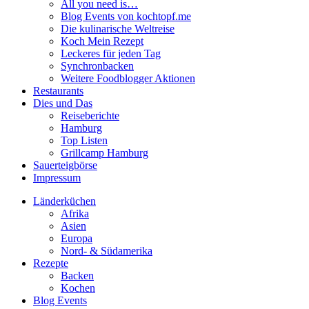
All you need is…
Blog Events von kochtopf.me
Die kulinarische Weltreise
Koch Mein Rezept
Leckeres für jeden Tag
Synchronbacken
Weitere Foodblogger Aktionen
Restaurants
Dies und Das
Reiseberichte
Hamburg
Top Listen
Grillcamp Hamburg
Sauerteigbörse
Impressum
Länderküchen
Afrika
Asien
Europa
Nord- & Südamerika
Rezepte
Backen
Kochen
Blog Events