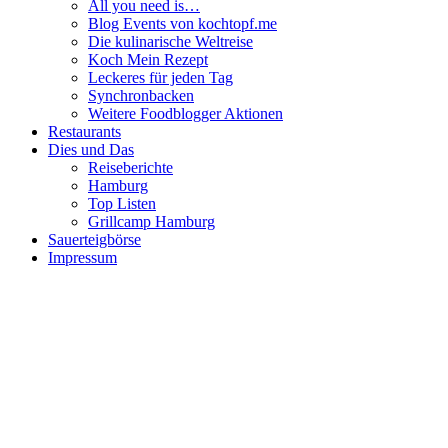
All you need is…
Blog Events von kochtopf.me
Die kulinarische Weltreise
Koch Mein Rezept
Leckeres für jeden Tag
Synchronbacken
Weitere Foodblogger Aktionen
Restaurants
Dies und Das
Reiseberichte
Hamburg
Top Listen
Grillcamp Hamburg
Sauerteigbörse
Impressum