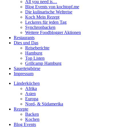
All you need is…
Blog Events von kochtopf.me
Die kulinarische Weltreise
Koch Mein Rezept
Leckeres für jeden Tag
Synchronbacken
Weitere Foodblogger Aktionen
Restaurants
Dies und Das
Reiseberichte
Hamburg
Top Listen
Grillcamp Hamburg
Sauerteigbörse
Impressum
Länderküchen
Afrika
Asien
Europa
Nord- & Südamerika
Rezepte
Backen
Kochen
Blog Events