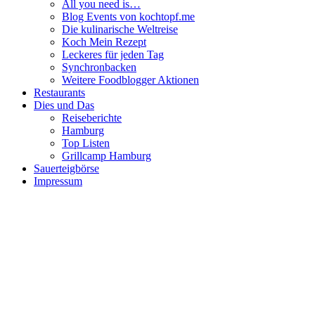
All you need is…
Blog Events von kochtopf.me
Die kulinarische Weltreise
Koch Mein Rezept
Leckeres für jeden Tag
Synchronbacken
Weitere Foodblogger Aktionen
Restaurants
Dies und Das
Reiseberichte
Hamburg
Top Listen
Grillcamp Hamburg
Sauerteigbörse
Impressum