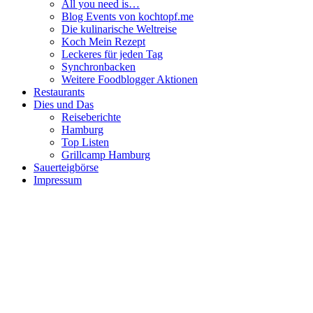
All you need is…
Blog Events von kochtopf.me
Die kulinarische Weltreise
Koch Mein Rezept
Leckeres für jeden Tag
Synchronbacken
Weitere Foodblogger Aktionen
Restaurants
Dies und Das
Reiseberichte
Hamburg
Top Listen
Grillcamp Hamburg
Sauerteigbörse
Impressum