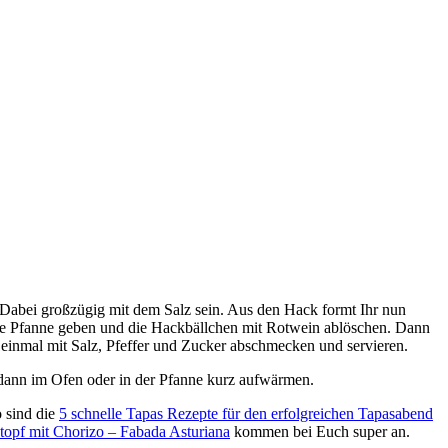
 Dabei großzügig mit dem Salz sein. Aus den Hack formt Ihr nun
 die Pfanne geben und die Hackbällchen mit Rotwein ablöschen. Dann
 einmal mit Salz, Pfeffer und Zucker abschmecken und servieren.
s dann im Ofen oder in der Pfanne kurz aufwärmen.
o sind die
5 schnelle Tapas Rezepte für den erfolgreichen Tapasabend
topf mit Chorizo – Fabada Asturiana
kommen bei Euch super an.