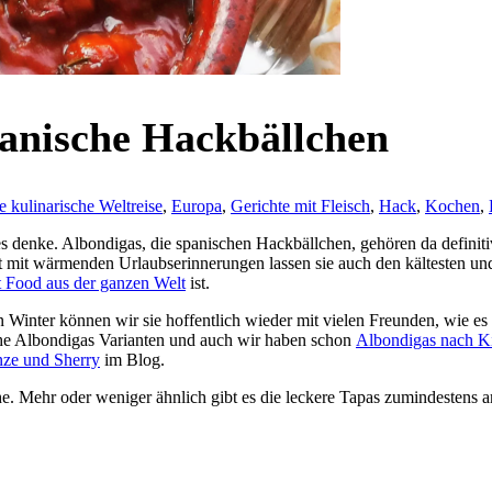
panische Hackbällchen
e kulinarische Weltreise
,
Europa
,
Gerichte mit Fleisch
,
Hack
,
Kochen
,
stes denke. Albondigas, die spanischen Hackbällchen, gehören da defini
rt mit wärmenden Urlaubserinnerungen lassen sie auch den kältesten und
 Food aus der ganzen Welt
ist.
 Winter können wir sie hoffentlich wieder mit vielen Freunden, wie es 
che Albondigas Varianten und auch wir haben schon
Albondigas nach Ki
nze und Sherry
im Blog.
e. Mehr oder weniger ähnlich gibt es die leckere Tapas zumindestens 