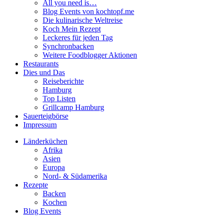
All you need is…
Blog Events von kochtopf.me
Die kulinarische Weltreise
Koch Mein Rezept
Leckeres für jeden Tag
Synchronbacken
Weitere Foodblogger Aktionen
Restaurants
Dies und Das
Reiseberichte
Hamburg
Top Listen
Grillcamp Hamburg
Sauerteigbörse
Impressum
Länderküchen
Afrika
Asien
Europa
Nord- & Südamerika
Rezepte
Backen
Kochen
Blog Events