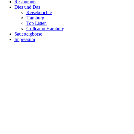
Restaurants
Dies und Das
Reiseberichte
Hamburg
Top Listen
Grillcamp Hamburg
Sauerteigbörse
Impressum