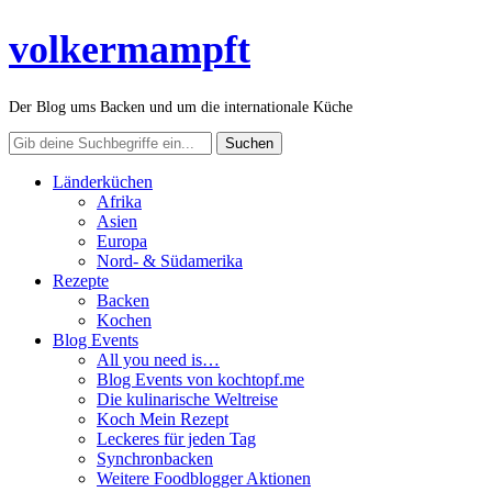
volkermampft
Der Blog ums Backen und um die internationale Küche
Länderküchen
Afrika
Asien
Europa
Nord- & Südamerika
Rezepte
Backen
Kochen
Blog Events
All you need is…
Blog Events von kochtopf.me
Die kulinarische Weltreise
Koch Mein Rezept
Leckeres für jeden Tag
Synchronbacken
Weitere Foodblogger Aktionen