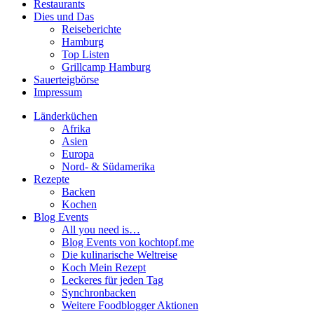
Restaurants
Dies und Das
Reiseberichte
Hamburg
Top Listen
Grillcamp Hamburg
Sauerteigbörse
Impressum
Länderküchen
Afrika
Asien
Europa
Nord- & Südamerika
Rezepte
Backen
Kochen
Blog Events
All you need is…
Blog Events von kochtopf.me
Die kulinarische Weltreise
Koch Mein Rezept
Leckeres für jeden Tag
Synchronbacken
Weitere Foodblogger Aktionen