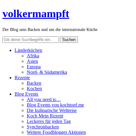
volkermampft
Der Blog ums Backen und um die internationale Küche
Länderküchen
Afrika
Asien
Europa
Nord- & Südamerika
Rezepte
Backen
Kochen
Blog Events
All you need is…
Blog Events von kochtopf.me
Die kulinarische Weltreise
Koch Mein Rezept
Leckeres für jeden Tag
Synchronbacken
Weitere Foodblogger Aktionen