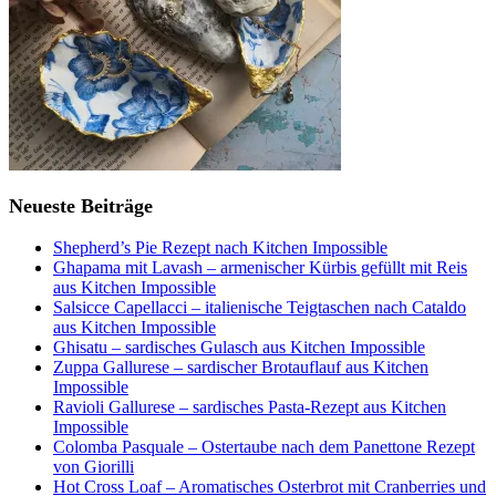
Neueste Beiträge
Shepherd’s Pie Rezept nach Kitchen Impossible
Ghapama mit Lavash – armenischer Kürbis gefüllt mit Reis
aus Kitchen Impossible
Salsicce Capellacci – italienische Teigtaschen nach Cataldo
aus Kitchen Impossible
Ghisatu – sardisches Gulasch aus Kitchen Impossible
Zuppa Gallurese – sardischer Brotauflauf aus Kitchen
Impossible
Ravioli Gallurese – sardisches Pasta-Rezept aus Kitchen
Impossible
Colomba Pasquale – Ostertaube nach dem Panettone Rezept
von Giorilli
Hot Cross Loaf – Aromatisches Osterbrot mit Cranberries und