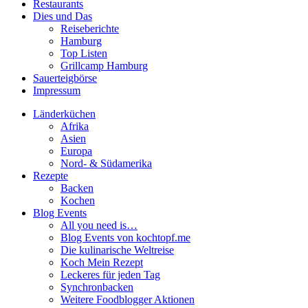
Restaurants
Dies und Das
Reiseberichte
Hamburg
Top Listen
Grillcamp Hamburg
Sauerteigbörse
Impressum
Länderküchen
Afrika
Asien
Europa
Nord- & Südamerika
Rezepte
Backen
Kochen
Blog Events
All you need is…
Blog Events von kochtopf.me
Die kulinarische Weltreise
Koch Mein Rezept
Leckeres für jeden Tag
Synchronbacken
Weitere Foodblogger Aktionen