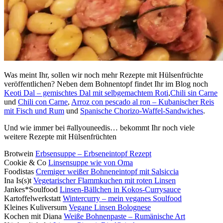
Was meint Ihr, sollen wir noch mehr Rezepte mit Hülsenfrüchte
veröffentlichen? Neben dem Bohnentopf findet Ihr im Blog noch
Keoti Dal – gemischtes Dal mit selbgemachtem Roti
,
Chili sin Carne
und
Chili con Carne
,
Arroz con pescado al ron – Kubanischer Reis
mit Fisch und Rum
und
Spanische Chorizo-Waffel-Sandwiches
.
Und wie immer bei #allyouneedis… bekommt Ihr noch viele
weitere Rezepte mit Hülsenfrüchten
Brotwein
Erbsensuppe – Erbseneintopf Rezept
Cookie & Co
Linsensuppe wie von Oma
Foodistas
Cremiger weißer Bohneneintopf mit Salsiccia
Ina Is(s)t
Vegetarischer Flammkuchen mit roten Linsen
Jankes*Soulfood
Linsen-Bällchen in Kokos-Currysauce
Kartoffelwerkstatt
Wintercurry – mein veganes Soulfood
Kleines Kuliversum
Vegane Linsen Bolognese
Kochen mit Diana
Weiße Bohnenpaste – Rumänische Art