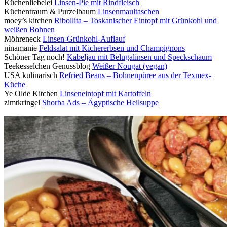
Küchenliebelei
Linsen-Pie mit Rindfleisch
Küchentraum & Purzelbaum
Linsenmaultaschen
moey’s kitchen
Ribollita – Toskanischer Eintopf mit Grünkohl und
weißen Bohnen
Möhreneck
Linsen-Grünkohl-Auflauf
ninamanie
Feldsalat mit Kichererbsen und Champignons
Schöner Tag noch!
Kabeljau mit Belugalinsen und Speckschaum
Teekesselchen Genussblog
Weißer Nougat (vegan)
USA kulinarisch
Refried Beans – Bohnenpüree aus der Texmex-
Küche
Ye Olde Kitchen
Linseneintopf mit Kartoffeln
zimtkringel
Shorba Ads – Ägyptische Heilsuppe