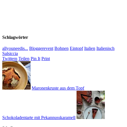
Schlagwörter
allyouneedis...
Bloggerevent
Bohnen
Eintopf
Italien
Italienisch
Salsiccia
Twittern
Teilen
Pin It
Print
Maronenkruste aus dem Topf
Schokoladentarte mit Pekannusskaramell