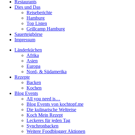
Restaurants
Dies und Das
Reiseberichte
Hamburg
Top Listen
Grillcamp Hamburg
Sauerteigbörse
Impressum
Länderküchen
Afrika
Asien
Europa
Nord- & Südamerika
Rezepte
Backen
Kochen
Blog Events
All you need is…
Blog Events von kochtopf.me
Die kulinarische Weltreise
Koch Mein Rezept
Leckeres für jeden Tag
Synchronbacken
Weitere Foodblogger Aktionen