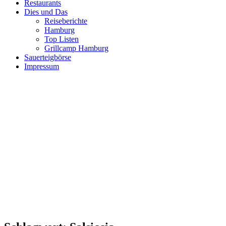
Restaurants
Dies und Das
Reiseberichte
Hamburg
Top Listen
Grillcamp Hamburg
Sauerteigbörse
Impressum