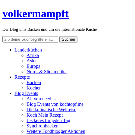
volkermampft
Der Blog ums Backen und um die internationale Küche
Länderküchen
Afrika
Asien
Europa
Nord- & Südamerika
Rezepte
Backen
Kochen
Blog Events
All you need is…
Blog Events von kochtopf.me
Die kulinarische Weltreise
Koch Mein Rezept
Leckeres für jeden Tag
Synchronbacken
Weitere Foodblogger Aktionen