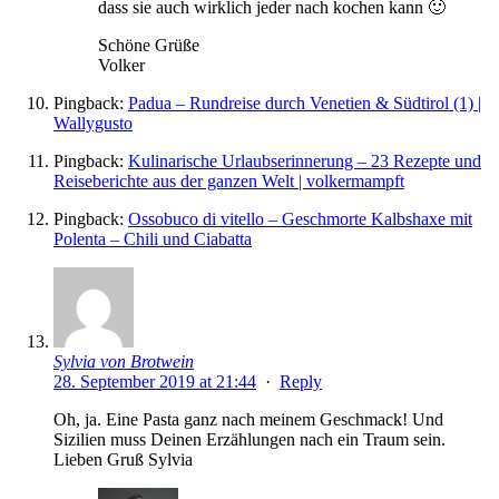
dass sie auch wirklich jeder nach kochen kann 🙂
Schöne Grüße
Volker
Pingback:
Padua – Rundreise durch Venetien & Südtirol (1) |
Wallygusto
Pingback:
Kulinarische Urlaubserinnerung – 23 Rezepte und
Reiseberichte aus der ganzen Welt | volkermampft
Pingback:
Ossobuco di vitello – Geschmorte Kalbshaxe mit
Polenta – Chili und Ciabatta
Sylvia von Brotwein
28. September 2019 at 21:44
·
Reply
Oh, ja. Eine Pasta ganz nach meinem Geschmack! Und
Sizilien muss Deinen Erzählungen nach ein Traum sein.
Lieben Gruß Sylvia