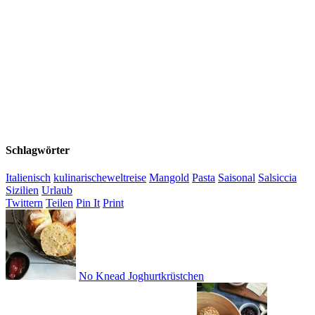
Schlagwörter
Italienisch
kulinarischeweltreise
Mangold
Pasta
Saisonal
Salsiccia
Sizilien
Urlaub
Twittern
Teilen
Pin It
Print
No Knead Joghurtkrüstchen