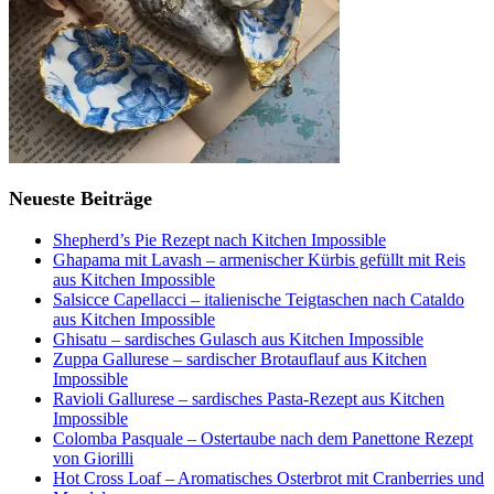
Neueste Beiträge
Shepherd’s Pie Rezept nach Kitchen Impossible
Ghapama mit Lavash – armenischer Kürbis gefüllt mit Reis
aus Kitchen Impossible
Salsicce Capellacci – italienische Teigtaschen nach Cataldo
aus Kitchen Impossible
Ghisatu – sardisches Gulasch aus Kitchen Impossible
Zuppa Gallurese – sardischer Brotauflauf aus Kitchen
Impossible
Ravioli Gallurese – sardisches Pasta-Rezept aus Kitchen
Impossible
Colomba Pasquale – Ostertaube nach dem Panettone Rezept
von Giorilli
Hot Cross Loaf – Aromatisches Osterbrot mit Cranberries und