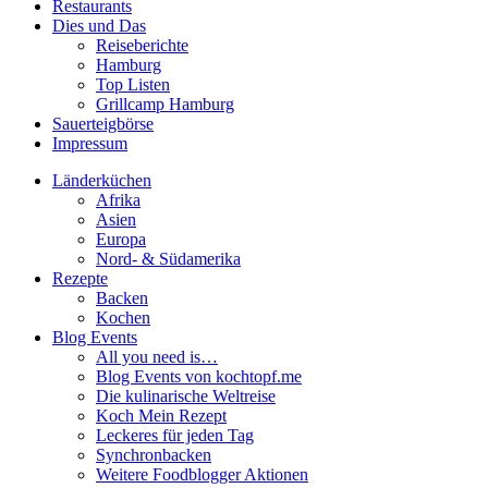
Restaurants
Dies und Das
Reiseberichte
Hamburg
Top Listen
Grillcamp Hamburg
Sauerteigbörse
Impressum
Länderküchen
Afrika
Asien
Europa
Nord- & Südamerika
Rezepte
Backen
Kochen
Blog Events
All you need is…
Blog Events von kochtopf.me
Die kulinarische Weltreise
Koch Mein Rezept
Leckeres für jeden Tag
Synchronbacken
Weitere Foodblogger Aktionen