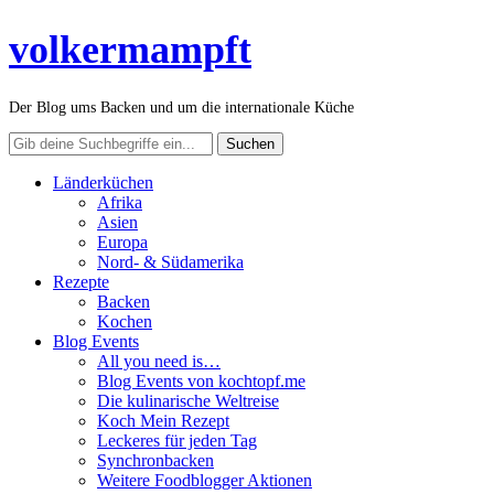
volkermampft
Der Blog ums Backen und um die internationale Küche
Länderküchen
Afrika
Asien
Europa
Nord- & Südamerika
Rezepte
Backen
Kochen
Blog Events
All you need is…
Blog Events von kochtopf.me
Die kulinarische Weltreise
Koch Mein Rezept
Leckeres für jeden Tag
Synchronbacken
Weitere Foodblogger Aktionen