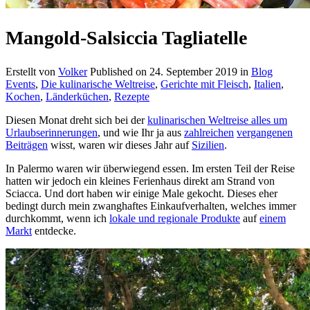
Mangold-Salsiccia Tagliatelle
Erstellt von
Volker
Published on
24. September 2019
in
Blog
Events
,
Die kulinarische Weltreise
,
Gerichte mit Fleisch
,
Italien
,
Kochen
,
Länderküchen
,
Rezepte
Diesen Monat dreht sich bei der
kulinarischen Weltreise alles um
Urlaubserinnerungen
, und wie Ihr ja aus
zahlreichen
vergangenen
Beiträgen
wisst, waren wir dieses Jahr auf
Sizilien
.
In Palermo waren wir überwiegend essen. Im ersten Teil der Reise
hatten wir jedoch ein kleines Ferienhaus direkt am Strand von
Sciacca. Und dort haben wir einige Male gekocht. Dieses eher
bedingt durch mein zwanghaftes Einkaufverhalten, welches immer
durchkommt, wenn ich
lokale und regionale Produkte
auf
einem
Markt
entdecke.