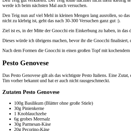
Den Teig gut verkneten. Der Teig sollte nachher nicht mehr klebrig s
werde ich beim nächsten Mal auch versuchen.
Den Teig nun auf viel Mehl in kleinen Mengen lang ausrollen, so d
nicht zu klebrig ist, geht das nach 30-300 Versuchen ganz gut :).
Ziel ist es, in der Mitte der Gnocchi ein Einkerbung zu haben, in das 
Dieses würde ich übrigens machen, bevor ihr die Gnocchi finalisiert, 
Nach dem Formen die Gnocchi in einen großen Topf mit kochendem S
Pesto Genovese
Das Pesto Genovese gilt als das wichtigste Pesto Italiens. Eine Zut
Tim vorher bekannt und hat er auch nicht rausgeschmeckt.
Zutaten Pesto Genovese
100g Basilikum (Blätter ohne große Stiele)
30g Pinienkerne
1 Knoblauchzehe
6g grobes Meersalz
30g Parmesan-Käse
20g Pecorino-Käse