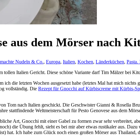
se aus dem Mörser nach Kit
gemachte Nudeln & Co.
,
Europa
,
Italien
,
Kochen
,
Länderküchen
,
Pasta.
em tollen Italien Gericht. Diese schöne Variante darf Tim Mälzer bei Ki
 ich die letzten Wochen ausgesetzt habe (letztes Mal hat mich nichts g
og vollständig. Die
Rezept für Gnocchi auf Kürbiscreme mit Kürbis-Sp
von Tom nach Italien geschickt. Die Geschwister Gianni & Rosella Bru
2 Jahre stattfindende Weltmeisterschaft für Pesto Genovese aus dem Mörs
übliche Art, Gnocchi mit einer Gabel zu formen zwar sehr verbreitet, 
och) die Übung fehlt, sieht es bei mir aber etwas rustikaler aus. Dazu
t) hat. Ich habe zum Glück noch einen großen Mörser aus Thailand, der