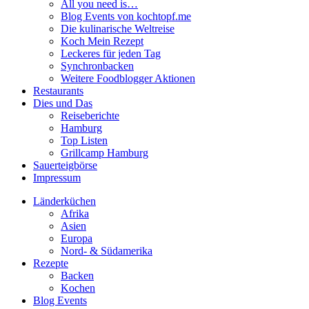
All you need is…
Blog Events von kochtopf.me
Die kulinarische Weltreise
Koch Mein Rezept
Leckeres für jeden Tag
Synchronbacken
Weitere Foodblogger Aktionen
Restaurants
Dies und Das
Reiseberichte
Hamburg
Top Listen
Grillcamp Hamburg
Sauerteigbörse
Impressum
Länderküchen
Afrika
Asien
Europa
Nord- & Südamerika
Rezepte
Backen
Kochen
Blog Events