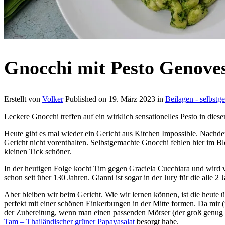
Gnocchi mit Pesto Genove
Erstellt von
Volker
Published on
19. März 2023
in
Beilagen - selbst
Leckere Gnocchi treffen auf ein wirklich sensationelles Pesto in dies
Heute gibt es mal wieder ein Gericht aus Kitchen Impossible. Nachdem
Gericht nicht vorenthalten. Selbstgemachte Gnocchi fehlen hier im Bl
kleinen Tick schöner.
In der heutigen Folge kocht Tim gegen Graciela Cucchiara und wird 
schon seit über 130 Jahren. Gianni ist sogar in der Jury für die alle 
Aber bleiben wir beim Gericht. Wie wir lernen können, ist die heute 
perfekt mit einer schönen Einkerbungen in der Mitte formen. Da mir (n
der Zubereitung, wenn man einen passenden Mörser (der groß genug is
Tam – Thailändischer grüner Papayasalat
besorgt habe.