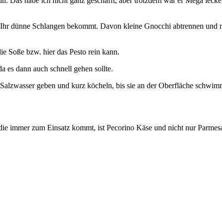
ein. Das habe ich nicht ganz geschafft, aber trotzdem war er Mega lecke
as Ihr dünne Schlangen bekommt. Davon kleine Gnocchi abtrennen und
die Soße bzw. hier das Pesto rein kann.
da es dann auch schnell gehen sollte.
alzwasser geben und kurz köcheln, bis sie an der Oberfläche schwi
at, die immer zum Einsatz kommt, ist Pecorino Käse und nicht nur Parm