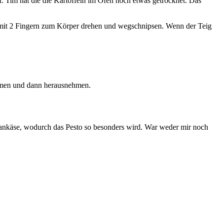
r. Tim hat die die Kartoffeln im Ofen noch etwas getrocknet. Das
 mit 2 Fingern zum Körper drehen und wegschnipsen. Wenn der Teig
mmen und dann herausnehmen.
esankäse, wodurch das Pesto so besonders wird. War weder mir noch