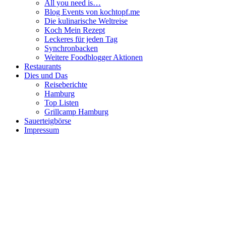
All you need is…
Blog Events von kochtopf.me
Die kulinarische Weltreise
Koch Mein Rezept
Leckeres für jeden Tag
Synchronbacken
Weitere Foodblogger Aktionen
Restaurants
Dies und Das
Reiseberichte
Hamburg
Top Listen
Grillcamp Hamburg
Sauerteigbörse
Impressum