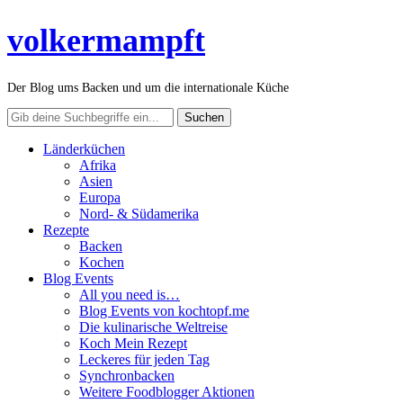
volkermampft
Der Blog ums Backen und um die internationale Küche
Länderküchen
Afrika
Asien
Europa
Nord- & Südamerika
Rezepte
Backen
Kochen
Blog Events
All you need is…
Blog Events von kochtopf.me
Die kulinarische Weltreise
Koch Mein Rezept
Leckeres für jeden Tag
Synchronbacken
Weitere Foodblogger Aktionen