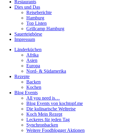
Restaurants
Dies und Das
Reiseberichte
Hamburg
Top Listen
Grillcamp Hamburg
Sauerteigbörse
Impressum
Länderküchen
Afrika
Asien
Europa
Nord- & Südamerika
Rezepte
Backen
Kochen
Blog Events
All you need is…
Blog Events von kochtopf.me
Die kulinarische Weltreise
Koch Mein Rezept
Leckeres für jeden Tag
Synchronbacken
Weitere Foodblogger Aktionen