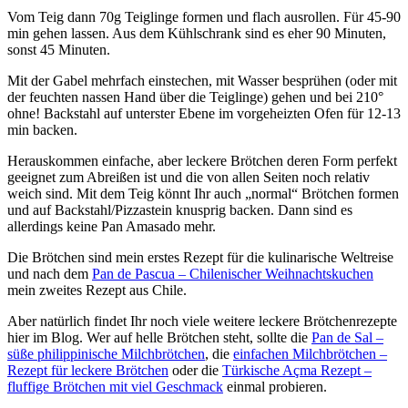
Vom Teig dann 70g Teiglinge formen und flach ausrollen. Für 45-90
min gehen lassen. Aus dem Kühlschrank sind es eher 90 Minuten,
sonst 45 Minuten.
Mit der Gabel mehrfach einstechen, mit Wasser besprühen (oder mit
der feuchten nassen Hand über die Teiglinge) gehen und bei 210°
ohne! Backstahl auf unterster Ebene im vorgeheizten Ofen für 12-13
min backen.
Herauskommen einfache, aber leckere Brötchen deren Form perfekt
geeignet zum Abreißen ist und die von allen Seiten noch relativ
weich sind. Mit dem Teig könnt Ihr auch „normal“ Brötchen formen
und auf Backstahl/Pizzastein knusprig backen. Dann sind es
allerdings keine Pan Amasado mehr.
Die Brötchen sind mein erstes Rezept für die kulinarische Weltreise
und nach dem
Pan de Pascua – Chilenischer Weihnachtskuchen
mein zweites Rezept aus Chile.
Aber natürlich findet Ihr noch viele weitere leckere Brötchenrezepte
hier im Blog. Wer auf helle Brötchen steht, sollte die
Pan de Sal –
süße philippinische Milchbrötchen
, die
einfachen Milchbrötchen –
Rezept für leckere Brötchen
oder die
Türkische Açma Rezept –
fluffige Brötchen mit viel Geschmack
einmal probieren.