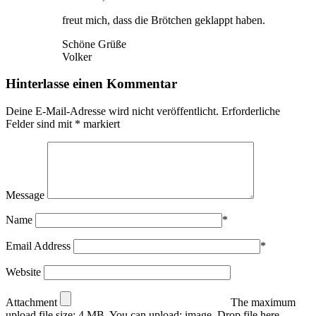
freut mich, dass die Brötchen geklappt haben.
Schöne Grüße
Volker
Hinterlasse einen Kommentar
Deine E-Mail-Adresse wird nicht veröffentlicht.
Erforderliche
Felder sind mit
*
markiert
Message
Name
*
Email Address
*
Website
Attachment
The maximum
upload file size: 4 MB.
You can upload:
image
.
Drop file here