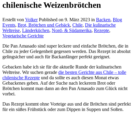
chilenische Weizenbrötchen
Erstellt von
Volker
Published on
9. März 2023
in
Backen
,
Blog
Events
,
Brot, Brötchen und Gebäck
,
Chile
,
Die kulinarische
Weltreise
,
Länderküchen
,
Nord- & Südamerika
,
Rezepte
,
Vegetarische Gerichte
Die Pan Amasado sind super leckere und einfache Brötchen, die in
Chile zu jeder Gelegenheit gegessen werden. Das Rezept ist absolut
gelingsicher und auch für Backanfänger perfekt geeignet.
Gebacken habe ich sie für die aktuelle Runde der kulinarischen
Weltreise. Wir suchen gerade
die besten Gerichte aus Chile – tolle
chilenische Rezepte
und da sollte es auch diesen Monat etwas
Gebackenes geben. Auf der Suche nach leckerem Brot oder
Brötchen kommt man dann an den Pan Amasado zum Glück nicht
vorbei.
Das Rezept kommt ohne Vorteige aus und die Brötchen sind perfekt
für ein süßes Frühstück oder zum Dippen in Suppen und Soßen.