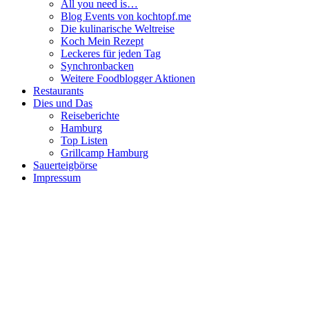
All you need is…
Blog Events von kochtopf.me
Die kulinarische Weltreise
Koch Mein Rezept
Leckeres für jeden Tag
Synchronbacken
Weitere Foodblogger Aktionen
Restaurants
Dies und Das
Reiseberichte
Hamburg
Top Listen
Grillcamp Hamburg
Sauerteigbörse
Impressum