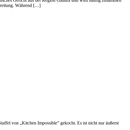
lassisches Gericht aus der Region Gallura und wird häufig zusammen
bereitung. Während […]
affel von „Kitchen Impossible” gekocht. Es ist nicht nur äußerst