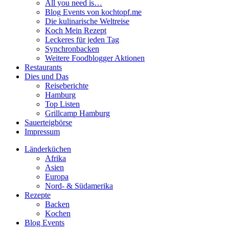
All you need is…
Blog Events von kochtopf.me
Die kulinarische Weltreise
Koch Mein Rezept
Leckeres für jeden Tag
Synchronbacken
Weitere Foodblogger Aktionen
Restaurants
Dies und Das
Reiseberichte
Hamburg
Top Listen
Grillcamp Hamburg
Sauerteigbörse
Impressum
Länderküchen
Afrika
Asien
Europa
Nord- & Südamerika
Rezepte
Backen
Kochen
Blog Events