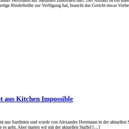
lexander Herrmann auf Sardinien zubereiten darf. Der Auflauf ist ein k
fertige Rinderbrühe zur Verfügung hat, braucht das Gericht etwas Vor
pt aus Kitchen Impossible
mt aus Sardinien und wurde von Alexander Herrmann in der aktuellen St
 es geht. Aber starten wir mit der aktuellen Staffel […]