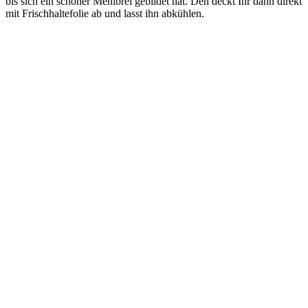
bis sich ein schöner Mehlbrei gebildet hat. Den deckt Ihr dann direkt
mit Frischhaltefolie ab und lasst ihn abkühlen.