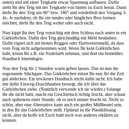
unten) und mit einer Teigkarte etwas Spannung aufbauen. Dafür
zieht Ihr den Teig mit der Teigkarte von hinten zu Euch heran. Dann
dreht Ihr den Teig um 90° bzw. 180° und wiederholt den Vorgang 3-
4x. Je nachdem, ob Ihr ein rundes oder längliches Brot formen
möchtet, dreht Ihr den Teig weiter oder auch nicht.
Nun kippt Ihr den Teig vorsichtig mit dem Schluss nach unten in ein
Gärkörbchen. Dafür den Teig gleichmäßig mit Mehl bestäuben.
Dafür eignet sich am besten Roggen oder Hartweizenmehl, da dass
vom Teig nicht aufgenommen wird. Wenn Ihr kein Gärkörbchen
habt, könnt Ihr z.B. ein Nudelsieb nehmen, und dort ein bemehltes
Handtuch hineinlegen.
Nun den Teig für 2 Stunden warm gehen lassen. Das ist nun die
sogenannte Stückgare. Das Gärkörbchen müsst Ihr nun für die Zeit
gut abdecken. Ein trockenes Handtuch reicht dafür nicht. Ich habe
mir dafür Einweg-Duschhauben besorgt, die ich über das
Gärkörbchen ziehe. (Natürlich verwende ich sie wieder.) Solange
Ihr die nicht habt, macht ein Geschirrtuch richtig feucht, aber schaut
nach spätestens einer Stunde, ob es noch immer feucht ist. Nicht so
schön, aber eine Alternative kann auch ein großer Müllbeutel sein,
in den Ihr das Gärkörbchen stellt. Optimal ist die Plastiklösung
nicht, aber da hoffe ich Euch bald noch was anderes erklären zu
können.