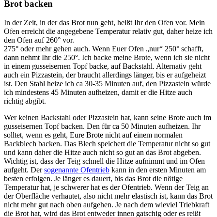
Brot backen
In der Zeit, in der das Brot nun geht, heißt Ihr den Ofen vor. Mein
Ofen erreicht die angegebene Temperatur relativ gut, daher heize ich
den Ofen auf 260° vor.
275° oder mehr gehen auch. Wenn Euer Ofen „nur“ 250° schafft,
dann nehmt Ihr die 250°. Ich backe meine Brote, wenn ich sie nicht
in einem gusseisernen Topf backe, auf Backstahl. Alternativ geht
auch ein Pizzastein, der braucht allerdings länger, bis er aufgeheizt
ist. Den Stahl heize ich ca 30-35 Minuten auf, den Pizzastein würde
ich mindestens 45 Minuten aufheizen, damit er die Hitze auch
richtig abgibt.
Wer keinen Backstahl oder Pizzastein hat, kann seine Brote auch im
gusseisernen Topf backen. Den für ca 50 Minuten aufheizen. Ihr
solltet, wenn es geht, Eure Brote nicht auf einem normalen
Backblech backen. Das Blech speichert die Temperatur nicht so gut
und kann daher die Hitze auch nicht so gut an das Brot abgeben.
Wichtig ist, dass der Teig schnell die Hitze aufnimmt und im Ofen
aufgeht. Der
sogenannte Ofentrieb
kann in den ersten Minuten am
besten erfolgen. Je länger es dauert, bis das Brot die nötige
Temperatur hat, je schwerer hat es der Ofentrieb. Wenn der Teig an
der Oberfläche verhautet, also nicht mehr elastisch ist, kann das Brot
nicht mehr gut nach oben aufgehen. Je nach dem wieviel Triebkraft
die Brot hat, wird das Brot entweder innen gatschig oder es reißt