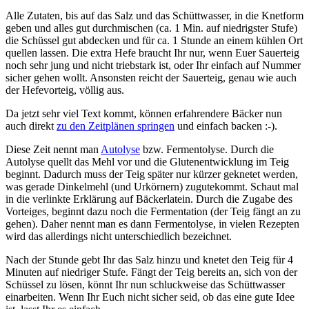
Alle Zutaten, bis auf das Salz und das Schüttwasser, in die Knetform
geben und alles gut durchmischen (ca. 1 Min. auf niedrigster Stufe)
die Schüssel gut abdecken und für ca. 1 Stunde an einem kühlen Ort
quellen lassen. Die extra Hefe braucht Ihr nur, wenn Euer Sauerteig
noch sehr jung und nicht triebstark ist, oder Ihr einfach auf Nummer
sicher gehen wollt. Ansonsten reicht der Sauerteig, genau wie auch
der Hefevorteig, völlig aus.
Da jetzt sehr viel Text kommt, können erfahrendere Bäcker nun
auch direkt
zu den Zeitplänen springen
und einfach backen :-).
Diese Zeit nennt man
Autolyse
bzw. Fermentolyse. Durch die
Autolyse quellt das Mehl vor und die Glutenentwicklung im Teig
beginnt. Dadurch muss der Teig später nur kürzer geknetet werden,
was gerade Dinkelmehl (und Urkörnern) zugutekommt. Schaut mal
in die verlinkte Erklärung auf Bäckerlatein. Durch die Zugabe des
Vorteiges, beginnt dazu noch die Fermentation (der Teig fängt an zu
gehen). Daher nennt man es dann Fermentolyse, in vielen Rezepten
wird das allerdings nicht unterschiedlich bezeichnet.
Nach der Stunde gebt Ihr das Salz hinzu und knetet den Teig für 4
Minuten auf niedriger Stufe. Fängt der Teig bereits an, sich von der
Schüssel zu lösen, könnt Ihr nun schluckweise das Schüttwasser
einarbeiten. Wenn Ihr Euch nicht sicher seid, ob das eine gute Idee