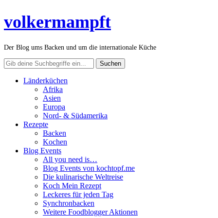
volkermampft
Der Blog ums Backen und um die internationale Küche
Länderküchen
Afrika
Asien
Europa
Nord- & Südamerika
Rezepte
Backen
Kochen
Blog Events
All you need is…
Blog Events von kochtopf.me
Die kulinarische Weltreise
Koch Mein Rezept
Leckeres für jeden Tag
Synchronbacken
Weitere Foodblogger Aktionen