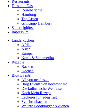
Restaurants
Dies und Das
Reiseberichte
Hamburg
Top Listen
Grillcamp Hamburg
Sauerteigbörse
Impressum
Länderküchen
Afrika
Asien
Europa
Nord- & Südamerika
Rezepte
Backen
Kochen
Blog Events
All you need is…
Blog Events von kochtopf.me
Die kulinarische Weltreise
Koch Mein Rezept
Leckeres für jeden Tag
Synchronbacken
Weitere Foodblogger Aktionen