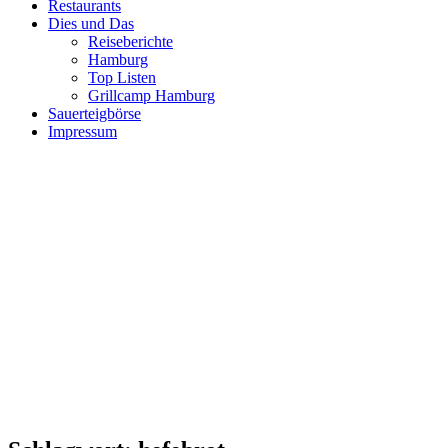
Restaurants
Dies und Das
Reiseberichte
Hamburg
Top Listen
Grillcamp Hamburg
Sauerteigbörse
Impressum