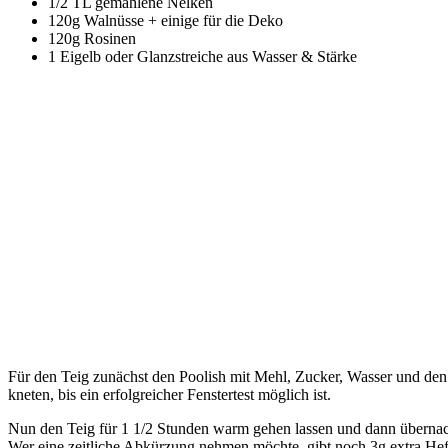
1/2 TL gemahlene Nelken
120g Walnüsse + einige für die Deko
120g Rosinen
1 Eigelb oder Glanzstreiche aus Wasser & Stärke
Für den Teig zunächst den Poolish mit Mehl, Zucker, Wasser und de
kneten, bis ein erfolgreicher Fenstertest möglich ist.
Nun den Teig für 1 1/2 Stunden warm gehen lassen und dann übernach
Wer eine zeitliche Abkürzung nehmen möchte, gibt noch 3g extra Hefe