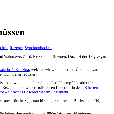
nüssen
chen
,
Rezepte
,
Synchronbacken
t mit Walnüssen, Zimt, Nelken und Rosinen. Dazu ist der Teig vegan
aterina’s Kouzina
, welches wir wie immer mit Übernachtgare
 noch weiter reduziert.
t es so wohl deutlich traditioneller. Ich empfehle aber für ein
 Rezepten und weitere tolle Ideen findet Ihr in den
48 besten
ot – einfaches Hefebrot wie im Restaurant
.
 es auch für ein X, genau für den griechischen Buchstaben Chi,
Ihr könnt aber auch ein gutes 550er Weizenmehl nehmen.