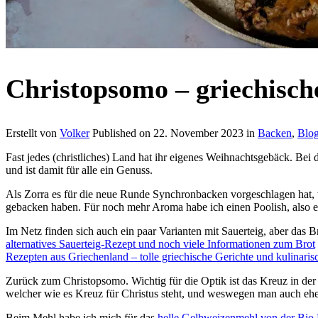
Christopsomo – griechisc
Erstellt von
Volker
Published on
22. November 2023
in
Backen
,
Blog
Fast jedes (christliches) Land hat ihr eigenes Weihnachtsgebäck. Bei 
und ist damit für alle ein Genuss.
Als Zorra es für die neue Runde Synchronbacken vorgeschlagen hat, 
gebacken haben. Für noch mehr Aroma habe ich einen Poolish, also e
Im Netz finden sich auch ein paar Varianten mit Sauerteig, aber das Bro
alternatives Sauerteig-Rezept und noch viele Informationen zum Brot
Rezepten aus Griechenland – tolle griechische Gerichte und kulinaris
Zurück zum Christopsomo. Wichtig für die Optik ist das Kreuz in der 
welcher wie es Kreuz für Christus steht, und weswegen man auch eher 
Beim Mehl habe ich mich für das
helle Gelbweizenmehl von der Bio 