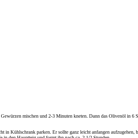
n Gewürzen mischen und 2-3 Minuten kneten. Dann das Olivenöl in 6 S
t in Kühlschrank parken. Er sollte ganz leicht anfangen aufzugehen, 
 in den Hauptteig und formt ihn nach ca. 2 1/2 Stunden.