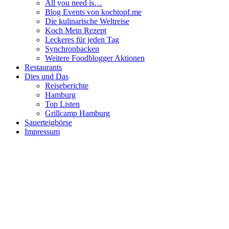
All you need is…
Blog Events von kochtopf.me
Die kulinarische Weltreise
Koch Mein Rezept
Leckeres für jeden Tag
Synchronbacken
Weitere Foodblogger Aktionen
Restaurants
Dies und Das
Reiseberichte
Hamburg
Top Listen
Grillcamp Hamburg
Sauerteigbörse
Impressum