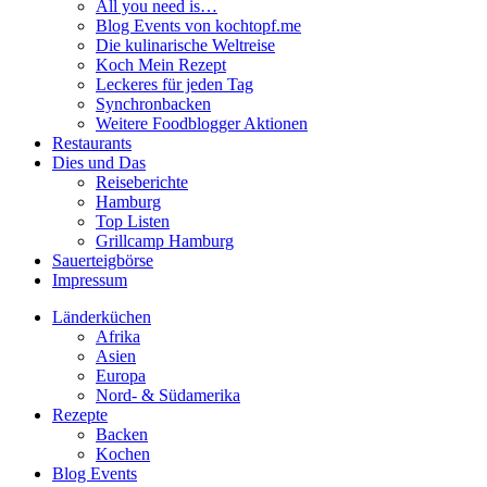
All you need is…
Blog Events von kochtopf.me
Die kulinarische Weltreise
Koch Mein Rezept
Leckeres für jeden Tag
Synchronbacken
Weitere Foodblogger Aktionen
Restaurants
Dies und Das
Reiseberichte
Hamburg
Top Listen
Grillcamp Hamburg
Sauerteigbörse
Impressum
Länderküchen
Afrika
Asien
Europa
Nord- & Südamerika
Rezepte
Backen
Kochen
Blog Events