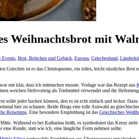
hes Weihnachtsbrot mit Wal
 Events
,
Brot, Brötchen und Gebäck
,
Europa
,
Griechenland
,
Länderkü
den Griechen ist es das Christopsomo, ein tolles, leicht süssliches Bro
war mir klar, dass ich mitmachen musste. Vorlage war das Rezept aus
K
inen weichen Hefevorteig als Triebmittel verwendet und die Hefemenge
t sollte jeder backen können, den es ist echt einfach und lecker. Dazu is
einmal hier zu schauen. Beide Blogs eine tolle Auswahl an griechischen
che Reisetipps
. Eine besondere Empfehlung ist das
Griechisches Weißbr
Mitte. Während es bei Katharina heißt, es symbolisiert das Kreuz steht
eine Runde, statt wie ich, eine längliche Form nehmen sollte.
Mühle Eiling
(unbezahlte Empfehlung aus Überzeugung) entschieden, 