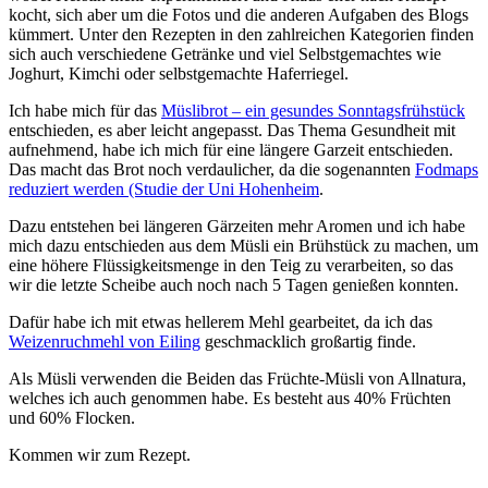
kocht, sich aber um die Fotos und die anderen Aufgaben des Blogs
kümmert. Unter den Rezepten in den zahlreichen Kategorien finden
sich auch verschiedene Getränke und viel Selbstgemachtes wie
Joghurt, Kimchi oder selbstgemachte Haferriegel.
Ich habe mich für das
Müslibrot – ein gesundes Sonntagsfrühstück
entschieden, es aber leicht angepasst. Das Thema Gesundheit mit
aufnehmend, habe ich mich für eine längere Garzeit entschieden.
Das macht das Brot noch verdaulicher, da die sogenannten
Fodmaps
reduziert werden (Studie der Uni Hohenheim
.
Dazu entstehen bei längeren Gärzeiten mehr Aromen und ich habe
mich dazu entschieden aus dem Müsli ein Brühstück zu machen, um
eine höhere Flüssigkeitsmenge in den Teig zu verarbeiten, so das
wir die letzte Scheibe auch noch nach 5 Tagen genießen konnten.
Dafür habe ich mit etwas hellerem Mehl gearbeitet, da ich das
Weizenruchmehl von Eiling
geschmacklich großartig finde.
Als Müsli verwenden die Beiden das Früchte-Müsli von Allnatura,
welches ich auch genommen habe. Es besteht aus 40% Früchten
und 60% Flocken.
Kommen wir zum Rezept.