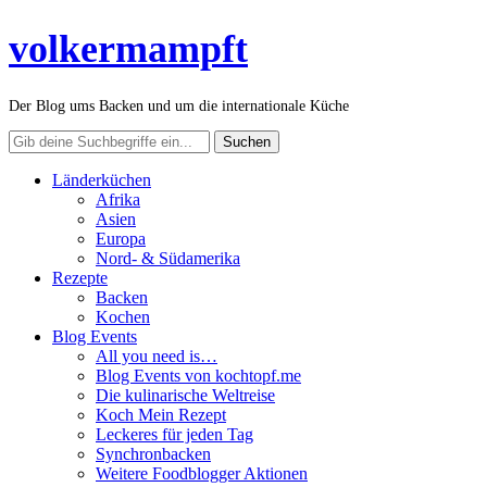
volkermampft
Der Blog ums Backen und um die internationale Küche
Länderküchen
Afrika
Asien
Europa
Nord- & Südamerika
Rezepte
Backen
Kochen
Blog Events
All you need is…
Blog Events von kochtopf.me
Die kulinarische Weltreise
Koch Mein Rezept
Leckeres für jeden Tag
Synchronbacken
Weitere Foodblogger Aktionen