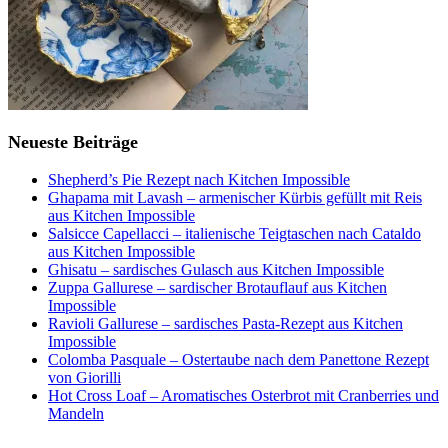
Neueste Beiträge
Shepherd’s Pie Rezept nach Kitchen Impossible
Ghapama mit Lavash – armenischer Kürbis gefüllt mit Reis
aus Kitchen Impossible
Salsicce Capellacci – italienische Teigtaschen nach Cataldo
aus Kitchen Impossible
Ghisatu – sardisches Gulasch aus Kitchen Impossible
Zuppa Gallurese – sardischer Brotauflauf aus Kitchen
Impossible
Ravioli Gallurese – sardisches Pasta-Rezept aus Kitchen
Impossible
Colomba Pasquale – Ostertaube nach dem Panettone Rezept
von Giorilli
Hot Cross Loaf – Aromatisches Osterbrot mit Cranberries und
Mandeln