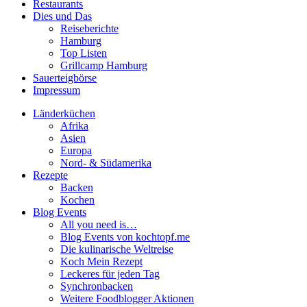
Restaurants
Dies und Das
Reiseberichte
Hamburg
Top Listen
Grillcamp Hamburg
Sauerteigbörse
Impressum
Länderküchen
Afrika
Asien
Europa
Nord- & Südamerika
Rezepte
Backen
Kochen
Blog Events
All you need is…
Blog Events von kochtopf.me
Die kulinarische Weltreise
Koch Mein Rezept
Leckeres für jeden Tag
Synchronbacken
Weitere Foodblogger Aktionen