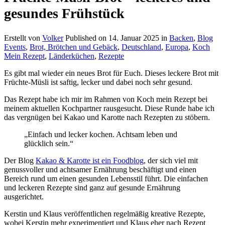
gesundes Frühstück
Erstellt von
Volker
Published on
14. Januar 2025
in
Backen
,
Blog
Events
,
Brot, Brötchen und Gebäck
,
Deutschland
,
Europa
,
Koch
Mein Rezept
,
Länderküchen
,
Rezepte
Es gibt mal wieder ein neues Brot für Euch. Dieses leckere Brot mit
Früchte-Müsli ist saftig, lecker und dabei noch sehr gesund.
Das Rezept habe ich mir im Rahmen von Koch mein Rezept bei
meinem aktuellen Kochpartner rausgesucht. Diese Runde habe ich
das vergnügen bei Kakao und Karotte nach Rezepten zu stöbern.
„Einfach und lecker kochen. Achtsam leben und
glücklich sein.“
Der Blog
Kakao & Karotte ist ein Foodblog
, der sich viel mit
genussvoller und achtsamer Ernährung beschäftigt und einen
Bereich rund um einen gesunden Lebensstil führt. Die einfachen
und leckeren Rezepte sind ganz auf gesunde Ernährung
ausgerichtet.
Kerstin und Klaus veröffentlichen regelmäßig kreative Rezepte,
wobei Kerstin mehr experimentiert und Klaus eher nach Rezept