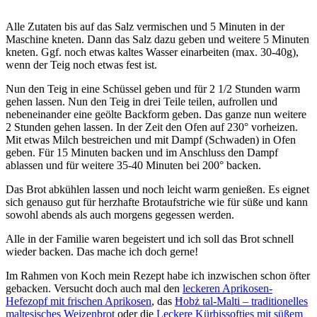
Alle Zutaten bis auf das Salz vermischen und 5 Minuten in der
Maschine kneten. Dann das Salz dazu geben und weitere 5 Minuten
kneten. Ggf. noch etwas kaltes Wasser einarbeiten (max. 30-40g),
wenn der Teig noch etwas fest ist.
Nun den Teig in eine Schüssel geben und für 2 1/2 Stunden warm
gehen lassen. Nun den Teig in drei Teile teilen, aufrollen und
nebeneinander eine geölte Backform geben. Das ganze nun weitere
2 Stunden gehen lassen. In der Zeit den Ofen auf 230° vorheizen.
Mit etwas Milch bestreichen und mit Dampf (Schwaden) in Ofen
geben. Für 15 Minuten backen und im Anschluss den Dampf
ablassen und für weitere 35-40 Minuten bei 200° backen.
Das Brot abkühlen lassen und noch leicht warm genießen. Es eignet
sich genauso gut für herzhafte Brotaufstriche wie für süße und kann
sowohl abends als auch morgens gegessen werden.
Alle in der Familie waren begeistert und ich soll das Brot schnell
wieder backen. Das mache ich doch gerne!
Im Rahmen von Koch mein Rezept habe ich inzwischen schon öfter
gebacken. Versucht doch auch mal den
leckeren Aprikosen-
Hefezopf mit frischen Aprikosen
, das
Ħobż tal-Malti – traditionelles
maltesisches Weizenbrot
oder die
Leckere Kürbissofties mit süßem