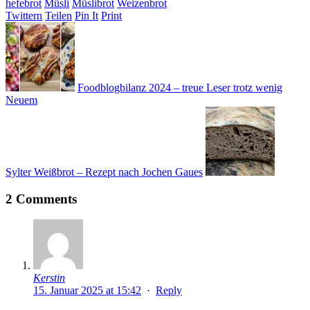
hefebrot
Müsli
Müslibrot
Weizenbrot
Twittern
Teilen
Pin It
Print
Foodblogbilanz 2024 – treue Leser trotz wenig
Neuem
Sylter Weißbrot – Rezept nach Jochen Gaues
2 Comments
Kerstin
15. Januar 2025 at 15:42
·
Reply