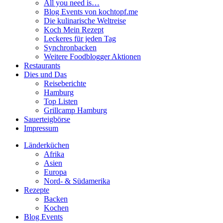
All you need is…
Blog Events von kochtopf.me
Die kulinarische Weltreise
Koch Mein Rezept
Leckeres für jeden Tag
Synchronbacken
Weitere Foodblogger Aktionen
Restaurants
Dies und Das
Reiseberichte
Hamburg
Top Listen
Grillcamp Hamburg
Sauerteigbörse
Impressum
Länderküchen
Afrika
Asien
Europa
Nord- & Südamerika
Rezepte
Backen
Kochen
Blog Events