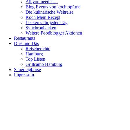
All you need is…
Blog Events von kochtopf.me
Die kulinarische Weltreise
Koch Mein Rezept
Leckeres für jeden Tag
Synchronbacken
Weitere Foodblogger Aktionen
Restaurants
Dies und Das
Reiseberichte
Hamburg
Top Listen
Grillcamp Hamburg
Sauerteigbörse
Impressum