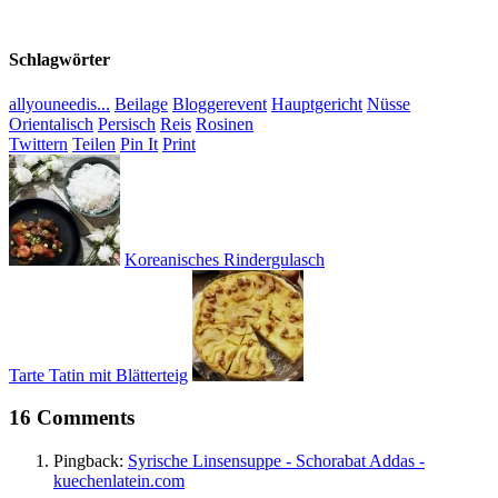
Schlagwörter
allyouneedis...
Beilage
Bloggerevent
Hauptgericht
Nüsse
Orientalisch
Persisch
Reis
Rosinen
Twittern
Teilen
Pin It
Print
Koreanisches Rindergulasch
Tarte Tatin mit Blätterteig
16 Comments
Pingback:
Syrische Linsensuppe - Schorabat Addas -
kuechenlatein.com