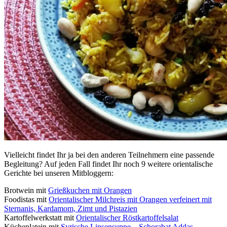
Vielleicht findet Ihr ja bei den anderen Teilnehmern eine passende
Begleitung? Auf jeden Fall findet Ihr noch 9 weitere orientalische
Gerichte bei unseren Mitbloggern:
Brotwein mit
Grießkuchen mit Orangen
Foodistas mit
Orientalischer Milchreis mit Orangen verfeinert mit
Sternanis, Kardamom, Zimt und Pistazien
Kartoffelwerkstatt mit
Orientalischer Röstkartoffelsalat
Küchenlatein mit
Syrische Linsensuppe – Schorabat Addas