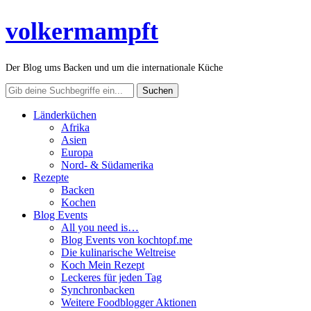
volkermampft
Der Blog ums Backen und um die internationale Küche
Länderküchen
Afrika
Asien
Europa
Nord- & Südamerika
Rezepte
Backen
Kochen
Blog Events
All you need is…
Blog Events von kochtopf.me
Die kulinarische Weltreise
Koch Mein Rezept
Leckeres für jeden Tag
Synchronbacken
Weitere Foodblogger Aktionen