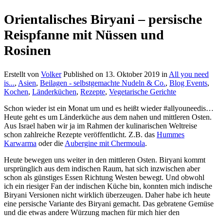
Orientalisches Biryani – persische
Reispfanne mit Nüssen und
Rosinen
Erstellt von
Volker
Published on
13. Oktober 2019
in
All you need
is...
,
Asien
,
Beilagen - selbstgemachte Nudeln & Co.
,
Blog Events
,
Kochen
,
Länderküchen
,
Rezepte
,
Vegetarische Gerichte
Schon wieder ist ein Monat um und es heißt wieder #allyouneedis…
Heute geht es um Länderküche aus dem nahen und mittleren Osten.
Aus Israel haben wir ja im Rahmen der kulinarischen Weltreise
schon zahlreiche Rezepte veröffentlicht. Z.B. das
Hummes
Karwarma
oder die
Aubergine mit Chermoula
.
Heute bewegen uns weiter in den mittleren Osten. Biryani kommt
ursprünglich aus dem indischen Raum, hat sich inzwischen aber
schon als günstiges Essen Richtung Westen bewegt. Und obwohl
ich ein riesiger Fan der indischen Küche bin, konnten mich indische
Biryani Versionen nicht wirklich überzeugen. Daher habe ich heute
eine persische Variante des Biryani gemacht. Das gebratene Gemüse
und die etwas andere Würzung machen für mich hier den