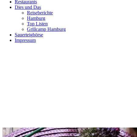
Restaurants
Dies und Das
Reiseberichte
Hamburg
Top Listen
Grillcamp Hamburg
Sauerteigbörse
Impressum