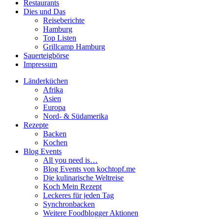
Restaurants
Dies und Das
Reiseberichte
Hamburg
Top Listen
Grillcamp Hamburg
Sauerteigbörse
Impressum
Länderküchen
Afrika
Asien
Europa
Nord- & Südamerika
Rezepte
Backen
Kochen
Blog Events
All you need is…
Blog Events von kochtopf.me
Die kulinarische Weltreise
Koch Mein Rezept
Leckeres für jeden Tag
Synchronbacken
Weitere Foodblogger Aktionen