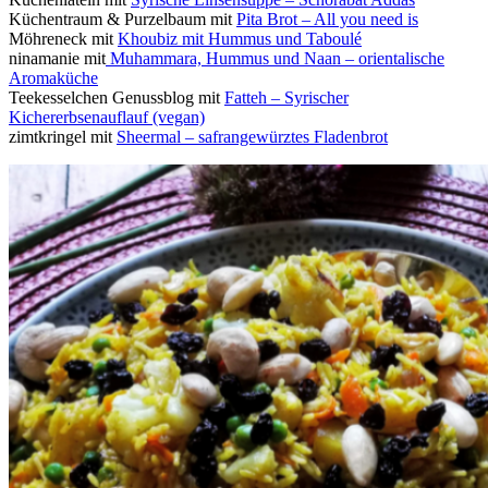
Küchentraum & Purzelbaum mit
Pita Brot – All you need is
Möhreneck mit
Khoubiz mit Hummus und Taboulé
ninamanie mit
Muhammara, Hummus und Naan – orientalische
Aromaküche
Teekesselchen Genussblog mit
Fatteh – Syrischer
Kichererbsenauflauf (vegan)
zimtkringel mit
Sheermal – safrangewürztes Fladenbrot