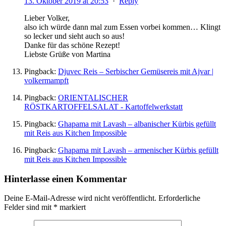
13. Oktober 2019 at 20:53
·
Reply
Lieber Volker,
also ich würde dann mal zum Essen vorbei kommen… Klingt
so lecker und sieht auch so aus!
Danke für das schöne Rezept!
Liebste Grüße von Martina
Pingback:
Djuvec Reis – Serbischer Gemüsereis mit Ajvar |
volkermampft
Pingback:
ORIENTALISCHER
RÖSTKARTOFFELSALAT - Kartoffelwerkstatt
Pingback:
Ghapama mit Lavash – albanischer Kürbis gefüllt
mit Reis aus Kitchen Impossible
Pingback:
Ghapama mit Lavash – armenischer Kürbis gefüllt
mit Reis aus Kitchen Impossible
Hinterlasse einen Kommentar
Deine E-Mail-Adresse wird nicht veröffentlicht.
Erforderliche
Felder sind mit
*
markiert