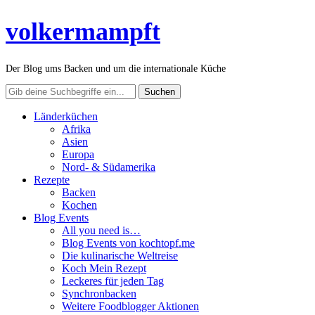
volkermampft
Der Blog ums Backen und um die internationale Küche
Länderküchen
Afrika
Asien
Europa
Nord- & Südamerika
Rezepte
Backen
Kochen
Blog Events
All you need is…
Blog Events von kochtopf.me
Die kulinarische Weltreise
Koch Mein Rezept
Leckeres für jeden Tag
Synchronbacken
Weitere Foodblogger Aktionen