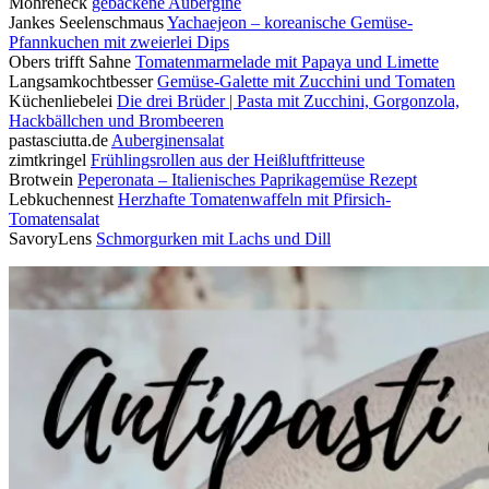
Möhreneck
gebackene Aubergine
Jankes Seelenschmaus
Yachaejeon – koreanische Gemüse-
Pfannkuchen mit zweierlei Dips
Obers trifft Sahne
Tomatenmarmelade mit Papaya und Limette
Langsamkochtbesser
Gemüse-Galette mit Zucchini und Tomaten
Küchenliebelei
Die drei Brüder | Pasta mit Zucchini, Gorgonzola,
Hackbällchen und Brombeeren
pastasciutta.de
Auberginensalat
zimtkringel
Frühlingsrollen aus der Heißluftfritteuse
Brotwein
Peperonata – Italienisches Paprikagemüse Rezept
Lebkuchennest
Herzhafte Tomatenwaffeln mit Pfirsich-
Tomatensalat
SavoryLens
Schmorgurken mit Lachs und Dill