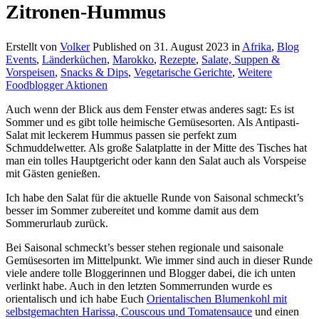
Zitronen-Hummus
Erstellt von
Volker
Published on
31. August 2023
in
Afrika
,
Blog
Events
,
Länderküchen
,
Marokko
,
Rezepte
,
Salate, Suppen &
Vorspeisen
,
Snacks & Dips
,
Vegetarische Gerichte
,
Weitere
Foodblogger Aktionen
Auch wenn der Blick aus dem Fenster etwas anderes sagt: Es ist
Sommer und es gibt tolle heimische Gemüsesorten. Als Antipasti-
Salat mit leckerem Hummus passen sie perfekt zum
Schmuddelwetter. Als große Salatplatte in der Mitte des Tisches hat
man ein tolles Hauptgericht oder kann den Salat auch als Vorspeise
mit Gästen genießen.
Ich habe den Salat für die aktuelle Runde von Saisonal schmeckt’s
besser im Sommer zubereitet und komme damit aus dem
Sommerurlaub zurück.
Bei Saisonal schmeckt’s besser stehen regionale und saisonale
Gemüsesorten im Mittelpunkt. Wie immer sind auch in dieser Runde
viele andere tolle Bloggerinnen und Blogger dabei, die ich unten
verlinkt habe. Auch in den letzten Sommerrunden wurde es
orientalisch und ich habe Euch
Orientalischen Blumenkohl mit
selbstgemachten Harissa, Couscous und Tomatensauce
und einen