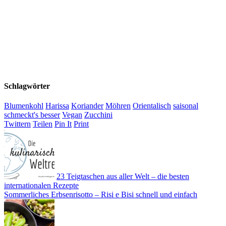
Schlagwörter
Blumenkohl
Harissa
Koriander
Möhren
Orientalisch
saisonal
schmeckt's besser
Vegan
Zucchini
Twittern
Teilen
Pin It
Print
23 Teigtaschen aus aller Welt – die besten
internationalen Rezepte
Sommerliches Erbsenrisotto – Risi e Bisi schnell und einfach