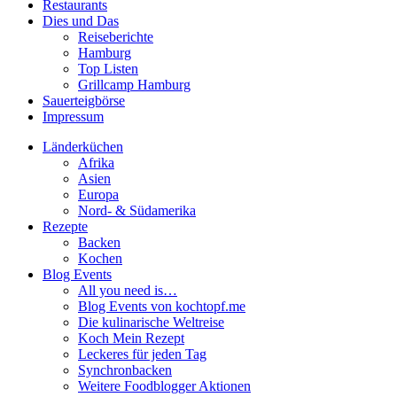
Restaurants
Dies und Das
Reiseberichte
Hamburg
Top Listen
Grillcamp Hamburg
Sauerteigbörse
Impressum
Länderküchen
Afrika
Asien
Europa
Nord- & Südamerika
Rezepte
Backen
Kochen
Blog Events
All you need is…
Blog Events von kochtopf.me
Die kulinarische Weltreise
Koch Mein Rezept
Leckeres für jeden Tag
Synchronbacken
Weitere Foodblogger Aktionen