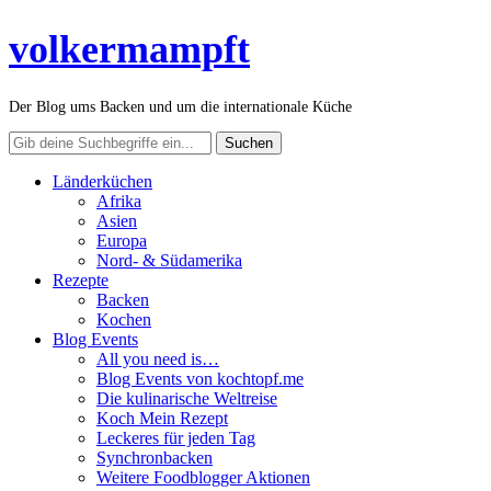
volkermampft
Der Blog ums Backen und um die internationale Küche
Länderküchen
Afrika
Asien
Europa
Nord- & Südamerika
Rezepte
Backen
Kochen
Blog Events
All you need is…
Blog Events von kochtopf.me
Die kulinarische Weltreise
Koch Mein Rezept
Leckeres für jeden Tag
Synchronbacken
Weitere Foodblogger Aktionen