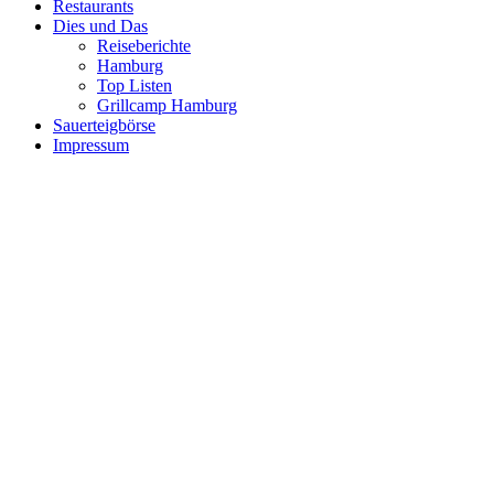
Restaurants
Dies und Das
Reiseberichte
Hamburg
Top Listen
Grillcamp Hamburg
Sauerteigbörse
Impressum