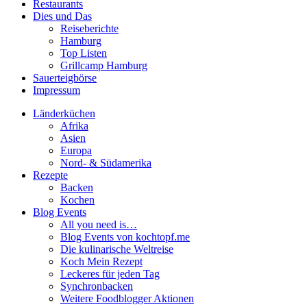
Restaurants
Dies und Das
Reiseberichte
Hamburg
Top Listen
Grillcamp Hamburg
Sauerteigbörse
Impressum
Länderküchen
Afrika
Asien
Europa
Nord- & Südamerika
Rezepte
Backen
Kochen
Blog Events
All you need is…
Blog Events von kochtopf.me
Die kulinarische Weltreise
Koch Mein Rezept
Leckeres für jeden Tag
Synchronbacken
Weitere Foodblogger Aktionen