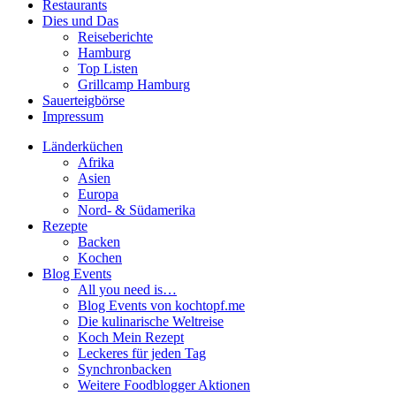
Restaurants
Dies und Das
Reiseberichte
Hamburg
Top Listen
Grillcamp Hamburg
Sauerteigbörse
Impressum
Länderküchen
Afrika
Asien
Europa
Nord- & Südamerika
Rezepte
Backen
Kochen
Blog Events
All you need is…
Blog Events von kochtopf.me
Die kulinarische Weltreise
Koch Mein Rezept
Leckeres für jeden Tag
Synchronbacken
Weitere Foodblogger Aktionen