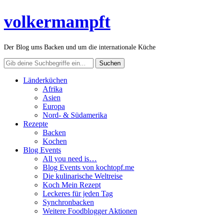
volkermampft
Der Blog ums Backen und um die internationale Küche
Länderküchen
Afrika
Asien
Europa
Nord- & Südamerika
Rezepte
Backen
Kochen
Blog Events
All you need is…
Blog Events von kochtopf.me
Die kulinarische Weltreise
Koch Mein Rezept
Leckeres für jeden Tag
Synchronbacken
Weitere Foodblogger Aktionen