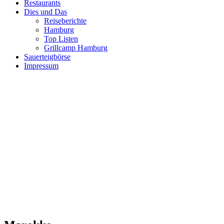
Restaurants
Dies und Das
Reiseberichte
Hamburg
Top Listen
Grillcamp Hamburg
Sauerteigbörse
Impressum