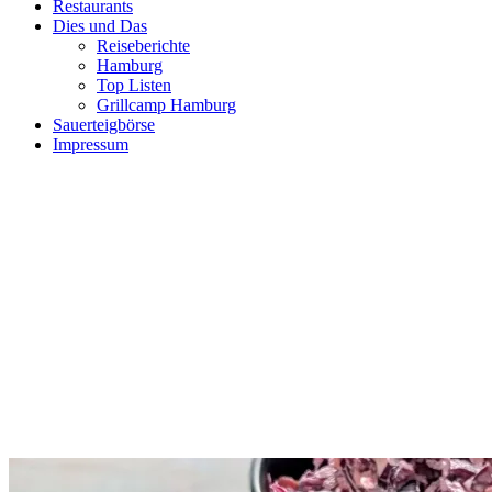
Restaurants
Dies und Das
Reiseberichte
Hamburg
Top Listen
Grillcamp Hamburg
Sauerteigbörse
Impressum