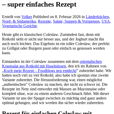
– super einfaches Rezept
Erstellt von
Volker
Published on
8. Februar 2026
in
Länderküchen
,
Nord- & Südamerika
,
Rezepte
,
Salate, Suppen & Vorspeisen
,
USA
,
Vegetarische Gerichte
Heute gibt es klassischen Coleslaw. Zumindest fast, denn mit
Rotkohl sieht er nicht nur besser aus, und der Joghurt macht ihn
auch noch leichter. Das Ergebnis ist ein toller Coleslaw, der perfekt
zu Grillgut oder Burgern passt oder einfach so genossen werden
kann.
Entstanden ist der Coleslaw zusammen mit dem
orientalischen
Krautsalat aus Rotkohl mit Haselnüssen
, den ich im Rahmen von
„
Koch mein Rezept – Foodblogs neu entdeckt
” zubereitet habe. Wir
hatten noch viel zu viel Rotkohl, also habe ich spontan eine zweite
Variante zubereitet. Die Herausforderung war, einen möglichst
„authentischen” Coleslaw zu machen, der nicht zu schwer ist. Die
Rezepte im Netz sind entweder mit Massen an Mayonnaise oder
komplett ohne, was zu einem anderen Geschmack führt. Mit dieser
Variante ist uns der Spagat zwischen zu mächtig und ganz anders
optimal gelungen, und wir werden ihn sicher wieder zubereiten.
Rezept für einfachen Coleslaw mit