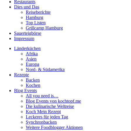
Restaurants
Dies und Das
Reiseberichte
Hamburg
Top Listen
Grillcamp Hamburg
Sauerteigbörse
Impressum
Länderküchen
Afrika
Asien
Europa
Nord- & Südamerika
Rezepte
Backen
Kochen
Blog Events
All you need is…
Blog Events von kochtopf.me
Die kulinarische Weltreise
Koch Mein Rezept
Leckeres für jeden Tag
Synchronbacken
Weitere Foodblogger Aktionen