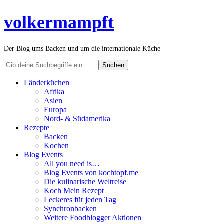
volkermampft
Der Blog ums Backen und um die internationale Küche
Länderküchen
Afrika
Asien
Europa
Nord- & Südamerika
Rezepte
Backen
Kochen
Blog Events
All you need is…
Blog Events von kochtopf.me
Die kulinarische Weltreise
Koch Mein Rezept
Leckeres für jeden Tag
Synchronbacken
Weitere Foodblogger Aktionen