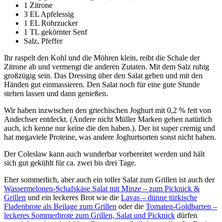
1 Zitrone
3 EL Apfelessig
1 EL Rohrzucker
1 TL gekörnter Senf
Salz, Pfeffer
Ihr raspelt den Kohl und die Möhren klein, reibt die Schale der
Zitrone ab und vermengt die anderen Zutaten. Mit dem Salz ruhig
großzügig sein. Das Dressing über den Salat geben und mit den
Händen gut einmassieren. Den Salat noch für eine gute Stunde
stehen lassen und dann genießen.
Wir haben inzwischen den griechischen Joghurt mit 0,2 % fett von
Andechser entdeckt. (Andere nicht Müller Marken gehen natürlich
auch, ich kenne nur keine die den haben.). Der ist super cremig und
hat megaviele Proteine, was andere Joghurtsorten sonst nicht haben.
Der Coleslaw kann auch wunderbar vorbereitet werden und hält
sich gut gekühlt für ca. zwei bis drei Tage.
Eher sommerlich, aber auch ein toller Salat zum Grillen ist auch der
Wassermelonen-Schafskäse Salat mit Minze – zum Picknick &
Grillen
und ein leckeres Brot wie die
Lavas – dünne türkische
Fladenbrote als Beilage zum Grillen
oder die
Tomaten-Goldbarren –
leckeres Sommerbrote zum Grillen, Salat und Picknick
dürfen