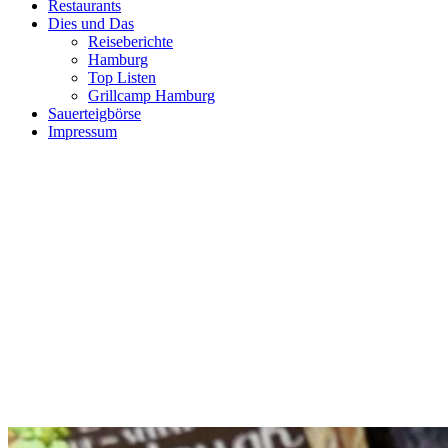
Restaurants
Dies und Das
Reiseberichte
Hamburg
Top Listen
Grillcamp Hamburg
Sauerteigbörse
Impressum