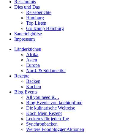
Restaurants
Dies und Das
Reiseberichte
Hamburg
Top Listen
Grillcamp Hamburg
Sauerteigbörse
Impressum
Länderküchen
Afrika
Asien
Europa
Nord- & Südamerika
Rezepte
Backen
Kochen
Blog Events
All you need is…
Blog Events von kochtopf.me
Die kulinarische Weltreise
Koch Mein Rezept
Leckeres für jeden Tag
Synchronbacken
Weitere Foodblogger Aktionen