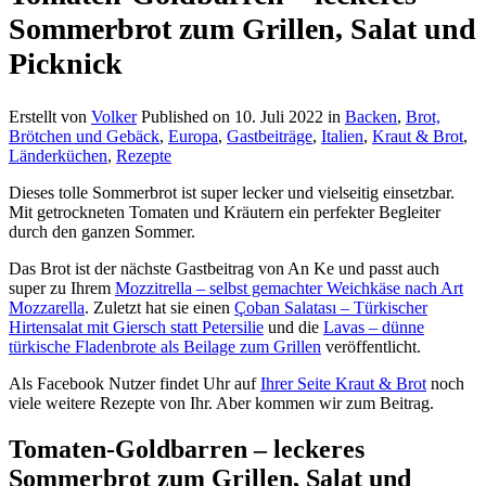
Sommerbrot zum Grillen, Salat und
Picknick
Erstellt von
Volker
Published on
10. Juli 2022
in
Backen
,
Brot,
Brötchen und Gebäck
,
Europa
,
Gastbeiträge
,
Italien
,
Kraut & Brot
,
Länderküchen
,
Rezepte
Dieses tolle Sommerbrot ist super lecker und vielseitig einsetzbar.
Mit getrockneten Tomaten und Kräutern ein perfekter Begleiter
durch den ganzen Sommer.
Das Brot ist der nächste Gastbeitrag von An Ke und passt auch
super zu Ihrem
Mozzitrella – selbst gemachter Weichkäse nach Art
Mozzarella
. Zuletzt hat sie einen
Çoban Salatası – Türkischer
Hirtensalat mit Giersch statt Petersilie
und die
Lavas – dünne
türkische Fladenbrote als Beilage zum Grillen
veröffentlicht.
Als Facebook Nutzer findet Uhr auf
Ihrer Seite Kraut & Brot
noch
viele weitere Rezepte von Ihr. Aber kommen wir zum Beitrag.
Tomaten-Goldbarren – leckeres
Sommerbrot zum Grillen, Salat und