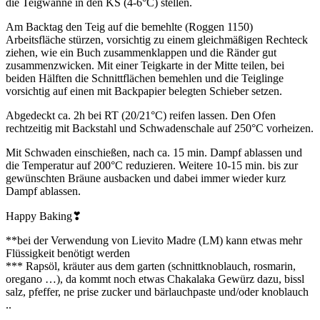
die Teigwanne in den KS (4-6°C) stellen.
Am Backtag den Teig auf die bemehlte (Roggen 1150)
Arbeitsfläche stürzen, vorsichtig zu einem gleichmäßigen Rechteck
ziehen, wie ein Buch zusammenklappen und die Ränder gut
zusammenzwicken. Mit einer Teigkarte in der Mitte teilen, bei
beiden Hälften die Schnittflächen bemehlen und die Teiglinge
vorsichtig auf einen mit Backpapier belegten Schieber setzen.
Abgedeckt ca. 2h bei RT (20/21°C) reifen lassen. Den Ofen
rechtzeitig mit Backstahl und Schwadenschale auf 250°C vorheizen.
Mit Schwaden einschießen, nach ca. 15 min. Dampf ablassen und
die Temperatur auf 200°C reduzieren. Weitere 10-15 min. bis zur
gewünschten Bräune ausbacken und dabei immer wieder kurz
Dampf ablassen.
Happy Baking❣
**bei der Verwendung von Lievito Madre (LM) kann etwas mehr
Flüssigkeit benötigt werden
*** Rapsöl, kräuter aus dem garten (schnittknoblauch, rosmarin,
oregano …), da kommt noch etwas Chakalaka Gewürz dazu, bissl
salz, pfeffer, ne prise zucker und bärlauchpaste und/oder knoblauch
..