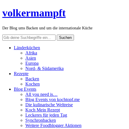
volkermampft
Der Blog ums Backen und um die internationale Küche
Länderküchen
Afrika
Asien
Europa
Nord- & Südamerika
Rezepte
Backen
Kochen
Blog Events
All you need is…
Blog Events von kochtopf.me
Die kulinarische Weltreise
Koch Mein Rezept
Leckeres für jeden Tag
Synchronbacken
Weitere Foodblogger Aktionen