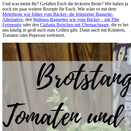
Und was meint Ihr? Gefallen Euch die leckeren Brote? Wir haben ja
noch ein paar weitere Rezepte für Euch. Wie wäre es mit dem
Meterbrote wie früher vom Bäcker- die feinporige Baguette-
Alternative
, den
Walnuss-Baguettes wie vom Bäcker – mit Pâte
Fermentée
oder den
Ciabatta Brötchen mit Übernachtgare
, die es bei
uns häufig in groß auch zum Grillen gibt. Dann auch mit Kräutern,
Tomaten oder Peperoni verfeinert.