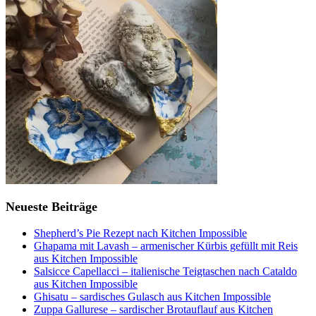
Neueste Beiträge
Shepherd’s Pie Rezept nach Kitchen Impossible
Ghapama mit Lavash – armenischer Kürbis gefüllt mit Reis
aus Kitchen Impossible
Salsicce Capellacci – italienische Teigtaschen nach Cataldo
aus Kitchen Impossible
Ghisatu – sardisches Gulasch aus Kitchen Impossible
Zuppa Gallurese – sardischer Brotauflauf aus Kitchen