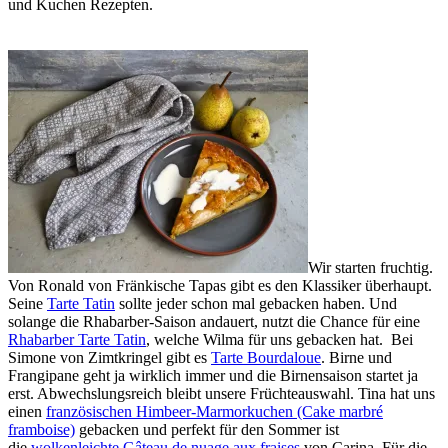
und Kuchen Rezepten.
Wir starten fruchtig.
Von Ronald von Fränkische Tapas gibt es den Klassiker überhaupt.
Seine
Tarte Tatin
sollte jeder schon mal gebacken haben. Und
solange die Rhabarber-Saison andauert, nutzt die Chance für eine
Rhabarber Tarte Tatin
, welche Wilma für uns gebacken hat. Bei
Simone von Zimtkringel gibt es
Tarte Bourdaloue
. Birne und
Frangipane geht ja wirklich immer und die Birnensaison startet ja
erst. Abwechslungsreich bleibt unsere Früchteauswahl. Tina hat uns
einen
französischen Himbeer-Marmorkuchen (Cake marbré
framboise)
gebacken und perfekt für den Sommer ist
die
wolkenleichte Gâteau de nuage aux fraises
von Carina. Für die