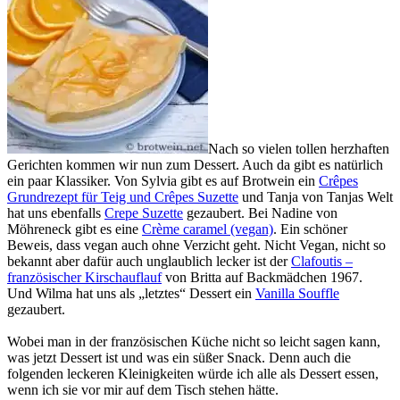
Nach so vielen tollen herzhaften
Gerichten kommen wir nun zum Dessert. Auch da gibt es natürlich
ein paar Klassiker. Von Sylvia gibt es auf Brotwein ein
Crêpes
Grundrezept für Teig und Crêpes Suzette
und Tanja von Tanjas Welt
hat uns ebenfalls
Crepe Suzette
gezaubert. Bei Nadine von
Möhreneck gibt es eine
Crème caramel (vegan)
. Ein schöner
Beweis, dass vegan auch ohne Verzicht geht. Nicht Vegan, nicht so
bekannt aber dafür auch unglaublich lecker ist der
Clafoutis –
französischer Kirschauflauf
von Britta auf Backmädchen 1967.
Und Wilma hat uns als „letztes“ Dessert ein
Vanilla Souffle
gezaubert.
Wobei man in der französischen Küche nicht so leicht sagen kann,
was jetzt Dessert ist und was ein süßer Snack. Denn auch die
folgenden leckeren Kleinigkeiten würde ich alle als Dessert essen,
wenn ich sie vor mir auf dem Tisch stehen hätte.