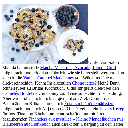
Ulrike von Salon
Matilda hat uns tolle
Matcha Macarons, Avocado, Lemon Curd
mitgebracht und erklärt ausführlich, wie sie hergestellt werden. Und
auch in die
Vanilla Caramel Madeleines
von Wilma möchte man
direkt reinbeißen. Kennt Ihr eigentlich
Chouquettes?
Nein? Dann
schnell rüber zu Brittas Kochbuch. Oder Ihr greift direkt bei den
Cannelés Bordelais
von Conny zu. Keine so leichte Entscheidung.
Aber wir sind ja auch noch lange nicht am Ziel. Denn unser
Backmädchen Britta hat uns noch
Éclairs mit Crème pâtissière
mitgebracht und auch Anja von Go On Travel hat ein
Eclairs Rezept
für uns. Tina von Küchenmomente schafft dann mit ihren
bezaubernden
Financiers aux myrtilles – Kleine Mandelkuchen mit
Blaubeeren aus Frankreich
auch direkt den Übergang zu den Tartes