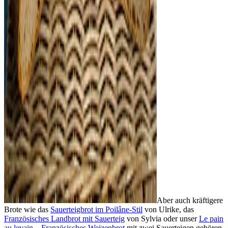
Aber auch kräftigere
Brote wie das
Sauerteigbrot im Poilâne-Stil
von Ulrike, das
Französisches Landbrot mit Sauerteig
von Sylvia oder unser
Le pain
au levain – Französisches Weizenbrot
mit zwei Sauerteigen gehören