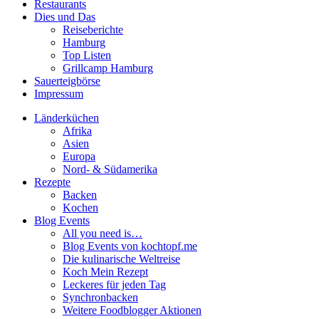
Restaurants
Dies und Das
Reiseberichte
Hamburg
Top Listen
Grillcamp Hamburg
Sauerteigbörse
Impressum
Länderküchen
Afrika
Asien
Europa
Nord- & Südamerika
Rezepte
Backen
Kochen
Blog Events
All you need is…
Blog Events von kochtopf.me
Die kulinarische Weltreise
Koch Mein Rezept
Leckeres für jeden Tag
Synchronbacken
Weitere Foodblogger Aktionen