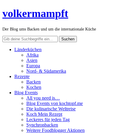
volkermampft
Der Blog ums Backen und um die internationale Küche
Länderküchen
Afrika
Asien
Europa
Nord- & Südamerika
Rezepte
Backen
Kochen
Blog Events
All you need is…
Blog Events von kochtopf.me
Die kulinarische Weltreise
Koch Mein Rezept
Leckeres für jeden Tag
Synchronbacken
Weitere Foodblogger Aktionen