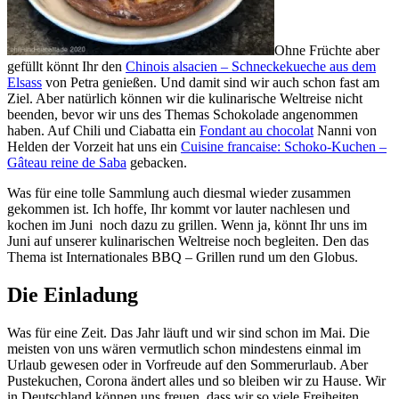
Ohne Früchte aber
gefüllt könnt Ihr den
Chinois alsacien – Schneckekueche aus dem
Elsass
von Petra genießen. Und damit sind wir auch schon fast am
Ziel. Aber natürlich können wir die kulinarische Weltreise nicht
beenden, bevor wir uns des Themas Schokolade angenommen
haben. Auf Chili und Ciabatta ein
Fondant au chocolat
Nanni von
Helden der Vorzeit hat uns ein
Cuisine francaise: Schoko-Kuchen –
Gâteau reine de Saba
gebacken.
Was für eine tolle Sammlung auch diesmal wieder zusammen
gekommen ist. Ich hoffe, Ihr kommt vor lauter nachlesen und
kochen im Juni noch dazu zu grillen. Wenn ja, könnt Ihr uns im
Juni auf unserer kulinarischen Weltreise noch begleiten. Den das
Thema ist Internationales BBQ – Grillen rund um den Globus.
Die Einladung
Was für eine Zeit. Das Jahr läuft und wir sind schon im Mai. Die
meisten von uns wären vermutlich schon mindestens einmal im
Urlaub gewesen oder in Vorfreude auf den Sommerurlaub. Aber
Pustekuchen, Corona ändert alles und so bleiben wir zu Hause. Wir
in Deutschland können uns freuen, dass wir so viele Freiheiten