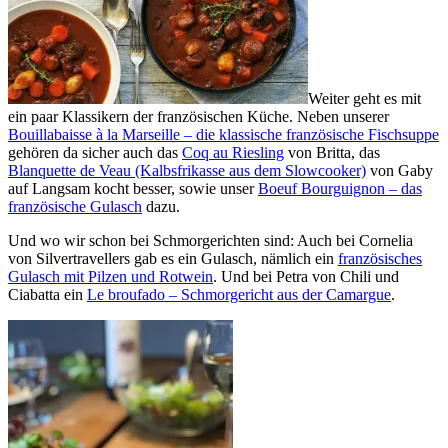
Weiter geht es mit
ein paar Klassikern der französischen Küche. Neben unserer
Bouillabaisse à la Marseille – die klassische französische Fischsuppe
gehören da sicher auch das
Coq au Riesling
von Britta, das
Blanquette de Veau (Kalbsfrikasse aus dem Slowcooker)
von Gaby
auf Langsam kocht besser, sowie unser
Boeuf Bourguignon – das
französische Gulasch
dazu.
Und wo wir schon bei Schmorgerichten sind: Auch bei Cornelia
von Silvertravellers gab es ein Gulasch, nämlich ein
französisches
Gulasch mit Pilzen und Rotwein
. Und bei Petra von Chili und
Ciabatta ein
Le broufado – Schmorgericht aus der Camargue
.