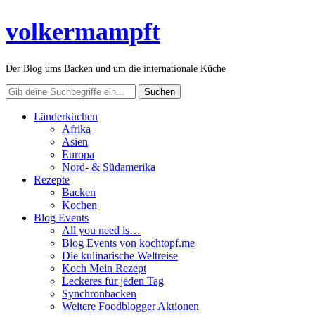
volkermampft
Der Blog ums Backen und um die internationale Küche
Länderküchen
Afrika
Asien
Europa
Nord- & Südamerika
Rezepte
Backen
Kochen
Blog Events
All you need is…
Blog Events von kochtopf.me
Die kulinarische Weltreise
Koch Mein Rezept
Leckeres für jeden Tag
Synchronbacken
Weitere Foodblogger Aktionen