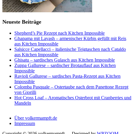
Neueste Beiträge
Shepherd’s Pie Rezept nach Kitchen Impossible
Ghapama mit Lavash – armenischer Kürbis gefüllt mit Reis
aus Kitchen Impossible
Salsicce Capellacci – italienische Teigtaschen nach Cataldo
aus Kitchen Impossible
Ghisatu – sardisches Gulasch aus Kitchen Impossible
Zuppa Gallurese – sardischer Brotauflauf aus Kitchen
Impossible
Ravioli Gallurese – sardisches Pasta-Rezept aus Kitchen
Impossible
Colomba Pasquale – Ostertaube nach dem Panettone Rezept
von Giorilli
Hot Cross Loaf – Aromatisches Osterbrot mit Cranberries und
Mandeln
Über volkermampft.de
Impressum
Copyright © 2026 volkermampft
— Designed by
WPZOOM