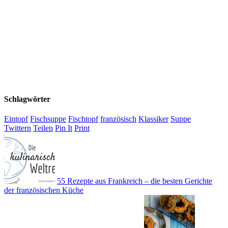
Schlagwörter
Eintopf
Fischsuppe
Fischtopf
französisch
Klassiker
Suppe
Twittern
Teilen
Pin It
Print
55 Rezepte aus Frankreich – die besten Gerichte
der französischen Küche