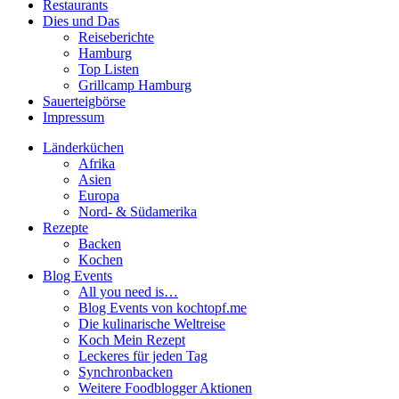
Restaurants
Dies und Das
Reiseberichte
Hamburg
Top Listen
Grillcamp Hamburg
Sauerteigbörse
Impressum
Länderküchen
Afrika
Asien
Europa
Nord- & Südamerika
Rezepte
Backen
Kochen
Blog Events
All you need is…
Blog Events von kochtopf.me
Die kulinarische Weltreise
Koch Mein Rezept
Leckeres für jeden Tag
Synchronbacken
Weitere Foodblogger Aktionen