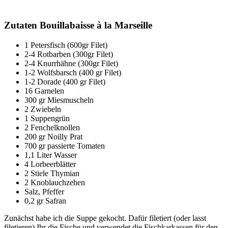
Zutaten Bouillabaisse à la Marseille
1 Petersfisch (600gr Filet)
2-4 Rotbarben (300gr Filet)
2-4 Knurrhähne (300gr Filet)
1-2 Wolfsbarsch (400 gr Filet)
1-2 Dorade (400 gr Filet)
16 Garnelen
300 gr Miesmuscheln
2 Zwiebeln
1 Suppengrün
2 Fenchelknollen
200 gr Noilly Prat
700 gr passierte Tomaten
1,1 Liter Wasser
4 Lorbeerblätter
2 Stiele Thymian
2 Knoblauchzehen
Salz, Pfeffer
0,2 gr Safran
Zunächst habe ich die Suppe gekocht. Dafür filetiert (oder lasst
filetieren) Ihr die Fische und verwendet die Fischkarkassen für den