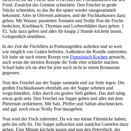
Fond. Zunächst das Gemüse schneiden. Den Fenchel in große
Stücke schneiden, so das Ihr ihn später wieder rausgesammelt
bekommt. Alles in Olivenöl anbraten, und die Fischkarkassen dazu
geben. Mit Wasser, passierten Tomaten und Noilly Prat die Fische
bedecken, Knoblauch, Thymian und Lorbeerblätter dazu geben. 1
EL Salz dazu geben und alles für knapp 2 Stunde köcheln lassen.
Gelegentlich umrühren.
In der Zeit die Fischfilets in Portionsgrößen aufteilen und so weit
wie möglich von Gräten befreien. Außerdem die Rouille zubereiten.
Ich habe sie nach einem Rezept von
Französisch Kochen
gemacht,
auch wenn die meisten Rezepte die Soße eher schärfer machen.
Scharf habe ich sie aber bis jetzt noch nicht in einem Restaurant
gegessen.
Nun den Fenchel aus der Suppe sammeln und zur Seite legen. Die
großen Fischkarkassen ebenfalls aus der Suppe nehmen und
wegschmeißen. Alles durch ein grobes Sieb gießen. Das darf ruhig
etwas grob sein. Den Fenchel zur Suppe geben und alles mit dem
Pürierstab zerkleinern. Mit Salz, Pfeffer und Safran abschmecken,
und ggf. noch etwas Noilly Prat dazugeben.
Nun wird der Fisch zubereitet. Da wir nur kleine Filetstücke haben,
geht das sehr fix. Die Suppe aufkochen und zunächst Garnelen dazu
geben. Eine Minute köcheln lassen und nun den Petersfisch, der