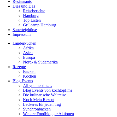
Restaurants
Dies und Das
Reiseberichte
Hamburg
Top Listen
Grillcamp Hamburg
Sauerteigbörse
Impressum
Länderküchen
Afrika
Asien
Europa
Nord- & Südamerika
Rezepte
Backen
Kochen
Blog Events
All you need is…
Blog Events von kochtopf.me
Die kulinarische Weltreise
Koch Mein Rezept
Leckeres für jeden Tag
Synchronbacken
Weitere Foodblogger Aktionen