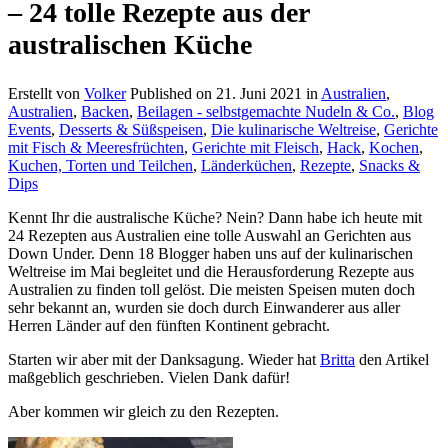
– 24 tolle Rezepte aus der
australischen Küche
Erstellt von
Volker
Published on
21. Juni 2021
in
Australien
,
Australien
,
Backen
,
Beilagen - selbstgemachte Nudeln & Co.
,
Blog
Events
,
Desserts & Süßspeisen
,
Die kulinarische Weltreise
,
Gerichte
mit Fisch & Meeresfrüchten
,
Gerichte mit Fleisch
,
Hack
,
Kochen
,
Kuchen, Torten und Teilchen
,
Länderküchen
,
Rezepte
,
Snacks &
Dips
Kennt Ihr die australische Küche? Nein? Dann habe ich heute mit
24 Rezepten aus Australien eine tolle Auswahl an Gerichten aus
Down Under. Denn 18 Blogger haben uns auf der kulinarischen
Weltreise im Mai begleitet und die Herausforderung Rezepte aus
Australien zu finden toll gelöst. Die meisten Speisen muten doch
sehr bekannt an, wurden sie doch durch Einwanderer aus aller
Herren Länder auf den fünften Kontinent gebracht.
Starten wir aber mit der Danksagung. Wieder hat
Britta
den Artikel
maßgeblich geschrieben. Vielen Dank dafür!
Aber kommen wir gleich zu den Rezepten.