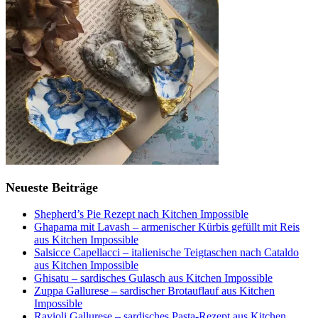
Neueste Beiträge
Shepherd’s Pie Rezept nach Kitchen Impossible
Ghapama mit Lavash – armenischer Kürbis gefüllt mit Reis
aus Kitchen Impossible
Salsicce Capellacci – italienische Teigtaschen nach Cataldo
aus Kitchen Impossible
Ghisatu – sardisches Gulasch aus Kitchen Impossible
Zuppa Gallurese – sardischer Brotauflauf aus Kitchen
Impossible
Ravioli Gallurese – sardisches Pasta-Rezept aus Kitchen