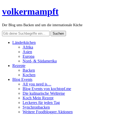
volkermampft
Der Blog ums Backen und um die internationale Küche
Länderküchen
Afrika
Asien
Europa
Nord- & Südamerika
Rezepte
Backen
Kochen
Blog Events
All you need is…
Blog Events von kochtopf.me
Die kulinarische Weltreise
Koch Mein Rezept
Leckeres für jeden Tag
Synchronbacken
Weitere Foodblogger Aktionen