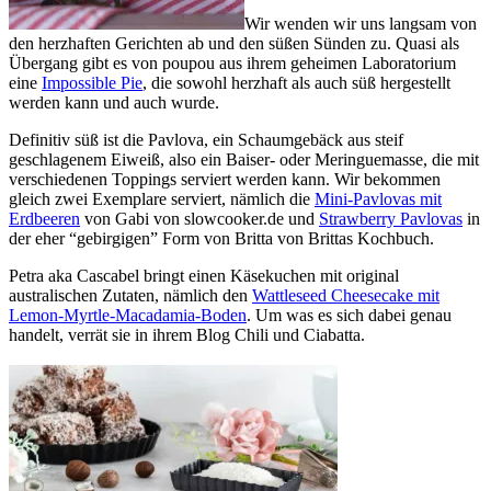
Wir wenden wir uns langsam von
den herzhaften Gerichten ab und den süßen Sünden zu. Quasi als
Übergang gibt es von poupou aus ihrem geheimen Laboratorium
eine
Impossible Pie
, die sowohl herzhaft als auch süß hergestellt
werden kann und auch wurde.
Definitiv süß ist die Pavlova, ein Schaumgebäck aus steif
geschlagenem Eiweiß, also ein Baiser- oder Meringuemasse, die mit
verschiedenen Toppings serviert werden kann. Wir bekommen
gleich zwei Exemplare serviert, nämlich die
Mini-Pavlovas mit
Erdbeeren
von Gabi von slowcooker.de und
Strawberry Pavlovas
in
der eher “gebirgigen” Form von Britta von Brittas Kochbuch.
Petra aka Cascabel bringt einen Käsekuchen mit original
australischen Zutaten, nämlich den
Wattleseed Cheesecake mit
Lemon-Myrtle-Macadamia-Boden
. Um was es sich dabei genau
handelt, verrät sie in ihrem Blog Chili und Ciabatta.