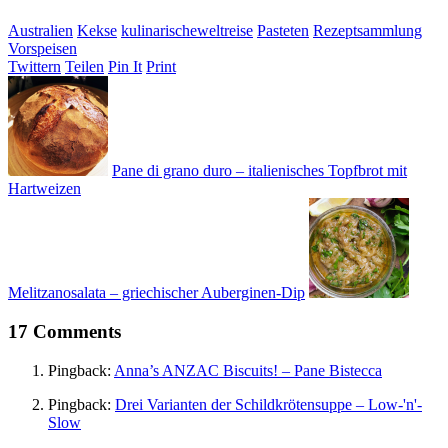
Australien
Kekse
kulinarischeweltreise
Pasteten
Rezeptsammlung
Vorspeisen
Twittern
Teilen
Pin It
Print
Pane di grano duro – italienisches Topfbrot mit
Hartweizen
Melitzanosalata – griechischer Auberginen-Dip
17 Comments
Pingback:
Anna’s ANZAC Biscuits! – Pane Bistecca
Pingback:
Drei Varianten der Schildkrötensuppe – Low-'n'-
Slow