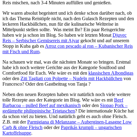
Reis mischen, nach 3-4 Minuten auffüllen und genießen.
Wir waren absolut begeistert und ich denke schon darüber nach, ob
ich das Thema Reistöpfe nicht, nach den Gulasch Rezepten und den
leckeren Hackbällchen, nun für die kulinarische Weltreise in
Mittelpunkt stellen sollte. Was meint Ihr? Ein paar Reisgerichte
haben wir ja schon im Blog. So haben wir letzten Monat
Djuvec
Reis – Serbischer Gemüsereis mit Ajvar
gekocht und auf unserem
Stopp in Kuba gab es
Arroz con pescado al ron – Kubanischer Reis
mit Fisch und Rum
.
Na schauen wir mal, was die nächsten Monate so bringen. Erstmal
habe ich noch weitere Gerichte aus der Kategorie Soulfood und
Comfortfood für Euch. Wie wäre es mit den
klassischen Albondigas
oder den
Ziti Tagliati con Polpette – Nudeln mit Hackbällchen
von
Francesco? Oder den Gastbeitrag von Tanja ?
Neben den neuen Rezepten haben wir natürlich noch viele weitere
tolle Rezepte aus der Kategorie im Blog. Wie wäre es mit
Beef
Barbacoa – pulled Beef auf mexikanisch
oder den
Siopao Pork –
gedämpfte philippinische Teigtaschen
? Die internationale Küche hat
da schon viel zu bieten. Und natürlich geht es auch ohne Fleisch.
Z.B. mit der
Parmigiana di Melanzane – Auberginen-Lasagne Low
Carb & ohne Fleisch
oder der
Paprikás krumpli – ungarischen
Kartoffelsuppe
.