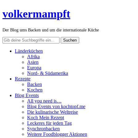
volkermampft
Der Blog ums Backen und um die internationale Küche
Länderküchen
Afrika
Asien
Europa
Nord- & Südamerika
Rezepte
Backen
Kochen
Blog Events
All you need is…
Blog Events von kochtopf.me
Die kulinarische Weltreise
Koch Mein Rezept
Leckeres für jeden Tag
Synchronbacken
Weitere Foodblogger Aktionen