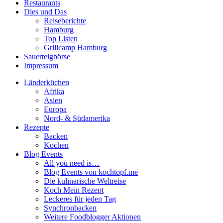
Restaurants
Dies und Das
Reiseberichte
Hamburg
Top Listen
Grillcamp Hamburg
Sauerteigbörse
Impressum
Länderküchen
Afrika
Asien
Europa
Nord- & Südamerika
Rezepte
Backen
Kochen
Blog Events
All you need is…
Blog Events von kochtopf.me
Die kulinarische Weltreise
Koch Mein Rezept
Leckeres für jeden Tag
Synchronbacken
Weitere Foodblogger Aktionen