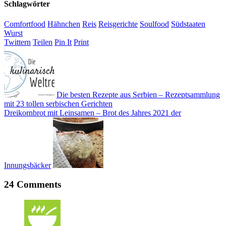
Schlagwörter
Comfortfood
Hähnchen
Reis
Reisgerichte
Soulfood
Südstaaten
Wurst
Twittern
Teilen
Pin It
Print
Die besten Rezepte aus Serbien – Rezeptsammlung
mit 23 tollen serbischen Gerichten
Dreikornbrot mit Leinsamen – Brot des Jahres 2021 der
Innungsbäcker
24 Comments