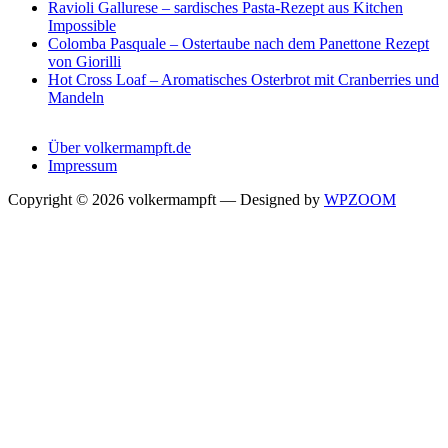
Ravioli Gallurese – sardisches Pasta-Rezept aus Kitchen
Impossible
Colomba Pasquale – Ostertaube nach dem Panettone Rezept
von Giorilli
Hot Cross Loaf – Aromatisches Osterbrot mit Cranberries und
Mandeln
Über volkermampft.de
Impressum
Copyright © 2026 volkermampft
— Designed by
WPZOOM