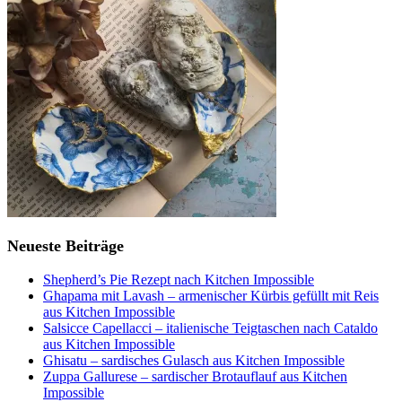
Neueste Beiträge
Shepherd’s Pie Rezept nach Kitchen Impossible
Ghapama mit Lavash – armenischer Kürbis gefüllt mit Reis
aus Kitchen Impossible
Salsicce Capellacci – italienische Teigtaschen nach Cataldo
aus Kitchen Impossible
Ghisatu – sardisches Gulasch aus Kitchen Impossible
Zuppa Gallurese – sardischer Brotauflauf aus Kitchen
Impossible