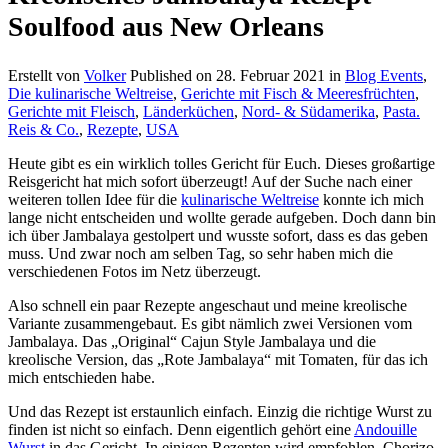
Soulfood aus New Orleans
Erstellt von
Volker
Published on
28. Februar 2021
in
Blog Events
,
Die kulinarische Weltreise
,
Gerichte mit Fisch & Meeresfrüchten
,
Gerichte mit Fleisch
,
Länderküchen
,
Nord- & Südamerika
,
Pasta.
Reis & Co.
,
Rezepte
,
USA
Heute gibt es ein wirklich tolles Gericht für Euch. Dieses großartige
Reisgericht hat mich sofort überzeugt! Auf der Suche nach einer
weiteren tollen Idee für die
kulinarische Weltreise
konnte ich mich
lange nicht entscheiden und wollte gerade aufgeben. Doch dann bin
ich über Jambalaya gestolpert und wusste sofort, dass es das geben
muss. Und zwar noch am selben Tag, so sehr haben mich die
verschiedenen Fotos im Netz überzeugt.
Also schnell ein paar Rezepte angeschaut und meine kreolische
Variante zusammengebaut. Es gibt nämlich zwei Versionen vom
Jambalaya. Das „Original“ Cajun Style Jambalaya und die
kreolische Version, das „Rote Jambalaya“ mit Tomaten, für das ich
mich entschieden habe.
Und das Rezept ist erstaunlich einfach. Einzig die richtige Wurst zu
finden ist nicht so einfach. Denn eigentlich gehört eine
Andouille
Wurst
in das Gericht. In einigen Rezepten wird empfohlen, Chorizo