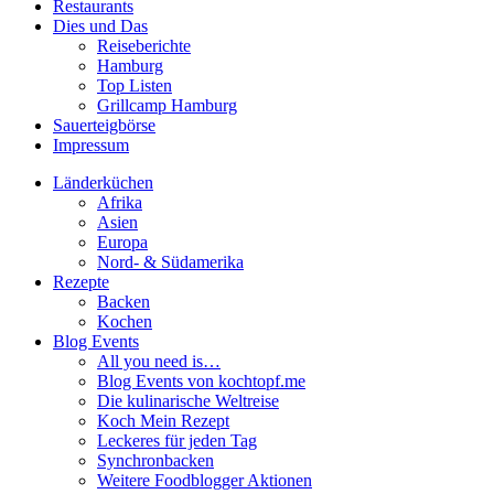
Restaurants
Dies und Das
Reiseberichte
Hamburg
Top Listen
Grillcamp Hamburg
Sauerteigbörse
Impressum
Länderküchen
Afrika
Asien
Europa
Nord- & Südamerika
Rezepte
Backen
Kochen
Blog Events
All you need is…
Blog Events von kochtopf.me
Die kulinarische Weltreise
Koch Mein Rezept
Leckeres für jeden Tag
Synchronbacken
Weitere Foodblogger Aktionen