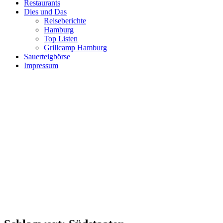
Restaurants
Dies und Das
Reiseberichte
Hamburg
Top Listen
Grillcamp Hamburg
Sauerteigbörse
Impressum