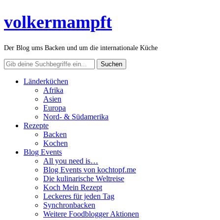
volkermampft
Der Blog ums Backen und um die internationale Küche
Länderküchen
Afrika
Asien
Europa
Nord- & Südamerika
Rezepte
Backen
Kochen
Blog Events
All you need is…
Blog Events von kochtopf.me
Die kulinarische Weltreise
Koch Mein Rezept
Leckeres für jeden Tag
Synchronbacken
Weitere Foodblogger Aktionen