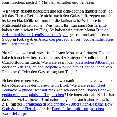
Reis mischen, nach 3-4 Minuten auffüllen und genießen.
Wir waren absolut begeistert und ich denke schon darüber nach, ob
ich das Thema Reistöpfe nicht, nach den Gulasch Rezepten und den
leckeren Hackbällchen, nun für die kulinarische Weltreise in
Mittelpunkt stellen sollte. Was meint Ihr? Ein paar Reisgerichte
haben wir ja schon im Blog. So haben wir letzten Monat
Djuvec
Reis – Serbischer Gemüsereis mit Ajvar
gekocht und auf unserem
Stopp in Kuba gab es
Arroz con pescado al ron – Kubanischer Reis
mit Fisch und Rum
.
Na schauen wir mal, was die nächsten Monate so bringen. Erstmal
habe ich noch weitere Gerichte aus der Kategorie Soulfood und
Comfortfood für Euch. Wie wäre es mit den
klassischen Albondigas
oder den
Ziti Tagliati con Polpette – Nudeln mit Hackbällchen
von
Francesco? Oder den Gastbeitrag von Tanja ?
Neben den neuen Rezepten haben wir natürlich noch viele weitere
tolle Rezepte aus der Kategorie im Blog. Wie wäre es mit
Beef
Barbacoa – pulled Beef auf mexikanisch
oder den
Siopao Pork –
gedämpfte philippinische Teigtaschen
? Die internationale Küche hat
da schon viel zu bieten. Und natürlich geht es auch ohne Fleisch.
Z.B. mit der
Parmigiana di Melanzane – Auberginen-Lasagne Low
Carb & ohne Fleisch
oder der
Paprikás krumpli – ungarischen
Kartoffelsuppe
.