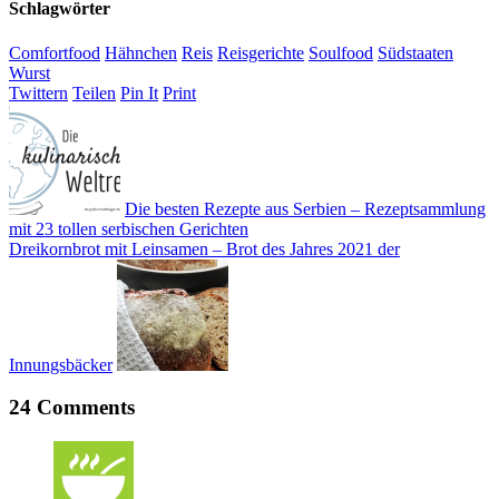
Schlagwörter
Comfortfood
Hähnchen
Reis
Reisgerichte
Soulfood
Südstaaten
Wurst
Twittern
Teilen
Pin It
Print
Die besten Rezepte aus Serbien – Rezeptsammlung
mit 23 tollen serbischen Gerichten
Dreikornbrot mit Leinsamen – Brot des Jahres 2021 der
Innungsbäcker
24 Comments