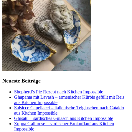
Neueste Beiträge
Shepherd’s Pie Rezept nach Kitchen Impossible
Ghapama mit Lavash – armenischer Kürbis gefüllt mit Reis
aus Kitchen Impossible
Salsicce Capellacci – italienische Teigtaschen nach Cataldo
aus Kitchen Impossible
Ghisatu – sardisches Gulasch aus Kitchen Impossible
Zuppa Gallurese – sardischer Brotauflauf aus Kitchen
Impossible