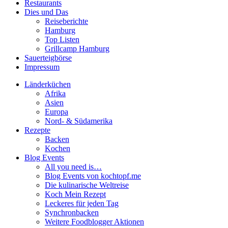
Restaurants
Dies und Das
Reiseberichte
Hamburg
Top Listen
Grillcamp Hamburg
Sauerteigbörse
Impressum
Länderküchen
Afrika
Asien
Europa
Nord- & Südamerika
Rezepte
Backen
Kochen
Blog Events
All you need is…
Blog Events von kochtopf.me
Die kulinarische Weltreise
Koch Mein Rezept
Leckeres für jeden Tag
Synchronbacken
Weitere Foodblogger Aktionen