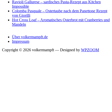
Ravioli Gallurese – sardisches Pasta-Rezept aus Kitchen
Impossible
Colomba Pasquale – Ostertaube nach dem Panettone Rezept
von Giorilli
Hot Cross Loaf – Aromatisches Osterbrot mit Cranberries und
Mandeln
Über volkermampft.de
Impressum
Copyright © 2026 volkermampft
— Designed by
WPZOOM