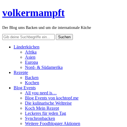
volkermampft
Der Blog ums Backen und um die internationale Küche
Länderküchen
Afrika
Asien
Europa
Nord- & Südamerika
Rezepte
Backen
Kochen
Blog Events
All you need is…
Blog Events von kochtopf.me
Die kulinarische Weltreise
Koch Mein Rezept
Leckeres für jeden Tag
Synchronbacken
Weitere Foodblogger Aktionen