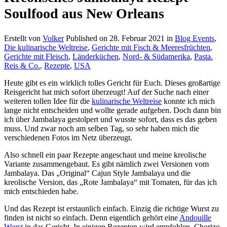
Soulfood aus New Orleans
Erstellt von
Volker
Published on
28. Februar 2021
in
Blog Events
,
Die kulinarische Weltreise
,
Gerichte mit Fisch & Meeresfrüchten
,
Gerichte mit Fleisch
,
Länderküchen
,
Nord- & Südamerika
,
Pasta.
Reis & Co.
,
Rezepte
,
USA
Heute gibt es ein wirklich tolles Gericht für Euch. Dieses großartige
Reisgericht hat mich sofort überzeugt! Auf der Suche nach einer
weiteren tollen Idee für die
kulinarische Weltreise
konnte ich mich
lange nicht entscheiden und wollte gerade aufgeben. Doch dann bin
ich über Jambalaya gestolpert und wusste sofort, dass es das geben
muss. Und zwar noch am selben Tag, so sehr haben mich die
verschiedenen Fotos im Netz überzeugt.
Also schnell ein paar Rezepte angeschaut und meine kreolische
Variante zusammengebaut. Es gibt nämlich zwei Versionen vom
Jambalaya. Das „Original“ Cajun Style Jambalaya und die
kreolische Version, das „Rote Jambalaya“ mit Tomaten, für das ich
mich entschieden habe.
Und das Rezept ist erstaunlich einfach. Einzig die richtige Wurst zu
finden ist nicht so einfach. Denn eigentlich gehört eine
Andouille
Wurst
in das Gericht. In einigen Rezepten wird empfohlen, Chorizo