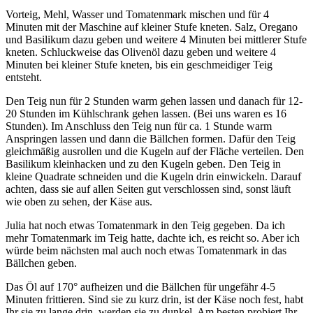
Vorteig, Mehl, Wasser und Tomatenmark mischen und für 4
Minuten mit der Maschine auf kleiner Stufe kneten. Salz, Oregano
und Basilikum dazu geben und weitere 4 Minuten bei mittlerer Stufe
kneten. Schluckweise das Olivenöl dazu geben und weitere 4
Minuten bei kleiner Stufe kneten, bis ein geschmeidiger Teig
entsteht.
Den Teig nun für 2 Stunden warm gehen lassen und danach für 12-
20 Stunden im Kühlschrank gehen lassen. (Bei uns waren es 16
Stunden). Im Anschluss den Teig nun für ca. 1 Stunde warm
Anspringen lassen und dann die Bällchen formen. Dafür den Teig
gleichmäßig ausrollen und die Kugeln auf der Fläche verteilen. Den
Basilikum kleinhacken und zu den Kugeln geben. Den Teig in
kleine Quadrate schneiden und die Kugeln drin einwickeln. Darauf
achten, dass sie auf allen Seiten gut verschlossen sind, sonst läuft
wie oben zu sehen, der Käse aus.
Julia hat noch etwas Tomatenmark in den Teig gegeben. Da ich
mehr Tomatenmark im Teig hatte, dachte ich, es reicht so. Aber ich
würde beim nächsten mal auch noch etwas Tomatenmark in das
Bällchen geben.
Das Öl auf 170° aufheizen und die Bällchen für ungefähr 4-5
Minuten frittieren. Sind sie zu kurz drin, ist der Käse noch fest, habt
Ihr sie zu lange drin, werden sie zu dunkel. Am besten probiert Ihr