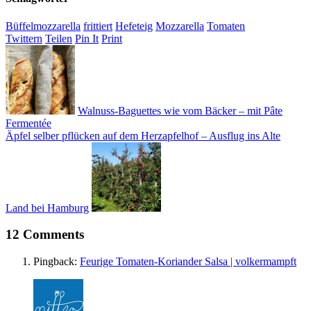
Büffelmozzarella
frittiert
Hefeteig
Mozzarella
Tomaten
Twittern
Teilen
Pin It
Print
Walnuss-Baguettes wie vom Bäcker – mit Pâte
Fermentée
Äpfel selber pflücken auf dem Herzapfelhof – Ausflug ins Alte
Land bei Hamburg
12 Comments
Pingback:
Feurige Tomaten-Koriander Salsa | volkermampft