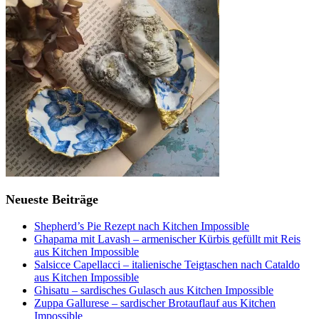
Neueste Beiträge
Shepherd’s Pie Rezept nach Kitchen Impossible
Ghapama mit Lavash – armenischer Kürbis gefüllt mit Reis
aus Kitchen Impossible
Salsicce Capellacci – italienische Teigtaschen nach Cataldo
aus Kitchen Impossible
Ghisatu – sardisches Gulasch aus Kitchen Impossible
Zuppa Gallurese – sardischer Brotauflauf aus Kitchen
Impossible