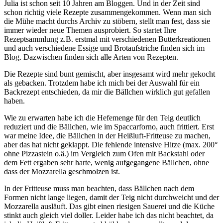
Julia ist schon seit 10 Jahren am Bloggen. Und in der Zeit sind
schon richtig viele Rezepte zusammengekommen. Wenn man sich
die Mühe macht durchs Archiv zu stöbern, stellt man fest, dass sie
immer wieder neue Themen ausprobiert. So startet Ihre
Rezeptsammlung z.B. erstmal mit verschiedenen Butterkreationen
und auch verschiedene Essige und Brotaufstriche finden sich im
Blog. Dazwischen finden sich alle Arten von Rezepten.
Die Rezepte sind bunt gemischt, aber insgesamt wird mehr gekocht
als gebacken. Trotzdem habe ich mich bei der Auswahl für ein
Backrezept entschieden, da mir die Bällchen wirklich gut gefallen
haben.
Wie zu erwarten habe ich die Hefemenge für den Teig deutlich
reduziert und die Bällchen, wie im Spaccarforno, auch frittiert. Erst
war meine Idee, die Bällchen in der Heißluft-Fritteuse zu machen,
aber das hat nicht geklappt. Die fehlende intensive Hitze (max. 200°
ohne Pizzastein o.ä.) im Vergleich zum Ofen mit Backstahl oder
dem Fett ergaben sehr harte, wenig aufgegangene Bällchen, ohne
dass der Mozzarella geschmolzen ist.
In der Fritteuse muss man beachten, dass Bällchen nach dem
Formen nicht lange liegen, damit der Teig nicht durchweicht und der
Mozzarella ausläuft. Das gibt einen riesigen Sauerei und die Küche
stinkt auch gleich viel doller. Leider habe ich das nicht beachtet, da