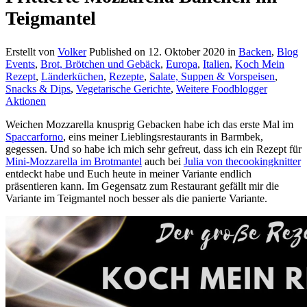
Teigmantel
Erstellt von
Volker
Published on
12. Oktober 2020
in
Backen
,
Blog
Events
,
Brot, Brötchen und Gebäck
,
Europa
,
Italien
,
Koch Mein
Rezept
,
Länderküchen
,
Rezepte
,
Salate, Suppen & Vorspeisen
,
Snacks & Dips
,
Vegetarische Gerichte
,
Weitere Foodblogger
Aktionen
Weichen Mozzarella knusprig Gebacken habe ich das erste Mal im
Spaccarforno
, eins meiner Lieblingsrestaurants in Barmbek,
gegessen. Und so habe ich mich sehr gefreut, dass ich ein Rezept für
Mini-Mozzarella im Brotmantel
auch bei
Julia von thecookingknitter
entdeckt habe und Euch heute in meiner Variante endlich
präsentieren kann. Im Gegensatz zum Restaurant gefällt mir die
Variante im Teigmantel noch besser als die panierte Variante.