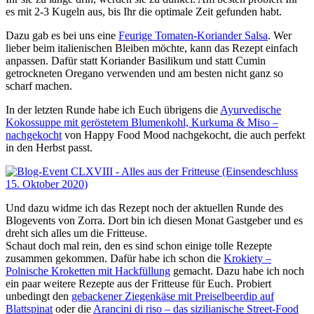
es mit 2-3 Kugeln aus, bis Ihr die optimale Zeit gefunden habt.
Dazu gab es bei uns eine
Feurige Tomaten-Koriander Salsa
. Wer
lieber beim italienischen Bleiben möchte, kann das Rezept einfach
anpassen. Dafür statt Koriander Basilikum und statt Cumin
getrockneten Oregano verwenden und am besten nicht ganz so
scharf machen.
In der letzten Runde habe ich Euch übrigens die
Ayurvedische
Kokossuppe mit geröstetem Blumenkohl, Kurkuma & Miso –
nachgekocht
von Happy Food Mood nachgekocht, die auch perfekt
in den Herbst passt.
Und dazu widme ich das Rezept noch der aktuellen Runde des
Blogevents von Zorra. Dort bin ich diesen Monat Gastgeber und es
dreht sich alles um die Fritteuse.
Schaut doch mal rein, den es sind schon einige tolle Rezepte
zusammen gekommen. Dafür habe ich schon die
Krokiety –
Polnische Kroketten mit Hackfüllung
gemacht. Dazu habe ich noch
ein paar weitere Rezepte aus der Fritteuse für Euch. Probiert
unbedingt den
gebackener Ziegenkäse mit Preiselbeerdip auf
Blattspinat
oder die
Arancini di riso – das sizilianische Street-Food