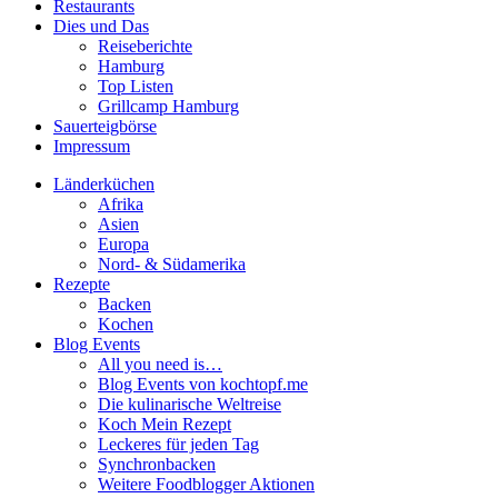
Restaurants
Dies und Das
Reiseberichte
Hamburg
Top Listen
Grillcamp Hamburg
Sauerteigbörse
Impressum
Länderküchen
Afrika
Asien
Europa
Nord- & Südamerika
Rezepte
Backen
Kochen
Blog Events
All you need is…
Blog Events von kochtopf.me
Die kulinarische Weltreise
Koch Mein Rezept
Leckeres für jeden Tag
Synchronbacken
Weitere Foodblogger Aktionen