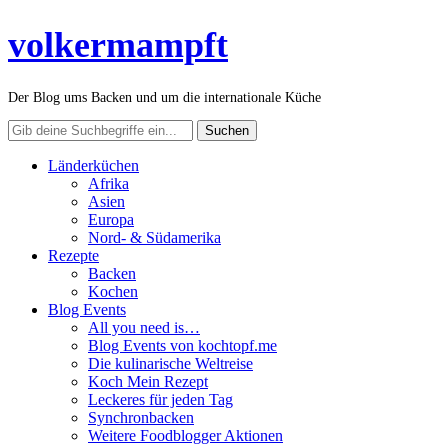
volkermampft
Der Blog ums Backen und um die internationale Küche
Länderküchen
Afrika
Asien
Europa
Nord- & Südamerika
Rezepte
Backen
Kochen
Blog Events
All you need is…
Blog Events von kochtopf.me
Die kulinarische Weltreise
Koch Mein Rezept
Leckeres für jeden Tag
Synchronbacken
Weitere Foodblogger Aktionen