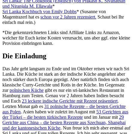
Sri Lanka: The Cookbook (Englisch) von Prakash K. Sivanathan
und Niranjala M. Ellawala
*
Sri Lanka Kochbuch von Emily Dobbs
* (Susanne von
Magentrazerl hat es
schon vor 2 Jahren rezensiert.
Schaut bei Ihr
einfach mal rein.)
*Die gekennzeichneten Links sind Affiliate Links zu Amazon,
welcher für Euch keine Kosten verursacht, uns aber ggf. eine kleine
Provision einbringen kann.
Die Einladung
Das Jahr geht langsam zu Ende und im Oktober reisen wir nach Sri
Lanka. Die Küche ist stark an der indische Küche angelehnt aber
noch stärker durch Europa geprägt. Aber natürlich finden sich auch
klassische Curry-Gerichte und Rotis in der Küche. Im Gegensatz
zur
polnischen Küche
gibt es nur ein sri-lankisches Restaurant in
Hamburg zum Testen. Genau vor 2 Jahren haben Indien besucht
und Euch
23 leckere indische Gerichte mit Rezept präsentiert
.
Letzten Monat gab es
31 polnische Rezepte – die besten Gerichte
aus Polen
. Asien haben wir zuletzt im August mit
53 Gerichten aus
der Türkei – die besten türkischen Rezepte
und im Januar mit
29
Gerichte aus China – die besten Rezepte aus Szechuan, Shanghai
und der kantonesischen Küche
. Nun freue ich mich aber erstmal auf
Sri Lanka und auf Eure tollen Rezepte. Ich bin sehr gespannt, was