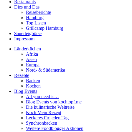
Restaurants
Dies und Das
Reiseberichte
Hamburg
Top Listen
Grillcamp Hamburg
Sauerteigbörse
Impressum
Länderküchen
Afrika
Asien
Europa
Nord- & Südamerika
Rezepte
Backen
Kochen
Blog Events
All you need is…
Blog Events von kochtopf.me
Die kulinarische Weltreise
Koch Mein Rezept
Leckeres für jeden Tag
Synchronbacken
Weitere Foodblogger Aktionen