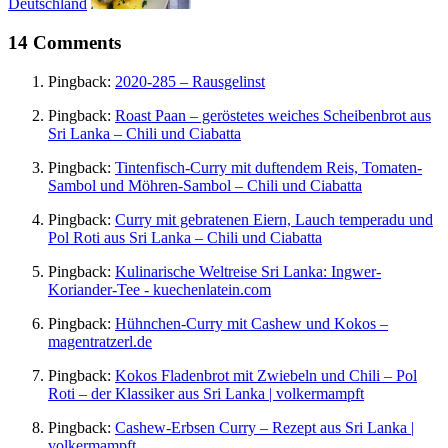
Deutschland
14 Comments
Pingback:
2020-285 – Rausgelinst
Pingback:
Roast Paan – geröstetes weiches Scheibenbrot aus
Sri Lanka – Chili und Ciabatta
Pingback:
Tintenfisch-Curry mit duftendem Reis, Tomaten-
Sambol und Möhren-Sambol – Chili und Ciabatta
Pingback:
Curry mit gebratenen Eiern, Lauch temperadu und
Pol Roti aus Sri Lanka – Chili und Ciabatta
Pingback:
Kulinarische Weltreise Sri Lanka: Ingwer-
Koriander-Tee - kuechenlatein.com
Pingback:
Hühnchen-Curry mit Cashew und Kokos –
magentratzerl.de
Pingback:
Kokos Fladenbrot mit Zwiebeln und Chili – Pol
Roti – der Klassiker aus Sri Lanka | volkermampft
Pingback:
Cashew-Erbsen Curry – Rezept aus Sri Lanka |
volkermampft