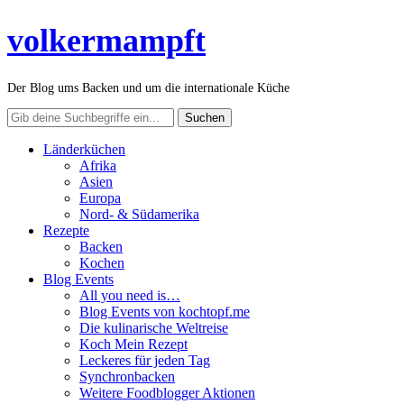
volkermampft
Der Blog ums Backen und um die internationale Küche
Länderküchen
Afrika
Asien
Europa
Nord- & Südamerika
Rezepte
Backen
Kochen
Blog Events
All you need is…
Blog Events von kochtopf.me
Die kulinarische Weltreise
Koch Mein Rezept
Leckeres für jeden Tag
Synchronbacken
Weitere Foodblogger Aktionen