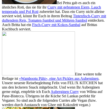
Bei Petra gab es auch ein
ähnliches Roti, das sie für ihr
Curry mit gebratenen Eiern, Lauch
temperadu und Pol Roti
zubereitet hat. Dass ein Curry nicht alleine
serviert wird, könnt Ihr Euch in ihrem Beitrag
Tintenfisch-Curry mit
duftendem Reis, Tomaten-Sambol und Möhren-Sambol
entdecken.
Auch Britta hat ein
Fisch-Curry mit Kokos-Sambal
auf Brittas
Kochbuch serviert.
Eine weitere tolle
Beilage ist
«Wambootu Pähi», eine Art Pickles aus Auberginen
.
Unsere neueste Reisebegleitung Felix von FEL!X KITCHEN hat
uns den leckeren Snack mitgebracht. Und wenn Ihr Auberginen
gerne mögt, empfehle ich Euch
Auberginen Curry
von Wilma auf
Pane-Bistecca. Übrigens ist die Küche Sri Lankas perfekt für
Veganer. So sind auch die folgenden Curries alle Vegan (bzw.
werden durch Austausch von Ghee mit Kokosfett vegan.)