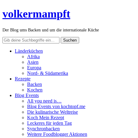
volkermampft
Der Blog ums Backen und um die internationale Küche
Länderküchen
Afrika
Asien
Europa
Nord- & Südamerika
Rezepte
Backen
Kochen
Blog Events
All you need is…
Blog Events von kochtopf.me
Die kulinarische Weltreise
Koch Mein Rezept
Leckeres für jeden Tag
Synchronbacken
Weitere Foodblogger Aktionen