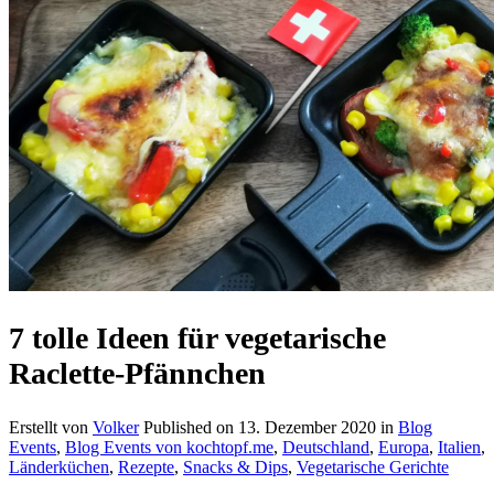
7 tolle Ideen für vegetarische
Raclette-Pfännchen
Erstellt von
Volker
Published on
13. Dezember 2020
in
Blog
Events
,
Blog Events von kochtopf.me
,
Deutschland
,
Europa
,
Italien
,
Länderküchen
,
Rezepte
,
Snacks & Dips
,
Vegetarische Gerichte