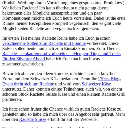
(Enthält Werbung durch Vorstellung eines gesponsorten Produktes.)
Wir lieben Raclette! Ich kann überhaupt nicht genug davon
bekommen alles Mögliche auszuprobieren und ein paar
Kombinationen möchte ich Euch heute vorstellen. Dabei ist die erste
Runde meiner Rezeptideen komplett vegetarisch, den es gibt viele
Möglichkeiten Raclette auch vegetarisch zu genießen.
Im ersten Teil meiner Raclette Reihe habe ich Euch ja schon
verschiedene Soßen zum Raclette und Fondue
vorbereitet. Diese
Soßen sollen heute nun auch zum Einsatz kommen. Zum Thema
Raclette – einkaufen und vorbereiten – Mengen, Tipps und Tricks
für den Silvester Abend
habe ich Euch auch noch was
zusammengeschrieben.
Bevor ich aber zu den Ideen komme, möchte ich mich kurz bei
Zorra und dem Schweizer Käse bedanken. Denn Ihr
170tes Blog-
Event dreht sich um Raclette
und wird vom
Schweizer Käse
unterstützt. Daher konnten einige Teilnehmer, auch wir, von einem
schönen Stück Raclette Suisse Käse und einen kleinen Raclette Grill
profitieren.
Ich hatte schon früher die Chance wirklich guten Raclette Käse zu
genießen und so habe ich mich über das Angebot sehr gefreut. Mehr
über den
Raclette Suisse
erfahrt Ihr auf der Webseite.