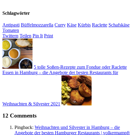
Schlagwörter
Antipasti
Büffelmozzarella
Curry
Käse
Kürbis
Raclette
Schafskäse
Tomaten
Twittern
Teilen
Pin It
Print
5 tolle Soßen-Rezepte zum Fondue oder Raclette
Essen in Hamburg – die Angebote der besten Restaurants für
Weihnachten & Silvester 2021
12 Comments
Pingback:
Weihnachten und Silvester in Hamburg – die
Angebote der besten Hamburger Restaurants | volkermampft