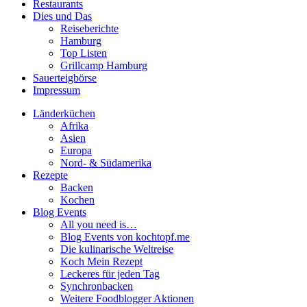
Restaurants
Dies und Das
Reiseberichte
Hamburg
Top Listen
Grillcamp Hamburg
Sauerteigbörse
Impressum
Länderküchen
Afrika
Asien
Europa
Nord- & Südamerika
Rezepte
Backen
Kochen
Blog Events
All you need is…
Blog Events von kochtopf.me
Die kulinarische Weltreise
Koch Mein Rezept
Leckeres für jeden Tag
Synchronbacken
Weitere Foodblogger Aktionen