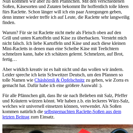
Nun kommen wir aber zu den Pfännchen. Mit den verschiedenen
Soßen, Käsesorten und Zutaten bekommt Ihr hoffentlich tolle Ideen
fürs Raclette. Schon länger will ich ein paar Anregungen geben,
denn immer wieder treffe ich auf Leute, die Raclette sehr langweilig
finden.
Warum? Für sie ist Raclette nicht mehr als Fleisch oben auf den
Grill und unten Kartoffeln und Käse zu überbacken. Versteht mich
nicht falsch. Ich liebe Kartoffeln und Käse und auch diese kleinen
Mini-Racletts in denen man eine Scheibe Käse mit Teelichtern
schmelzen kann, habe ich schätzen gelernt. Schmelzen, auf Brot,
fertig…
Aber wirklich kreativ ist es halt nicht und das wollen wir ändern.
Leider spreche ich kein Schweitzer Deutsch, um den Pfannen so
tolle Namen wie
Chäshörnli & Öpfelschnitz
zu geben, wie Zorra es
gemacht hat. Dafür habe ich eine größere Auswahl :).
Für alle Pfännchen gilt, dass Ihr sie nach Belieben mit Salz, Pfeffer
und Kräutern würzen könnt. Wir haben z.b. ein leckeres Würz-Salz,
welches wir universell einsetzen können, verwendet. Als Soßen
kommen natürlich die
selbstgemachten Raclette-Soßen aus dem
letzten Beitrag
zum Einsatz.