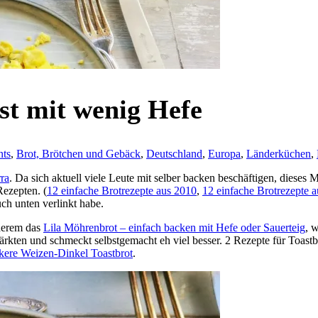
st mit wenig Hefe
nts
,
Brot, Brötchen und Gebäck
,
Deutschland
,
Europa
,
Länderküchen
,
ra
. Da sich aktuell viele Leute mit selber backen beschäftigen, dieses
Rezepten. (
12 einfache Brotrezepte aus 2010
,
12 einfache Brotrezepte 
ch unten verlinkt habe.
nderem das
Lila Möhrenbrot – einfach backen mit Hefe oder Sauerteig
, 
rmärkten und schmeckt selbstgemacht eh viel besser. 2 Rezepte für Toast
kere Weizen-Dinkel Toastbrot
.