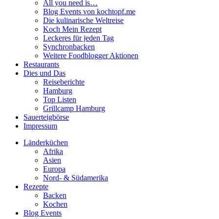
All you need is…
Blog Events von kochtopf.me
Die kulinarische Weltreise
Koch Mein Rezept
Leckeres für jeden Tag
Synchronbacken
Weitere Foodblogger Aktionen
Restaurants
Dies und Das
Reiseberichte
Hamburg
Top Listen
Grillcamp Hamburg
Sauerteigbörse
Impressum
Länderküchen
Afrika
Asien
Europa
Nord- & Südamerika
Rezepte
Backen
Kochen
Blog Events