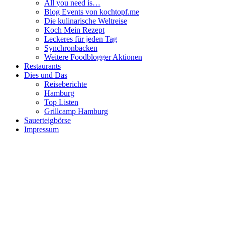
All you need is…
Blog Events von kochtopf.me
Die kulinarische Weltreise
Koch Mein Rezept
Leckeres für jeden Tag
Synchronbacken
Weitere Foodblogger Aktionen
Restaurants
Dies und Das
Reiseberichte
Hamburg
Top Listen
Grillcamp Hamburg
Sauerteigbörse
Impressum