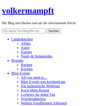
volkermampft
Der Blog ums Backen und um die internationale Küche
Länderküchen
Afrika
Asien
Europa
Nord- & Südamerika
Rezepte
Backen
Kochen
Blog Events
All you need is…
Blog Events von kochtopf.me
Die kulinarische Weltreise
Koch Mein Rezept
Leckeres für jeden Tag
Synchronbacken
Weitere Foodblogger Aktionen