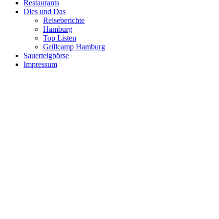
Restaurants
Dies und Das
Reiseberichte
Hamburg
Top Listen
Grillcamp Hamburg
Sauerteigbörse
Impressum