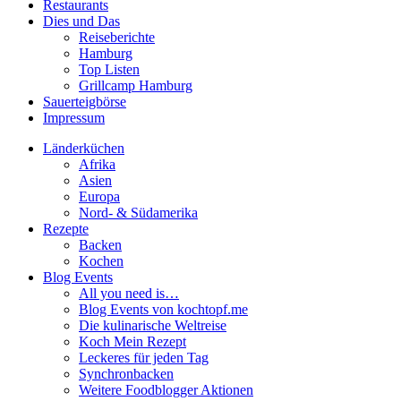
Restaurants
Dies und Das
Reiseberichte
Hamburg
Top Listen
Grillcamp Hamburg
Sauerteigbörse
Impressum
Länderküchen
Afrika
Asien
Europa
Nord- & Südamerika
Rezepte
Backen
Kochen
Blog Events
All you need is…
Blog Events von kochtopf.me
Die kulinarische Weltreise
Koch Mein Rezept
Leckeres für jeden Tag
Synchronbacken
Weitere Foodblogger Aktionen